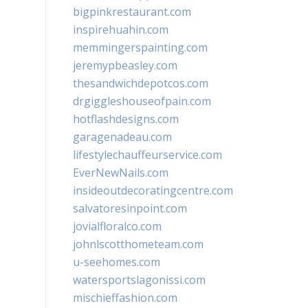
bigpinkrestaurant.com
inspirehuahin.com
memmingerspainting.com
jeremypbeasley.com
thesandwichdepotcos.com
drgiggleshouseofpain.com
hotflashdesigns.com
garagenadeau.com
lifestylechauffeurservice.com
EverNewNails.com
insideoutdecoratingcentre.com
salvatoresinpoint.com
jovialfloralco.com
johnlscotthometeam.com
u-seehomes.com
watersportslagonissi.com
mischieffashion.com