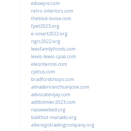
eduwyre.com
retro-interiors.com
theblvd-boise.com
fpet2023.org
e-smart2022.org
ngrc2022.org
leesfamilyfoods.com
lewis-lewis-cpas.com
eleontennis.com
cyetus.com
bradfordshops.com
almadenranchsanjose.com
advocatevijay.com
adlibilimler2023.com
naswwebed.org
balithut-manado.org
alteregotradingcompany.org