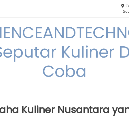
Ca
Sou
IENCEANDTECHN
Seputar Kuliner 
Coba
aha Kuliner Nusantara ya