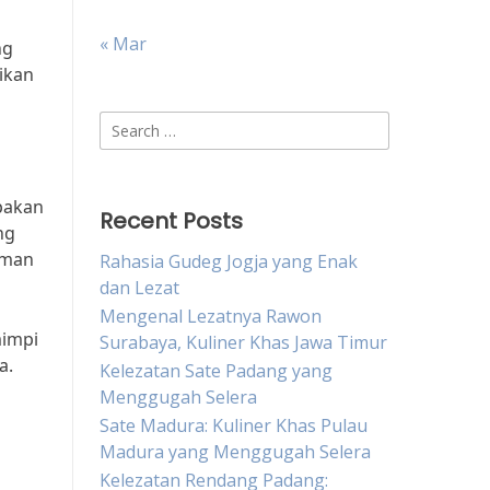
« Mar
ng
ikan
Search
for:
pakan
Recent Posts
ng
aman
Rahasia Gudeg Jogja yang Enak
dan Lezat
Mengenal Lezatnya Rawon
mimpi
Surabaya, Kuliner Khas Jawa Timur
a.
Kelezatan Sate Padang yang
Menggugah Selera
Sate Madura: Kuliner Khas Pulau
Madura yang Menggugah Selera
Kelezatan Rendang Padang: