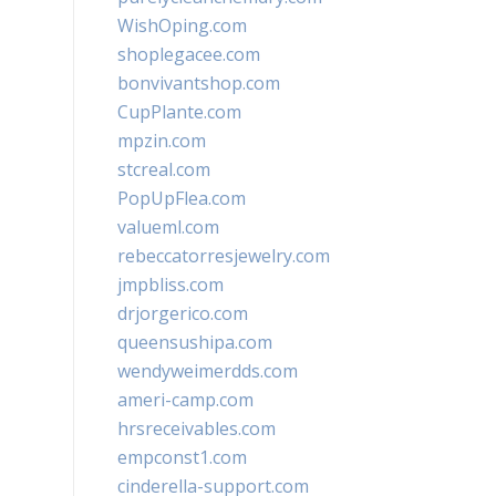
WishOping.com
shoplegacee.com
bonvivantshop.com
CupPlante.com
mpzin.com
stcreal.com
PopUpFlea.com
valueml.com
rebeccatorresjewelry.com
jmpbliss.com
drjorgerico.com
queensushipa.com
wendyweimerdds.com
ameri-camp.com
hrsreceivables.com
empconst1.com
cinderella-support.com