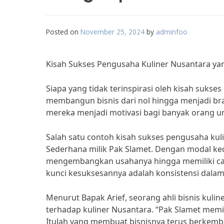
Posted on
November 25, 2024
by
adminfoo
Kisah Sukses Pengusaha Kuliner Nusantara ya
Siapa yang tidak terinspirasi oleh kisah suks
membangun bisnis dari nol hingga menjadi bra
mereka menjadi motivasi bagi banyak orang 
Salah satu contoh kisah sukses pengusaha ku
Sederhana milik Pak Slamet. Dengan modal kec
mengembangkan usahanya hingga memiliki caba
kunci kesuksesannya adalah konsistensi dala
Menurut Bapak Arief, seorang ahli bisnis kulin
terhadap kuliner Nusantara. “Pak Slamet memil
Itulah yang membuat bisnisnya terus berkemba