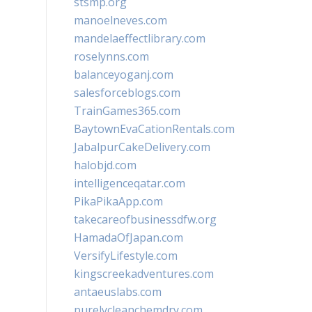
stsmp.org
manoelneves.com
mandelaeffectlibrary.com
roselynns.com
balanceyoganj.com
salesforceblogs.com
TrainGames365.com
BaytownEvaCationRentals.com
JabalpurCakeDelivery.com
halobjd.com
intelligenceqatar.com
PikaPikaApp.com
takecareofbusinessdfw.org
HamadaOfJapan.com
VersifyLifestyle.com
kingscreekadventures.com
antaeuslabs.com
purelycleanchemdry.com