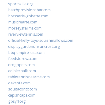
sportszilla.org
batchprovisionsbar.com
brasserie-gobette.com
musicrearte.com
morseysfarms.com
riverviewtennis.com
official-kelly-toys-squishmallows.com
displaygardenonsuncrest.org
bbq-empire-usa.com
feedstoreva.com
drogopets.com
ediblechalk.com
tabletennisnearme.com
oaksofa.com
soultacohtx.com
capishcaps.com
gpsyfl.org