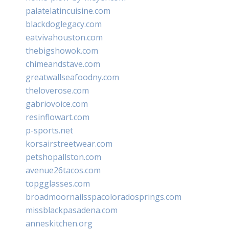
palatelatincuisine.com
blackdoglegacy.com
eatvivahouston.com
thebigshowok.com
chimeandstave.com
greatwallseafoodny.com
theloverose.com
gabriovoice.com
resinflowart.com
p-sports.net
korsairstreetwear.com
petshopallston.com
avenue26tacos.com
topgglasses.com
broadmoornailsspacoloradosprings.com
missblackpasadena.com
anneskitchen.org