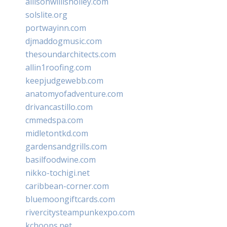
allisonwillisholley.com
solslite.org
portwayinn.com
djmaddogmusic.com
thesoundarchitects.com
allin1roofing.com
keepjudgewebb.com
anatomyofadventure.com
drivancastillo.com
cmmedspa.com
midletontkd.com
gardensandgrills.com
basilfoodwine.com
nikko-tochigi.net
caribbean-corner.com
bluemoongiftcards.com
rivercitysteampunkexpo.com
kchoops.net