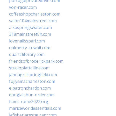
portugalprivatedriver.com
von-racer.com
coffeeshopcharleston.com
salon104mainstreet.com
alkaspringswater.com
318mainstreet8h.com
lovenailsspari.com
oakberry-kuwait.com
quartzliterary.com
friendsofbroderickpark.com
studiopiattellina.com
jannagrillspringfield.com
fujiyamacharleston.com
elpatronchardon.com
donglaishun-order.com
fiamc-rome2022.org
mariceworldessentials.com
lafisheriarestaurant.com