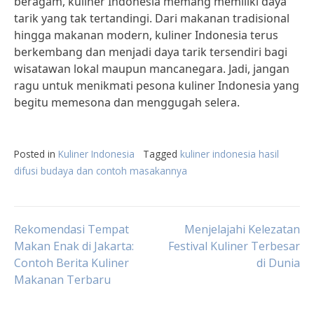
beragam, kuliner Indonesia memang memiliki daya
tarik yang tak tertandingi. Dari makanan tradisional
hingga makanan modern, kuliner Indonesia terus
berkembang dan menjadi daya tarik tersendiri bagi
wisatawan lokal maupun mancanegara. Jadi, jangan
ragu untuk menikmati pesona kuliner Indonesia yang
begitu memesona dan menggugah selera.
Posted in
Kuliner Indonesia
Tagged
kuliner indonesia hasil
difusi budaya dan contoh masakannya
Post
Rekomendasi Tempat
Menjelajahi Kelezatan
Makan Enak di Jakarta:
Festival Kuliner Terbesar
Contoh Berita Kuliner
di Dunia
navigation
Makanan Terbaru