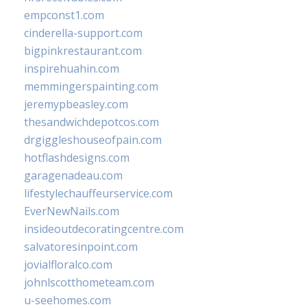
empconst1.com
cinderella-support.com
bigpinkrestaurant.com
inspirehuahin.com
memmingerspainting.com
jeremypbeasley.com
thesandwichdepotcos.com
drgiggleshouseofpain.com
hotflashdesigns.com
garagenadeau.com
lifestylechauffeurservice.com
EverNewNails.com
insideoutdecoratingcentre.com
salvatoresinpoint.com
jovialfloralco.com
johnlscotthometeam.com
u-seehomes.com