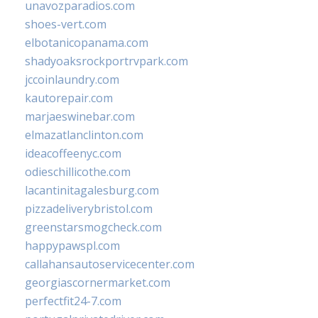
unavozparadios.com
shoes-vert.com
elbotanicopanama.com
shadyoaksrockportrvpark.com
jccoinlaundry.com
kautorepair.com
marjaeswinebar.com
elmazatlanclinton.com
ideacoffeenyc.com
odieschillicothe.com
lacantinitagalesburg.com
pizzadeliverybristol.com
greenstarsmogcheck.com
happypawspl.com
callahansautoservicecenter.com
georgiascornermarket.com
perfectfit24-7.com