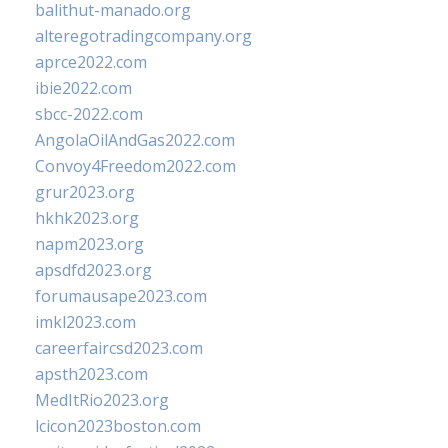
balithut-manado.org
alteregotradingcompany.org
aprce2022.com
ibie2022.com
sbcc-2022.com
AngolaOilAndGas2022.com
Convoy4Freedom2022.com
grur2023.org
hkhk2023.org
napm2023.org
apsdfd2023.org
forumausape2023.com
imkl2023.com
careerfaircsd2023.com
apsth2023.com
MedItRio2023.org
lcicon2023boston.com