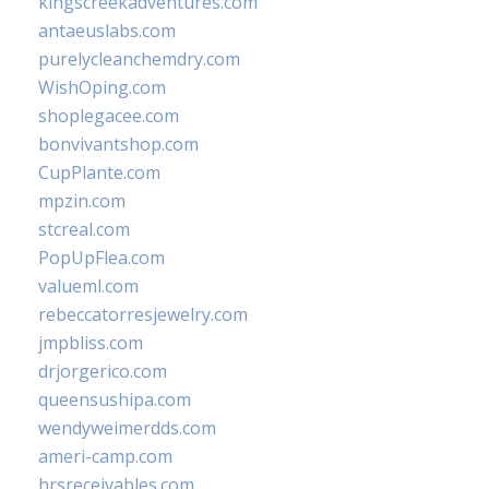
kingscreekadventures.com
antaeuslabs.com
purelycleanchemdry.com
WishOping.com
shoplegacee.com
bonvivantshop.com
CupPlante.com
mpzin.com
stcreal.com
PopUpFlea.com
valueml.com
rebeccatorresjewelry.com
jmpbliss.com
drjorgerico.com
queensushipa.com
wendyweimerdds.com
ameri-camp.com
hrsreceivables.com