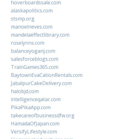
hoverboardssale.com
alaskapolitics.com
stsmp.org
manoelneves.com
mandelaeffectlibrary.com
roselynns.com
balanceyoganj.com
salesforceblogs.com
TrainGames365.com
BaytownEvaCationRentals.com
JabalpurCakeDelivery.com
halobjd.com
intelligenceqatar.com
PikaPikaApp.com
takecareofbusinessdfw.org
HamadaOfJapan.com
VersifyLifestyle.com