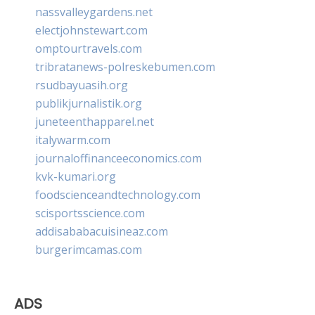
nassvalleygardens.net
electjohnstewart.com
omptourtravels.com
tribratanews-polreskebumen.com
rsudbayuasih.org
publikjurnalistik.org
juneteenthapparel.net
italywarm.com
journaloffinanceeconomics.com
kvk-kumari.org
foodscienceandtechnology.com
scisportsscience.com
addisababacuisineaz.com
burgerimcamas.com
ADS