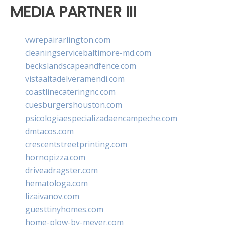
MEDIA PARTNER III
vwrepairarlington.com
cleaningservicebaltimore-md.com
beckslandscapeandfence.com
vistaaltadelveramendi.com
coastlinecateringnc.com
cuesburgershouston.com
psicologiaespecializadaencampeche.com
dmtacos.com
crescentstreetprinting.com
hornopizza.com
driveadragster.com
hematologa.com
lizaivanov.com
guesttinyhomes.com
home-plow-by-meyer.com