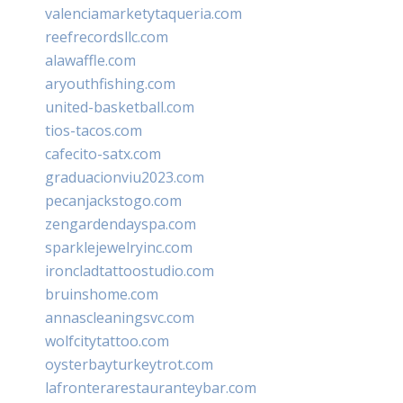
valenciamarketytaqueria.com
reefrecordsllc.com
alawaffle.com
aryouthfishing.com
united-basketball.com
tios-tacos.com
cafecito-satx.com
graduacionviu2023.com
pecanjackstogo.com
zengardendayspa.com
sparklejewelryinc.com
ironcladtattoostudio.com
bruinshome.com
annascleaningsvc.com
wolfcitytattoo.com
oysterbayturkeytrot.com
lafronterarestauranteybar.com