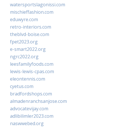
watersportslagonissi.com
mischieffashion.com
eduwyre.com
retro-interiors.com
theblvd-boise.com
fpet2023.org
e-smart2022.org
ngrc2022.org
leesfamilyfoods.com
lewis-lewis-cpas.com
eleontennis.com
cyetus.com
bradfordshops.com
almadenranchsanjose.com
advocatevijay.com
adlibilimler2023.com
naswwebed.org