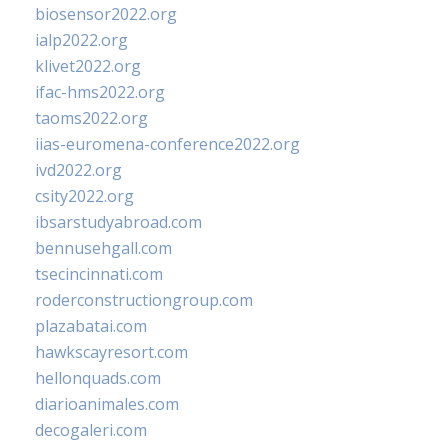
biosensor2022.org
ialp2022.org
klivet2022.org
ifac-hms2022.org
taoms2022.org
iias-euromena-conference2022.org
ivd2022.org
csity2022.org
ibsarstudyabroad.com
bennusehgall.com
tsecincinnati.com
roderconstructiongroup.com
plazabatai.com
hawkscayresort.com
hellonquads.com
diarioanimales.com
decogaleri.com