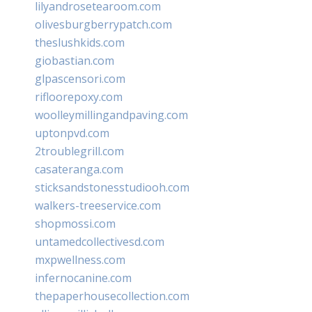
lilyandrosetearoom.com
olivesburgberrypatch.com
theslushkids.com
giobastian.com
glpascensori.com
rifloorepoxy.com
woolleymillingandpaving.com
uptonpvd.com
2troublegrill.com
casateranga.com
sticksandstonesstudiooh.com
walkers-treeservice.com
shopmossi.com
untamedcollectivesd.com
mxpwellness.com
infernocanine.com
thepaperhousecollection.com