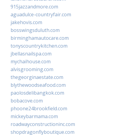
915jazzandmore.com
aguadulce-countryfair.com
jakehovis.com
bosswingsduluth.com
birminghamautocare.com
tonyscountrykitchen.com
jbellasnailspa.com
mychaihouse.com
alvisgrooming.com
thegeorginaestate.com
blythewoodseafood.com
paolosdelibangkok.com
bobacove.com
phoone24brookfield.com
mickeybarmama.com
roadwayconstructioninc.com
shopdragonflyboutique.com