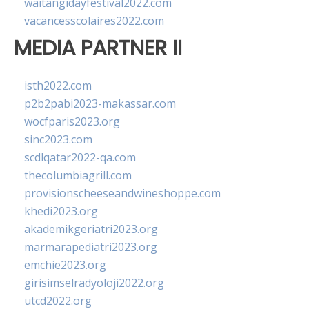
waitangidayfestival2022.com
vacancesscolaires2022.com
MEDIA PARTNER II
isth2022.com
p2b2pabi2023-makassar.com
wocfparis2023.org
sinc2023.com
scdlqatar2022-qa.com
thecolumbiagrill.com
provisionscheeseandwineshoppe.com
khedi2023.org
akademikgeriatri2023.org
marmarapediatri2023.org
emchie2023.org
girisimselradyoloji2022.org
utcd2022.org