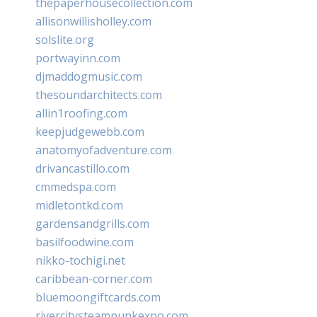
thepaperhousecollection.com
allisonwillisholley.com
solslite.org
portwayinn.com
djmaddogmusic.com
thesoundarchitects.com
allin1roofing.com
keepjudgewebb.com
anatomyofadventure.com
drivancastillo.com
cmmedspa.com
midletontkd.com
gardensandgrills.com
basilfoodwine.com
nikko-tochigi.net
caribbean-corner.com
bluemoongiftcards.com
rivercitysteampunkexpo.com