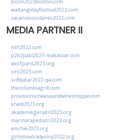
lcicon2023boston.com
waitangidayfestival2022.com
vacancesscolaires2022.com
MEDIA PARTNER II
isth2022.com
p2b2pabi2023-makassar.com
wocfparis2023.org
sinc2023.com
scdlqatar2022-qa.com
thecolumbiagrill.com
provisionscheeseandwineshoppe.com
khedi2023.org
akademikgeriatri2023.org
marmarapediatri2023.org
emchie2023.org
girisimselradyoloji2022.org