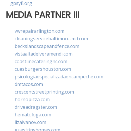
gpsyfl.org
MEDIA PARTNER III
vwrepairarlington.com
cleaningservicebaltimore-md.com
beckslandscapeandfence.com
vistaaltadelveramendi.com
coastlinecateringnc.com
cuesburgershouston.com
psicologiaespecializadaencampeche.com
dmtacos.com
crescentstreetprinting.com
hornopizza.com
driveadragster.com
hematologa.com
lizaivanov.com
guesttinyhomes.com