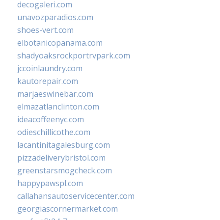
decogaleri.com
unavozparadios.com
shoes-vert.com
elbotanicopanama.com
shadyoaksrockportrvpark.com
jccoinlaundry.com
kautorepair.com
marjaeswinebar.com
elmazatlanclinton.com
ideacoffeenyc.com
odieschillicothe.com
lacantinitagalesburg.com
pizzadeliverybristol.com
greenstarsmogcheck.com
happypawspl.com
callahansautoservicecenter.com
georgiascornermarket.com