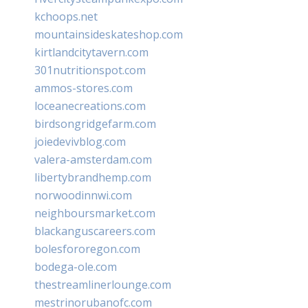
kchoops.net
mountainsideskateshop.com
kirtlandcitytavern.com
301nutritionspot.com
ammos-stores.com
loceanecreations.com
birdsongridgefarm.com
joiedevivblog.com
valera-amsterdam.com
libertybrandhemp.com
norwoodinnwi.com
neighboursmarket.com
blackanguscareers.com
bolesfororegon.com
bodega-ole.com
thestreamlinerlounge.com
mestrinorubanofc.com