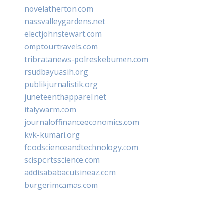
novelatherton.com
nassvalleygardens.net
electjohnstewart.com
omptourtravels.com
tribratanews-polreskebumen.com
rsudbayuasih.org
publikjurnalistik.org
juneteenthapparel.net
italywarm.com
journaloffinanceeconomics.com
kvk-kumari.org
foodscienceandtechnology.com
scisportsscience.com
addisababacuisineaz.com
burgerimcamas.com