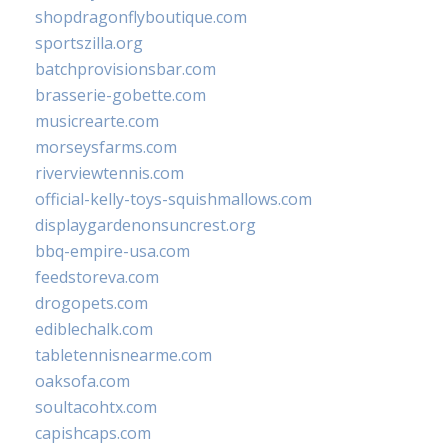
shopdragonflyboutique.com
sportszilla.org
batchprovisionsbar.com
brasserie-gobette.com
musicrearte.com
morseysfarms.com
riverviewtennis.com
official-kelly-toys-squishmallows.com
displaygardenonsuncrest.org
bbq-empire-usa.com
feedstoreva.com
drogopets.com
ediblechalk.com
tabletennisnearme.com
oaksofa.com
soultacohtx.com
capishcaps.com