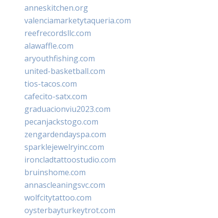
anneskitchen.org
valenciamarketytaqueria.com
reefrecordsllc.com
alawaffle.com
aryouthfishing.com
united-basketball.com
tios-tacos.com
cafecito-satx.com
graduacionviu2023.com
pecanjackstogo.com
zengardendayspa.com
sparklejewelryinc.com
ironcladtattoostudio.com
bruinshome.com
annascleaningsvc.com
wolfcitytattoo.com
oysterbayturkeytrot.com