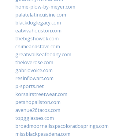
home-plow-by-meyer.com
palatelatincuisine.com
blackdoglegacy.com
eatvivahouston.com
thebigshowok.com
chimeandstave.com
greatwallseafoodny.com
theloverose.com
gabriovoice.com
resinflowart.com
p-sports.net
korsairstreetwear.com
petshopallston.com
avenue26tacos.com
topgglasses.com
broadmoornailsspacoloradosprings.com
missblackpasadena.com