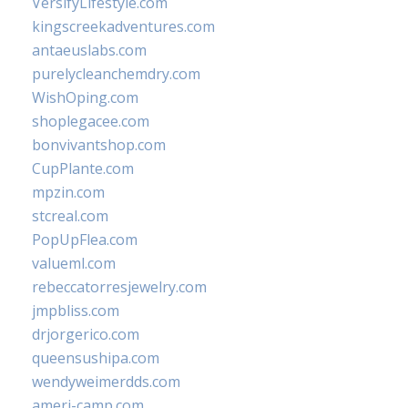
VersifyLifestyle.com
kingscreekadventures.com
antaeuslabs.com
purelycleanchemdry.com
WishOping.com
shoplegacee.com
bonvivantshop.com
CupPlante.com
mpzin.com
stcreal.com
PopUpFlea.com
valueml.com
rebeccatorresjewelry.com
jmpbliss.com
drjorgerico.com
queensushipa.com
wendyweimerdds.com
ameri-camp.com