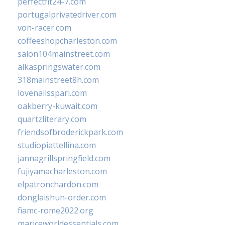
perfectfit24-7.com
portugalprivatedriver.com
von-racer.com
coffeeshopcharleston.com
salon104mainstreet.com
alkaspringswater.com
318mainstreet8h.com
lovenailsspari.com
oakberry-kuwait.com
quartzliterary.com
friendsofbroderickpark.com
studiopiattellina.com
jannagrillspringfield.com
fujiyamacharleston.com
elpatronchardon.com
donglaishun-order.com
fiamc-rome2022.org
mariceworldessentials.com