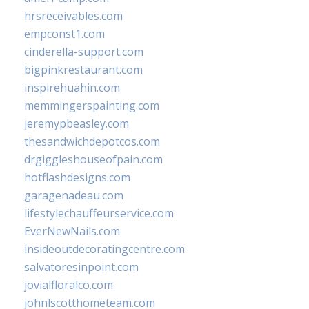
hrsreceivables.com
empconst1.com
cinderella-support.com
bigpinkrestaurant.com
inspirehuahin.com
memmingerspainting.com
jeremypbeasley.com
thesandwichdepotcos.com
drgiggleshouseofpain.com
hotflashdesigns.com
garagenadeau.com
lifestylechauffeurservice.com
EverNewNails.com
insideoutdecoratingcentre.com
salvatoresinpoint.com
jovialfloralco.com
johnlscotthometeam.com