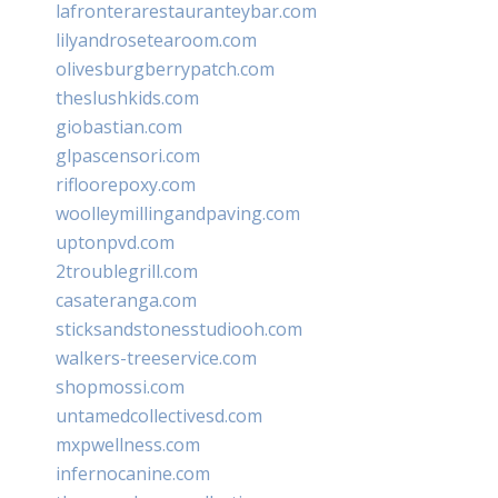
lafronterarestauranteybar.com
lilyandrosetearoom.com
olivesburgberrypatch.com
theslushkids.com
giobastian.com
glpascensori.com
rifloorepoxy.com
woolleymillingandpaving.com
uptonpvd.com
2troublegrill.com
casateranga.com
sticksandstonesstudiooh.com
walkers-treeservice.com
shopmossi.com
untamedcollectivesd.com
mxpwellness.com
infernocanine.com