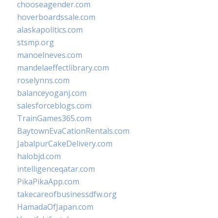
chooseagender.com
hoverboardssale.com
alaskapolitics.com
stsmp.org
manoelneves.com
mandelaeffectlibrary.com
roselynns.com
balanceyoganj.com
salesforceblogs.com
TrainGames365.com
BaytownEvaCationRentals.com
JabalpurCakeDelivery.com
halobjd.com
intelligenceqatar.com
PikaPikaApp.com
takecareofbusinessdfw.org
HamadaOfJapan.com