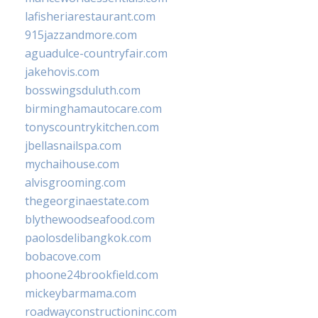
lafisheriarestaurant.com
915jazzandmore.com
aguadulce-countryfair.com
jakehovis.com
bosswingsduluth.com
birminghamautocare.com
tonyscountrykitchen.com
jbellasnailspa.com
mychaihouse.com
alvisgrooming.com
thegeorginaestate.com
blythewoodseafood.com
paolosdelibangkok.com
bobacove.com
phoone24brookfield.com
mickeybarmama.com
roadwayconstructioninc.com