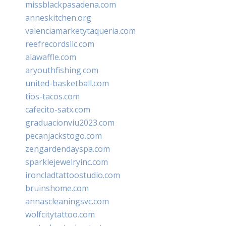
missblackpasadena.com
anneskitchen.org
valenciamarketytaqueria.com
reefrecordsllc.com
alawaffle.com
aryouthfishing.com
united-basketball.com
tios-tacos.com
cafecito-satx.com
graduacionviu2023.com
pecanjackstogo.com
zengardendayspa.com
sparklejewelryinc.com
ironcladtattoostudio.com
bruinshome.com
annascleaningsvc.com
wolfcitytattoo.com