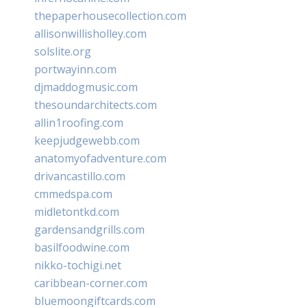
thepaperhousecollection.com
allisonwillisholley.com
solslite.org
portwayinn.com
djmaddogmusic.com
thesoundarchitects.com
allin1roofing.com
keepjudgewebb.com
anatomyofadventure.com
drivancastillo.com
cmmedspa.com
midletontkd.com
gardensandgrills.com
basilfoodwine.com
nikko-tochigi.net
caribbean-corner.com
bluemoongiftcards.com