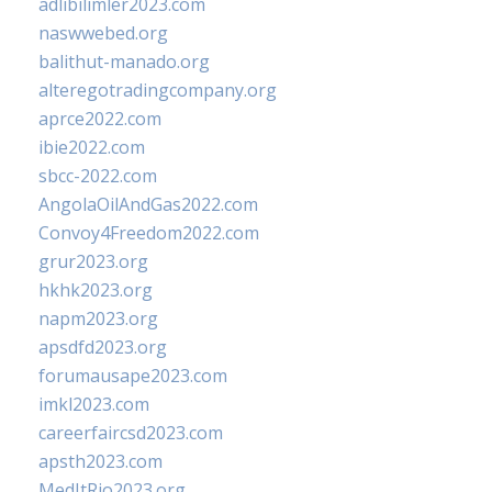
adlibilimler2023.com
naswwebed.org
balithut-manado.org
alteregotradingcompany.org
aprce2022.com
ibie2022.com
sbcc-2022.com
AngolaOilAndGas2022.com
Convoy4Freedom2022.com
grur2023.org
hkhk2023.org
napm2023.org
apsdfd2023.org
forumausape2023.com
imkl2023.com
careerfaircsd2023.com
apsth2023.com
MedItRio2023.org