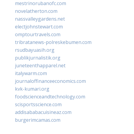
mestrinorubanofc.com
novelatherton.com
nassvalleygardens.net
electjohnstewart.com
omptourtravels.com
tribratanews-polreskebumen.com
rsudbayuasih.org
publikjurnalistik.org
juneteenthapparel.net
italywarm.com
journaloffinanceeconomics.com
kvk-kumari.org
foodscienceandtechnology.com
scisportsscience.com
addisababacuisineaz.com
burgerimcamas.com