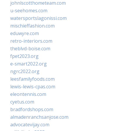
johnlscotthometeam.com
u-seehomes.com
watersportslagonissi.com
mischieffashion.com
eduwyre.com
retro-interiors.com
theblvd-boise.com
fpet2023.org
e-smart2022.org
ngrc2022.org
leesfamilyfoods.com
lewis-lewis-cpas.com
eleontennis.com
cyetus.com
bradfordshops.com
almadenranchsanjose.com
advocatevijay.com