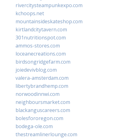
rivercitysteampunkexpo.com
kchoops.net
mountainsideskateshop.com
kirtlandcitytavern.com
301nutritionspot.com
ammos-stores.com
loceanecreations.com
birdsongridgefarm.com
joiedevivblog.com
valera-amsterdam.com
libertybrandhemp.com
norwoodinnwi.com
neighboursmarket.com
blackanguscareers.com
bolesfororegon.com
bodega-ole.com
thestreamlinerlounge.com