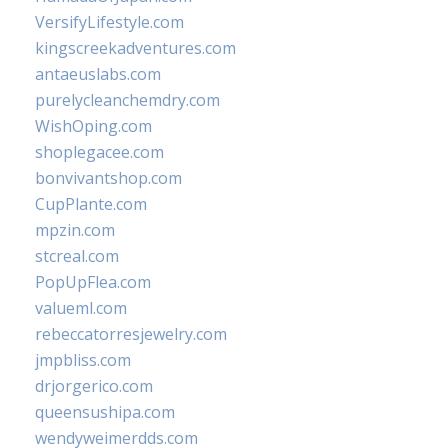
VersifyLifestyle.com
kingscreekadventures.com
antaeuslabs.com
purelycleanchemdry.com
WishOping.com
shoplegacee.com
bonvivantshop.com
CupPlante.com
mpzin.com
stcreal.com
PopUpFlea.com
valueml.com
rebeccatorresjewelry.com
jmpbliss.com
drjorgerico.com
queensushipa.com
wendyweimerdds.com