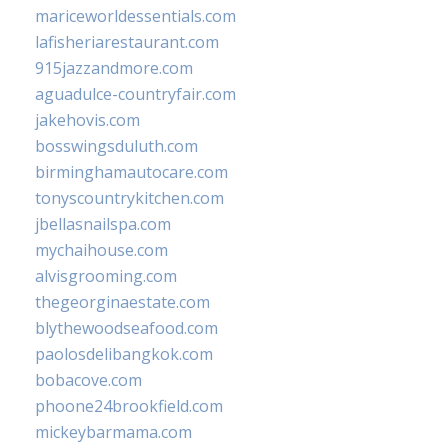
mariceworldessentials.com
lafisheriarestaurant.com
915jazzandmore.com
aguadulce-countryfair.com
jakehovis.com
bosswingsduluth.com
birminghamautocare.com
tonyscountrykitchen.com
jbellasnailspa.com
mychaihouse.com
alvisgrooming.com
thegeorginaestate.com
blythewoodseafood.com
paolosdelibangkok.com
bobacove.com
phoone24brookfield.com
mickeybarmama.com