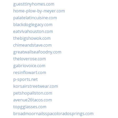
guesttinyhomes.com
home-plow-by-meyer.com
palatelatincuisine.com
blackdoglegacy.com
eatvivahouston.com
thebigshowok.com
chimeandstave.com
greatwallseafoodny.com
theloverose.com
gabriovoice.com
resinflowart.com
p-sports.net
korsairstreetwear.com
petshopallston.com
avenue26tacos.com
topgglasses.com
broadmoornailsspacoloradosprings.com