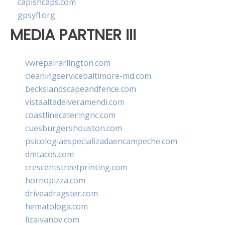
capishcaps.com
gpsyfl.org
MEDIA PARTNER III
vwrepairarlington.com
cleaningservicebaltimore-md.com
beckslandscapeandfence.com
vistaaltadelveramendi.com
coastlinecateringnc.com
cuesburgershouston.com
psicologiaespecializadaencampeche.com
dmtacos.com
crescentstreetprinting.com
hornopizza.com
driveadragster.com
hematologa.com
lizaivanov.com