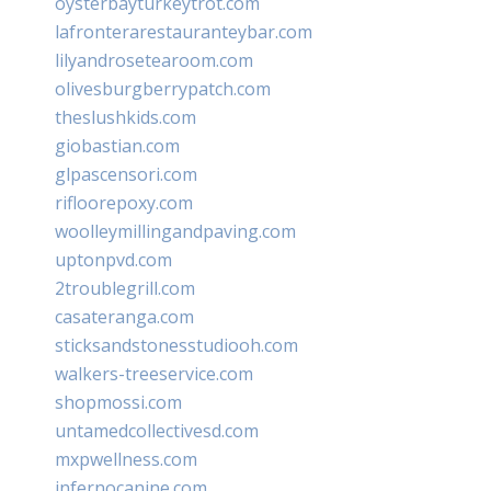
oysterbayturkeytrot.com
lafronterarestauranteybar.com
lilyandrosetearoom.com
olivesburgberrypatch.com
theslushkids.com
giobastian.com
glpascensori.com
rifloorepoxy.com
woolleymillingandpaving.com
uptonpvd.com
2troublegrill.com
casateranga.com
sticksandstonesstudiooh.com
walkers-treeservice.com
shopmossi.com
untamedcollectivesd.com
mxpwellness.com
infernocanine.com