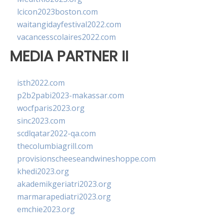
lcicon2023boston.com
waitangidayfestival2022.com
vacancesscolaires2022.com
MEDIA PARTNER II
isth2022.com
p2b2pabi2023-makassar.com
wocfparis2023.org
sinc2023.com
scdlqatar2022-qa.com
thecolumbiagrill.com
provisionscheeseandwineshoppe.com
khedi2023.org
akademikgeriatri2023.org
marmarapediatri2023.org
emchie2023.org