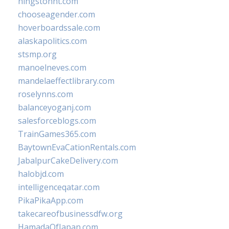
hingstonnt.com
chooseagender.com
hoverboardssale.com
alaskapolitics.com
stsmp.org
manoelneves.com
mandelaeffectlibrary.com
roselynns.com
balanceyoganj.com
salesforceblogs.com
TrainGames365.com
BaytownEvaCationRentals.com
JabalpurCakeDelivery.com
halobjd.com
intelligenceqatar.com
PikaPikaApp.com
takecareofbusinessdfw.org
HamadaOfJapan.com