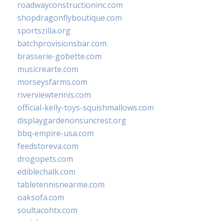
roadwayconstructioninc.com
shopdragonflyboutique.com
sportszilla.org
batchprovisionsbar.com
brasserie-gobette.com
musicrearte.com
morseysfarms.com
riverviewtennis.com
official-kelly-toys-squishmallows.com
displaygardenonsuncrest.org
bbq-empire-usa.com
feedstoreva.com
drogopets.com
ediblechalk.com
tabletennisnearme.com
oaksofa.com
soultacohtx.com