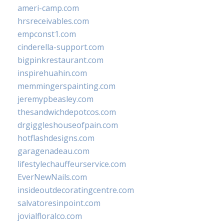
ameri-camp.com
hrsreceivables.com
empconst1.com
cinderella-support.com
bigpinkrestaurant.com
inspirehuahin.com
memmingerspainting.com
jeremypbeasley.com
thesandwichdepotcos.com
drgiggleshouseofpain.com
hotflashdesigns.com
garagenadeau.com
lifestylechauffeurservice.com
EverNewNails.com
insideoutdecoratingcentre.com
salvatoresinpoint.com
jovialfloralco.com