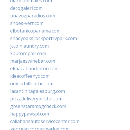
diarioanimales.com
decogaleri.com
unavozparadios.com
shoes-vert.com
elbotanicopanama.com
shadyoaksrockportrvpark.com
jccoinlaundry.com
kautorepair.com
marjaeswinebar.com
elmazatlanclinton.com
ideacoffeenyc.com
odieschillicothe.com
lacantinitagalesburg.com
pizzadeliverybristol.com
greenstarsmogcheck.com
happypawspl.com
callahansautoservicecenter.com
georgiascornermarket.com