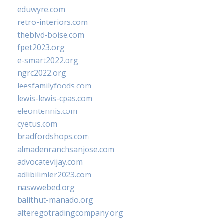
eduwyre.com
retro-interiors.com
theblvd-boise.com
fpet2023.org
e-smart2022.org
ngrc2022.org
leesfamilyfoods.com
lewis-lewis-cpas.com
eleontennis.com
cyetus.com
bradfordshops.com
almadenranchsanjose.com
advocatevijay.com
adlibilimler2023.com
naswwebed.org
balithut-manado.org
alteregotradingcompany.org