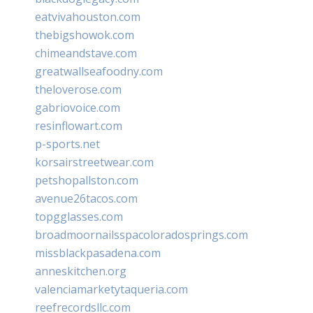
eatvivahouston.com
thebigshowok.com
chimeandstave.com
greatwallseafoodny.com
theloverose.com
gabriovoice.com
resinflowart.com
p-sports.net
korsairstreetwear.com
petshopallston.com
avenue26tacos.com
topgglasses.com
broadmoornailsspacoloradosprings.com
missblackpasadena.com
anneskitchen.org
valenciamarketytaqueria.com
reefrecordsllc.com