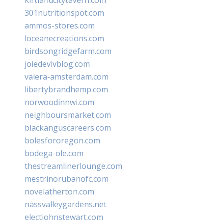
301nutritionspot.com
ammos-stores.com
loceanecreations.com
birdsongridgefarm.com
joiedevivblog.com
valera-amsterdam.com
libertybrandhemp.com
norwoodinnwi.com
neighboursmarket.com
blackanguscareers.com
bolesfororegon.com
bodega-ole.com
thestreamlinerlounge.com
mestrinorubanofc.com
novelatherton.com
nassvalleygardens.net
electjohnstewart.com