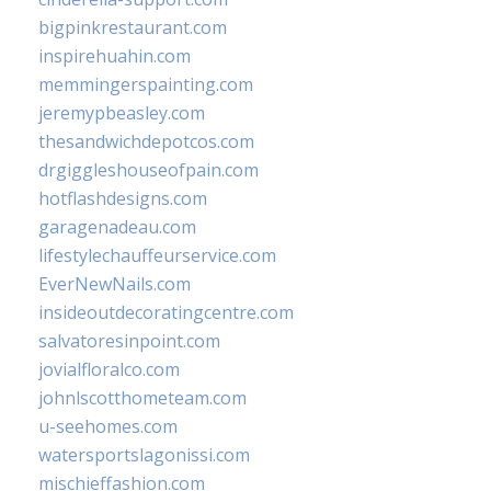
bigpinkrestaurant.com
inspirehuahin.com
memmingerspainting.com
jeremypbeasley.com
thesandwichdepotcos.com
drgiggleshouseofpain.com
hotflashdesigns.com
garagenadeau.com
lifestylechauffeurservice.com
EverNewNails.com
insideoutdecoratingcentre.com
salvatoresinpoint.com
jovialfloralco.com
johnlscotthometeam.com
u-seehomes.com
watersportslagonissi.com
mischieffashion.com