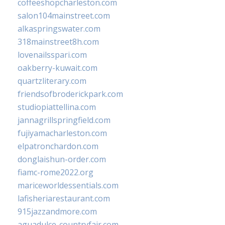
coffeeshopcharleston.com
salon104mainstreet.com
alkaspringswater.com
318mainstreet8h.com
lovenailsspari.com
oakberry-kuwait.com
quartzliterary.com
friendsofbroderickpark.com
studiopiattellina.com
jannagrillspringfield.com
fujiyamacharleston.com
elpatronchardon.com
donglaishun-order.com
fiamc-rome2022.org
mariceworldessentials.com
lafisheriarestaurant.com
915jazzandmore.com
aguadulce-countryfair.com