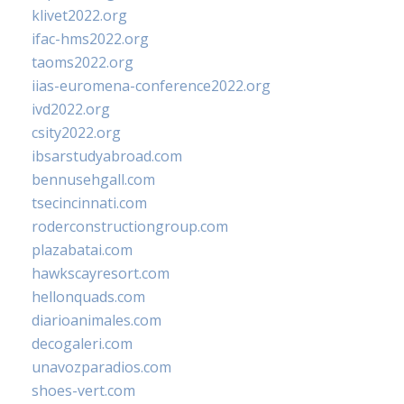
klivet2022.org
ifac-hms2022.org
taoms2022.org
iias-euromena-conference2022.org
ivd2022.org
csity2022.org
ibsarstudyabroad.com
bennusehgall.com
tsecincinnati.com
roderconstructiongroup.com
plazabatai.com
hawkscayresort.com
hellonquads.com
diarioanimales.com
decogaleri.com
unavozparadios.com
shoes-vert.com