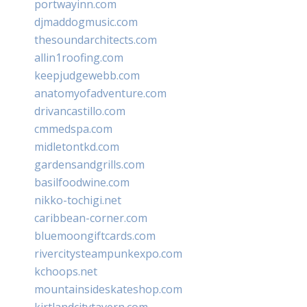
portwayinn.com
djmaddogmusic.com
thesoundarchitects.com
allin1roofing.com
keepjudgewebb.com
anatomyofadventure.com
drivancastillo.com
cmmedspa.com
midletontkd.com
gardensandgrills.com
basilfoodwine.com
nikko-tochigi.net
caribbean-corner.com
bluemoongiftcards.com
rivercitysteampunkexpo.com
kchoops.net
mountainsideskateshop.com
kirtlandcitytavern.com