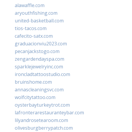
alawaffle.com
aryouthfishing.com
united-basketball.com
tios-tacos.com
cafecito-satx.com
graduacionviu2023.com
pecanjackstogo.com
zengardendayspa.com
sparklejewelryinc.com
ironcladtattoostudio.com
bruinshome.com
annascleaningsvc.com
wolfcitytattoo.com
oysterbayturkeytrot.com
lafronterarestauranteybar.com
lilyandrosetearoom.com
olivesburgberrypatch.com