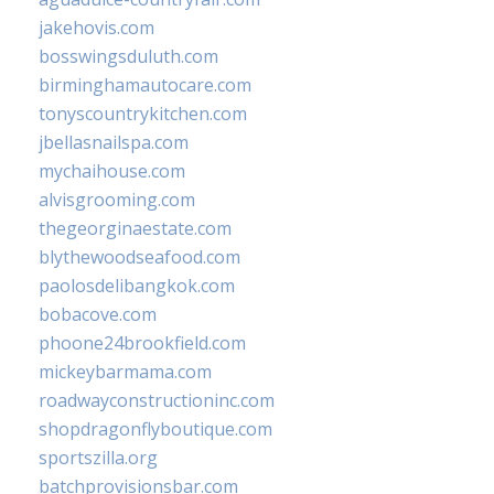
jakehovis.com
bosswingsduluth.com
birminghamautocare.com
tonyscountrykitchen.com
jbellasnailspa.com
mychaihouse.com
alvisgrooming.com
thegeorginaestate.com
blythewoodseafood.com
paolosdelibangkok.com
bobacove.com
phoone24brookfield.com
mickeybarmama.com
roadwayconstructioninc.com
shopdragonflyboutique.com
sportszilla.org
batchprovisionsbar.com