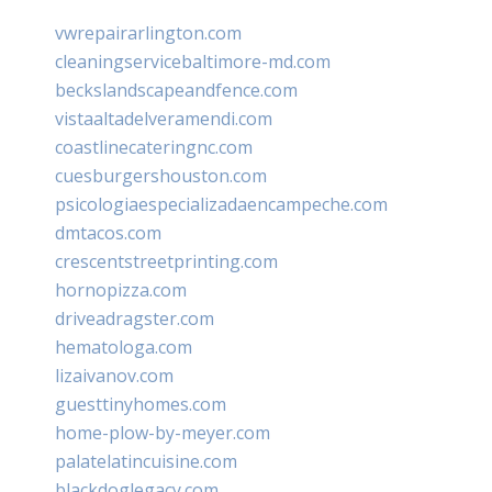
vwrepairarlington.com
cleaningservicebaltimore-md.com
beckslandscapeandfence.com
vistaaltadelveramendi.com
coastlinecateringnc.com
cuesburgershouston.com
psicologiaespecializadaencampeche.com
dmtacos.com
crescentstreetprinting.com
hornopizza.com
driveadragster.com
hematologa.com
lizaivanov.com
guesttinyhomes.com
home-plow-by-meyer.com
palatelatincuisine.com
blackdoglegacy.com