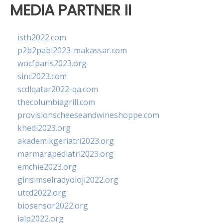
MEDIA PARTNER II
isth2022.com
p2b2pabi2023-makassar.com
wocfparis2023.org
sinc2023.com
scdlqatar2022-qa.com
thecolumbiagrill.com
provisionscheeseandwineshoppe.com
khedi2023.org
akademikgeriatri2023.org
marmarapediatri2023.org
emchie2023.org
girisimselradyoloji2022.org
utcd2022.org
biosensor2022.org
ialp2022.org