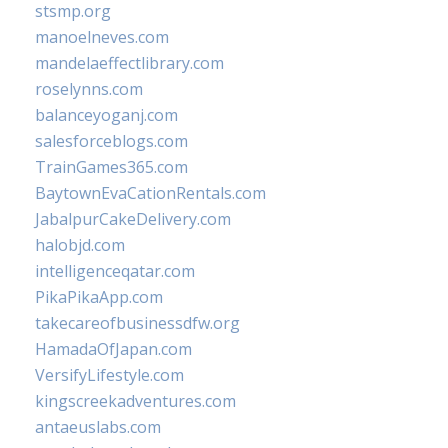
stsmp.org
manoelneves.com
mandelaeffectlibrary.com
roselynns.com
balanceyoganj.com
salesforceblogs.com
TrainGames365.com
BaytownEvaCationRentals.com
JabalpurCakeDelivery.com
halobjd.com
intelligenceqatar.com
PikaPikaApp.com
takecareofbusinessdfw.org
HamadaOfJapan.com
VersifyLifestyle.com
kingscreekadventures.com
antaeuslabs.com