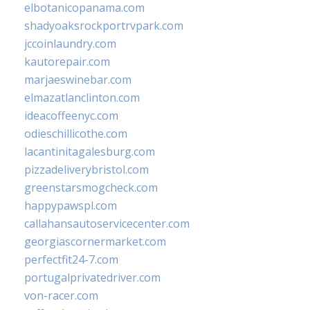
elbotanicopanama.com
shadyoaksrockportrvpark.com
jccoinlaundry.com
kautorepair.com
marjaeswinebar.com
elmazatlanclinton.com
ideacoffeenyc.com
odieschillicothe.com
lacantinitagalesburg.com
pizzadeliverybristol.com
greenstarsmogcheck.com
happypawspl.com
callahansautoservicecenter.com
georgiascornermarket.com
perfectfit24-7.com
portugalprivatedriver.com
von-racer.com