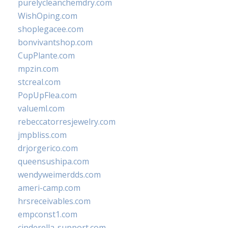
purelycleanchemdry.com
WishOping.com
shoplegacee.com
bonvivantshop.com
CupPlante.com
mpzin.com
stcreal.com
PopUpFlea.com
valueml.com
rebeccatorresjewelry.com
jmpbliss.com
drjorgerico.com
queensushipa.com
wendyweimerdds.com
ameri-camp.com
hrsreceivables.com
empconst1.com
cinderella-support.com