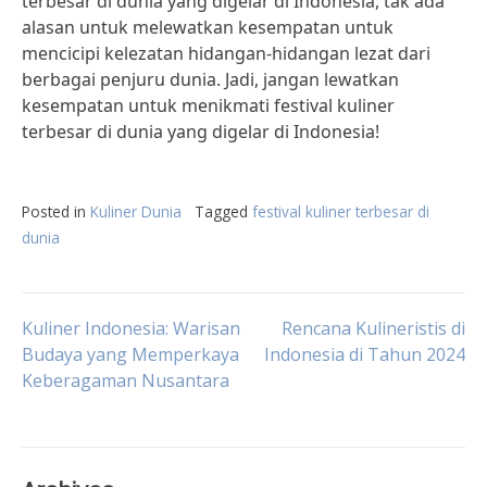
terbesar di dunia yang digelar di Indonesia, tak ada
alasan untuk melewatkan kesempatan untuk
mencicipi kelezatan hidangan-hidangan lezat dari
berbagai penjuru dunia. Jadi, jangan lewatkan
kesempatan untuk menikmati festival kuliner
terbesar di dunia yang digelar di Indonesia!
Posted in
Kuliner Dunia
Tagged
festival kuliner terbesar di
dunia
Post
Kuliner Indonesia: Warisan
Rencana Kulineristis di
Budaya yang Memperkaya
Indonesia di Tahun 2024
Keberagaman Nusantara
navigation