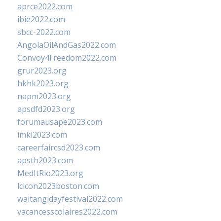
aprce2022.com
ibie2022.com
sbcc-2022.com
AngolaOilAndGas2022.com
Convoy4Freedom2022.com
grur2023.org
hkhk2023.org
napm2023.org
apsdfd2023.org
forumausape2023.com
imkl2023.com
careerfaircsd2023.com
apsth2023.com
MedItRio2023.org
lcicon2023boston.com
waitangidayfestival2022.com
vacancesscolaires2022.com