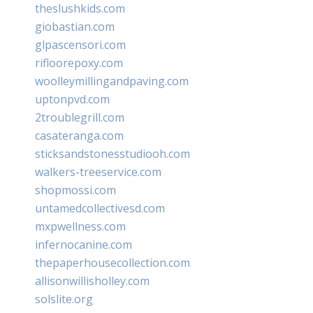
theslushkids.com
giobastian.com
glpascensori.com
rifloorepoxy.com
woolleymillingandpaving.com
uptonpvd.com
2troublegrill.com
casateranga.com
sticksandstonesstudiooh.com
walkers-treeservice.com
shopmossi.com
untamedcollectivesd.com
mxpwellness.com
infernocanine.com
thepaperhousecollection.com
allisonwillisholley.com
solslite.org