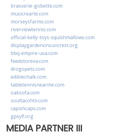
brasserie-gobette.com
musicrearte.com
morseysfarms.com
riverviewtennis.com
official-kelly-toys-squishmallows.com
displaygardenonsuncrest.org
bbq-empire-usa.com
feedstoreva.com
drogopets.com
ediblechalk.com
tabletennisnearme.com
oaksofa.com
soultacohtx.com
capishcaps.com
gpsyfl.org
MEDIA PARTNER III