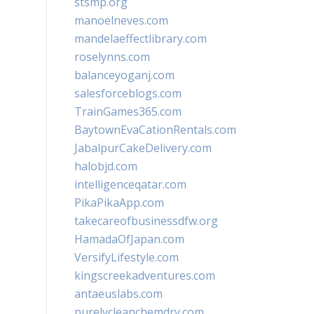
stsmp.org
manoelneves.com
mandelaeffectlibrary.com
roselynns.com
balanceyoganj.com
salesforceblogs.com
TrainGames365.com
BaytownEvaCationRentals.com
JabalpurCakeDelivery.com
halobjd.com
intelligenceqatar.com
PikaPikaApp.com
takecareofbusinessdfw.org
HamadaOfJapan.com
VersifyLifestyle.com
kingscreekadventures.com
antaeuslabs.com
purelycleanchemdry.com