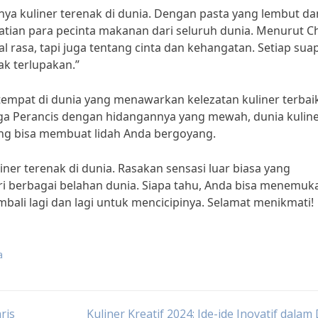
ganya kuliner terenak di dunia. Dengan pasta yang lembut da
rhatian para pecinta makanan dari seluruh dunia. Menurut C
oal rasa, tapi juga tentang cinta dan kehangatan. Setiap sua
k terlupakan.”
 tempat di dunia yang menawarkan kelezatan kuliner terbai
ga Perancis dengan hidangannya yang mewah, dunia kulin
g bisa membuat lidah Anda bergoyang.
iner terenak di dunia. Rasakan sensasi luar biasa yang
 berbagai belahan dunia. Siapa tahu, Anda bisa menemuk
ali lagi dan lagi untuk mencicipinya. Selamat menikmati!
a
ris
Kuliner Kreatif 2024: Ide-ide Inovatif dalam