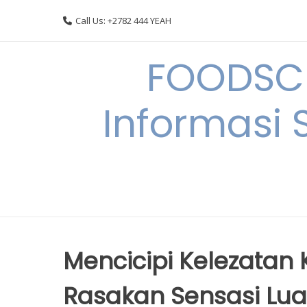
Skip
Call Us: +2782 444 YEAH
to
content
FOODSC
Informasi 
Mencicipi Kelezatan K
Rasakan Sensasi Lua