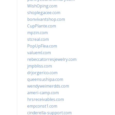
WishOping.com
shoplegacee.com
bonvivantshop.com
CupPlante.com
mpzin.com
stcreal.com
PopUpFlea.com
valueml.com
rebeccatorresjewelry.com
jmpbliss.com
drjorgerico.com
queensushipa.com
wendyweimerdds.com
ameri-camp.com
hrsreceivables.com
empconst1.com
cinderella-support.com