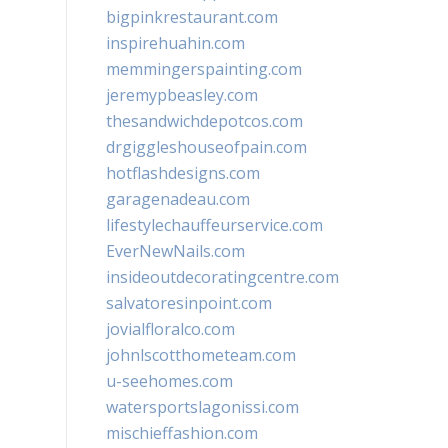
bigpinkrestaurant.com
inspirehuahin.com
memmingerspainting.com
jeremypbeasley.com
thesandwichdepotcos.com
drgiggleshouseofpain.com
hotflashdesigns.com
garagenadeau.com
lifestylechauffeurservice.com
EverNewNails.com
insideoutdecoratingcentre.com
salvatoresinpoint.com
jovialfloralco.com
johnlscotthometeam.com
u-seehomes.com
watersportslagonissi.com
mischieffashion.com