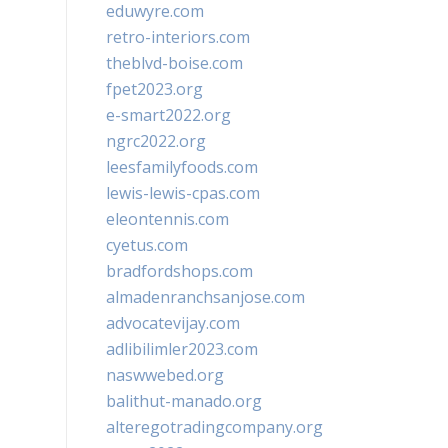
eduwyre.com
retro-interiors.com
theblvd-boise.com
fpet2023.org
e-smart2022.org
ngrc2022.org
leesfamilyfoods.com
lewis-lewis-cpas.com
eleontennis.com
cyetus.com
bradfordshops.com
almadenranchsanjose.com
advocatevijay.com
adlibilimler2023.com
naswwebed.org
balithut-manado.org
alteregotradingcompany.org