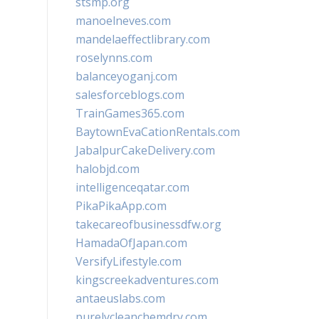
stsmp.org
manoelneves.com
mandelaeffectlibrary.com
roselynns.com
balanceyoganj.com
salesforceblogs.com
TrainGames365.com
BaytownEvaCationRentals.com
JabalpurCakeDelivery.com
halobjd.com
intelligenceqatar.com
PikaPikaApp.com
takecareofbusinessdfw.org
HamadaOfJapan.com
VersifyLifestyle.com
kingscreekadventures.com
antaeuslabs.com
purelycleanchemdry.com