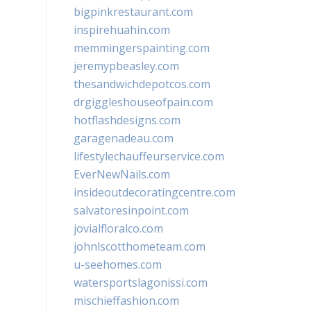
bigpinkrestaurant.com
inspirehuahin.com
memmingerspainting.com
jeremypbeasley.com
thesandwichdepotcos.com
drgiggleshouseofpain.com
hotflashdesigns.com
garagenadeau.com
lifestylechauffeurservice.com
EverNewNails.com
insideoutdecoratingcentre.com
salvatoresinpoint.com
jovialfloralco.com
johnlscotthometeam.com
u-seehomes.com
watersportslagonissi.com
mischieffashion.com