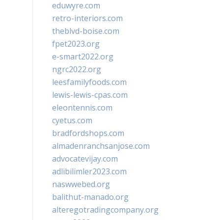
eduwyre.com
retro-interiors.com
theblvd-boise.com
fpet2023.org
e-smart2022.org
ngrc2022.org
leesfamilyfoods.com
lewis-lewis-cpas.com
eleontennis.com
cyetus.com
bradfordshops.com
almadenranchsanjose.com
advocatevijay.com
adlibilimler2023.com
naswwebed.org
balithut-manado.org
alteregotradingcompany.org