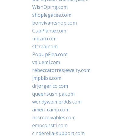
WishOping.com
shoplegacee.com
bonvivantshop.com
CupPlante.com
mpzin.com
stcreal.com
PopUpFlea.com
valueml.com
rebeccatorresjewelry.com
jmpbliss.com
drjorgerico.com
queensushipa.com
wendyweimerdds.com
ameri-camp.com
hrsreceivables.com
empconst1.com
cinderella-support.com