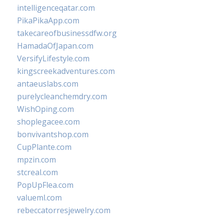
intelligenceqatar.com
PikaPikaApp.com
takecareofbusinessdfw.org
HamadaOfJapan.com
VersifyLifestyle.com
kingscreekadventures.com
antaeuslabs.com
purelycleanchemdry.com
WishOping.com
shoplegacee.com
bonvivantshop.com
CupPlante.com
mpzin.com
stcreal.com
PopUpFlea.com
valueml.com
rebeccatorresjewelry.com