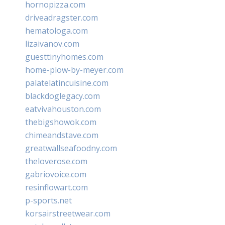
hornopizza.com
driveadragster.com
hematologa.com
lizaivanov.com
guesttinyhomes.com
home-plow-by-meyer.com
palatelatincuisine.com
blackdoglegacy.com
eatvivahouston.com
thebigshowok.com
chimeandstave.com
greatwallseafoodny.com
theloverose.com
gabriovoice.com
resinflowart.com
p-sports.net
korsairstreetwear.com