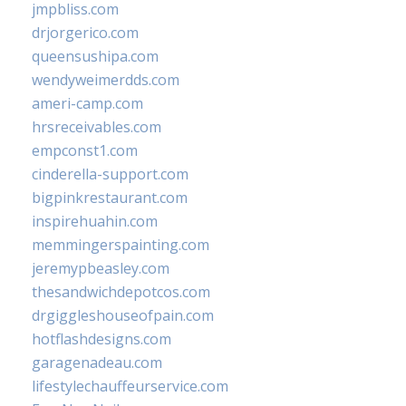
jmpbliss.com
drjorgerico.com
queensushipa.com
wendyweimerdds.com
ameri-camp.com
hrsreceivables.com
empconst1.com
cinderella-support.com
bigpinkrestaurant.com
inspirehuahin.com
memmingerspainting.com
jeremypbeasley.com
thesandwichdepotcos.com
drgiggleshouseofpain.com
hotflashdesigns.com
garagenadeau.com
lifestylechauffeurservice.com