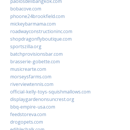
paolosdelibangkok.com
bobacove.com
phoone24brookfield.com
mickeybarmama.com
roadwayconstructioninc.com
shopdragonflyboutique.com
sportszilla.org
batchprovisionsbar.com
brasserie-gobette.com
musicrearte.com
morseysfarms.com
riverviewtennis.com
official-kelly-toys-squishmallows.com
displaygardenonsuncrest.org
bbq-empire-usa.com
feedstoreva.com
drogopets.com
ediblechalk.com