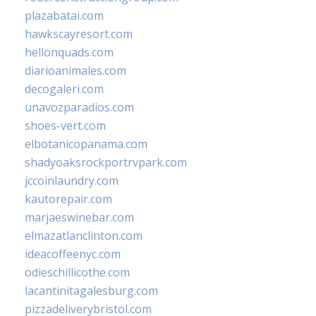
plazabatai.com
hawkscayresort.com
hellonquads.com
diarioanimales.com
decogaleri.com
unavozparadios.com
shoes-vert.com
elbotanicopanama.com
shadyoaksrockportrvpark.com
jccoinlaundry.com
kautorepair.com
marjaeswinebar.com
elmazatlanclinton.com
ideacoffeenyc.com
odieschillicothe.com
lacantinitagalesburg.com
pizzadeliverybristol.com