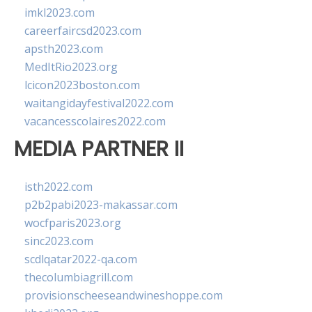
imkl2023.com
careerfaircsd2023.com
apsth2023.com
MedItRio2023.org
lcicon2023boston.com
waitangidayfestival2022.com
vacancesscolaires2022.com
MEDIA PARTNER II
isth2022.com
p2b2pabi2023-makassar.com
wocfparis2023.org
sinc2023.com
scdlqatar2022-qa.com
thecolumbiagrill.com
provisionscheeseandwineshoppe.com