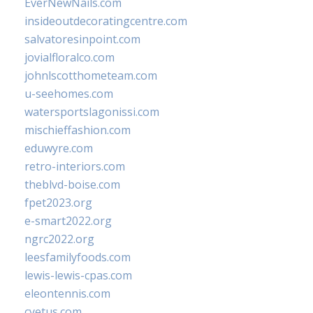
EverNewNails.com
insideoutdecoratingcentre.com
salvatoresinpoint.com
jovialfloralco.com
johnlscotthometeam.com
u-seehomes.com
watersportslagonissi.com
mischieffashion.com
eduwyre.com
retro-interiors.com
theblvd-boise.com
fpet2023.org
e-smart2022.org
ngrc2022.org
leesfamilyfoods.com
lewis-lewis-cpas.com
eleontennis.com
cyetus.com