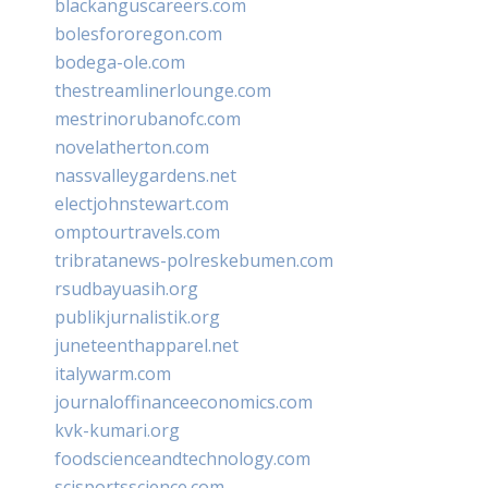
blackanguscareers.com
bolesfororegon.com
bodega-ole.com
thestreamlinerlounge.com
mestrinorubanofc.com
novelatherton.com
nassvalleygardens.net
electjohnstewart.com
omptourtravels.com
tribratanews-polreskebumen.com
rsudbayuasih.org
publikjurnalistik.org
juneteenthapparel.net
italywarm.com
journaloffinanceeconomics.com
kvk-kumari.org
foodscienceandtechnology.com
scisportsscience.com