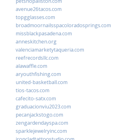
petshopallston.com
avenue26tacos.com
topgglasses.com
broadmoornailsspacoloradosprings.com
missblackpasadena.com
anneskitchen.org
valenciamarketytaqueria.com
reefrecordsllc.com
alawaffle.com
aryouthfishing.com
united-basketball.com
tios-tacos.com
cafecito-satx.com
graduacionviu2023.com
pecanjackstogo.com
zengardendayspa.com
sparklejewelryinc.com
ironcladtattoostudio.com