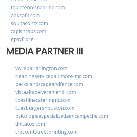
tabletennisnearme.com
oaksofa.com
soultacohtx.com
capishcaps.com
gpsyfl.org
MEDIA PARTNER III
vwrepairarlington.com
cleaningservicebaltimore-md.com
beckslandscapeandfence.com
vistaaltadelveramendi.com
coastlinecateringnc.com
cuesburgershouston.com
psicologiaespecializadaencampeche.com
dmtacos.com
crescentstreetprinting.com