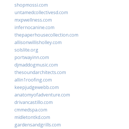
shopmossi.com
untamedcollectivesd.com
mxpwellness.com
infernocanine.com
thepaperhousecollection.com
allisonwillisholley.com
solslite.org
portwayinn.com
djmaddogmusic.com
thesoundarchitects.com
allin1roofing.com
keepjudgewebb.com
anatomyofadventure.com
drivancastillo.com
cmmedspa.com
midletontkd.com
gardensandgrills.com