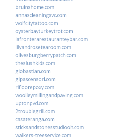
bruinshome.com
annascleaningsvc.com
wolfcitytattoo.com
oysterbayturkeytrot.com
lafronterarestauranteybar.com
lilyandrosetearoom.com
olivesburgberrypatch.com
theslushkids.com
giobastian.com
glpascensori.com
rifloorepoxy.com
woolleymillingandpaving.com
uptonpvd.com
2troublegrill.com
casateranga.com
sticksandstonesstudiooh.com
walkers-treeservice.com