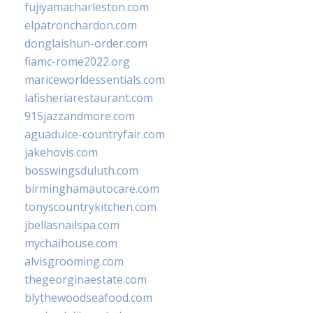
fujiyamacharleston.com
elpatronchardon.com
donglaishun-order.com
fiamc-rome2022.org
mariceworldessentials.com
lafisheriarestaurant.com
915jazzandmore.com
aguadulce-countryfair.com
jakehovis.com
bosswingsduluth.com
birminghamautocare.com
tonyscountrykitchen.com
jbellasnailspa.com
mychaihouse.com
alvisgrooming.com
thegeorginaestate.com
blythewoodseafood.com