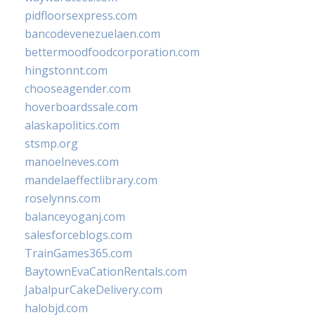
pidfloorsexpress.com
bancodevenezuelaen.com
bettermoodfoodcorporation.com
hingstonnt.com
chooseagender.com
hoverboardssale.com
alaskapolitics.com
stsmp.org
manoelneves.com
mandelaeffectlibrary.com
roselynns.com
balanceyoganj.com
salesforceblogs.com
TrainGames365.com
BaytownEvaCationRentals.com
JabalpurCakeDelivery.com
halobjd.com