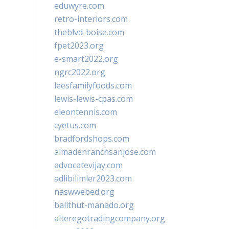
eduwyre.com
retro-interiors.com
theblvd-boise.com
fpet2023.org
e-smart2022.org
ngrc2022.org
leesfamilyfoods.com
lewis-lewis-cpas.com
eleontennis.com
cyetus.com
bradfordshops.com
almadenranchsanjose.com
advocatevijay.com
adlibilimler2023.com
naswwebed.org
balithut-manado.org
alteregotradingcompany.org