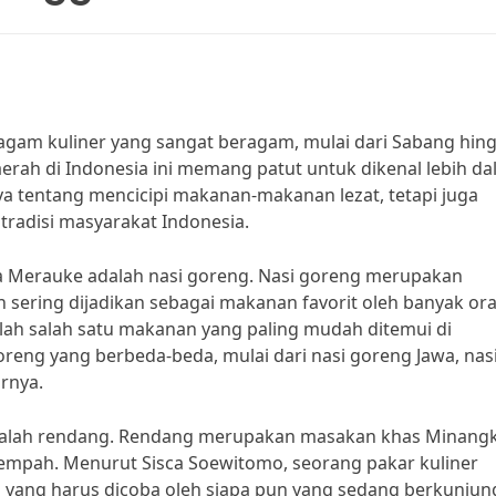
agam kuliner yang sangat beragam, mulai dari Sabang hin
erah di Indonesia ini memang patut untuk dikenal lebih da
a tentang mencicipi makanan-makanan lezat, tetapi juga
adisi masyarakat Indonesia.
ga Merauke adalah nasi goreng. Nasi goreng merupakan
 sering dijadikan sebagai makanan favorit oleh banyak or
lah salah satu makanan yang paling mudah ditemui di
goreng yang berbeda-beda, mulai dari nasi goreng Jawa, nas
rnya.
a adalah rendang. Rendang merupakan masakan khas Minang
rempah. Menurut Sisca Soewitomo, seorang pakar kuliner
 yang harus dicoba oleh siapa pun yang sedang berkunjun