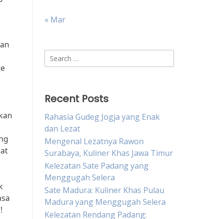
« Mar
nan
Search
for:
te
Recent Posts
akan
Rahasia Gudeg Jogja yang Enak
dan Lezat
ng
Mengenal Lezatnya Rawon
at
Surabaya, Kuliner Khas Jawa Timur
Kelezatan Sate Padang yang
Menggugah Selera
k
Sate Madura: Kuliner Khas Pulau
asa
Madura yang Menggugah Selera
!
Kelezatan Rendang Padang: