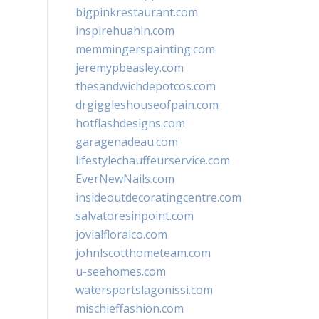
bigpinkrestaurant.com
inspirehuahin.com
memmingerspainting.com
jeremypbeasley.com
thesandwichdepotcos.com
drgiggleshouseofpain.com
hotflashdesigns.com
garagenadeau.com
lifestylechauffeurservice.com
EverNewNails.com
insideoutdecoratingcentre.com
salvatoresinpoint.com
jovialfloralco.com
johnlscotthometeam.com
u-seehomes.com
watersportslagonissi.com
mischieffashion.com