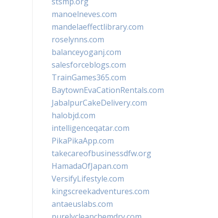
stsmp.org
manoelneves.com
mandelaeffectlibrary.com
roselynns.com
balanceyoganj.com
salesforceblogs.com
TrainGames365.com
BaytownEvaCationRentals.com
JabalpurCakeDelivery.com
halobjd.com
intelligenceqatar.com
PikaPikaApp.com
takecareofbusinessdfw.org
HamadaOfJapan.com
VersifyLifestyle.com
kingscreekadventures.com
antaeuslabs.com
purelycleanchemdry.com