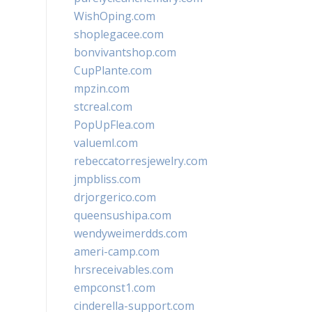
WishOping.com
shoplegacee.com
bonvivantshop.com
CupPlante.com
mpzin.com
stcreal.com
PopUpFlea.com
valueml.com
rebeccatorresjewelry.com
jmpbliss.com
drjorgerico.com
queensushipa.com
wendyweimerdds.com
ameri-camp.com
hrsreceivables.com
empconst1.com
cinderella-support.com