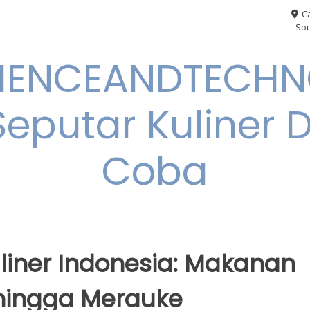
Ca
Sou
IENCEANDTECHN
Seputar Kuliner 
Coba
iner Indonesia: Makanan
 hingga Merauke