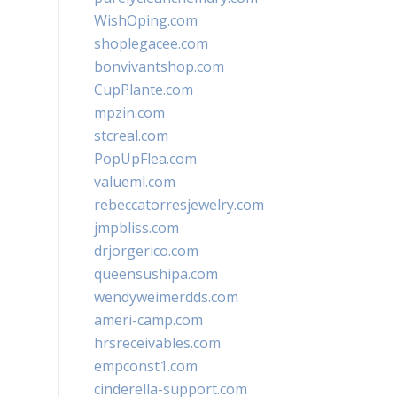
WishOping.com
shoplegacee.com
bonvivantshop.com
CupPlante.com
mpzin.com
stcreal.com
PopUpFlea.com
valueml.com
rebeccatorresjewelry.com
jmpbliss.com
drjorgerico.com
queensushipa.com
wendyweimerdds.com
ameri-camp.com
hrsreceivables.com
empconst1.com
cinderella-support.com