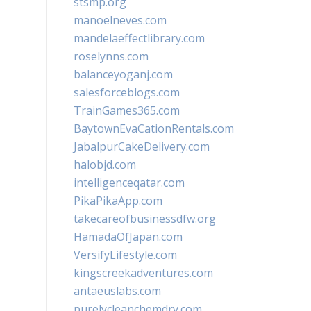
stsmp.org
manoelneves.com
mandelaeffectlibrary.com
roselynns.com
balanceyoganj.com
salesforceblogs.com
TrainGames365.com
BaytownEvaCationRentals.com
JabalpurCakeDelivery.com
halobjd.com
intelligenceqatar.com
PikaPikaApp.com
takecareofbusinessdfw.org
HamadaOfJapan.com
VersifyLifestyle.com
kingscreekadventures.com
antaeuslabs.com
purelycleanchemdry.com