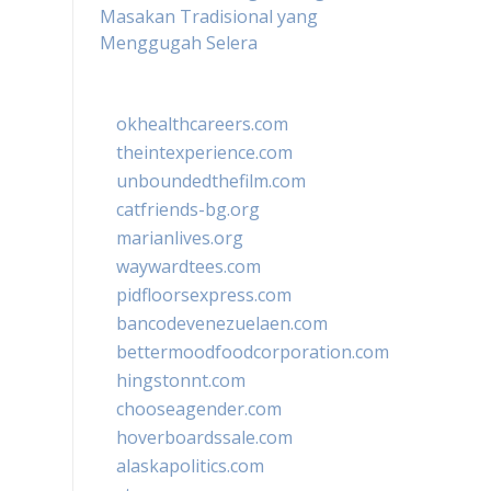
Masakan Tradisional yang
Menggugah Selera
okhealthcareers.com
theintexperience.com
unboundedthefilm.com
catfriends-bg.org
marianlives.org
waywardtees.com
pidfloorsexpress.com
bancodevenezuelaen.com
bettermoodfoodcorporation.com
hingstonnt.com
chooseagender.com
hoverboardssale.com
alaskapolitics.com