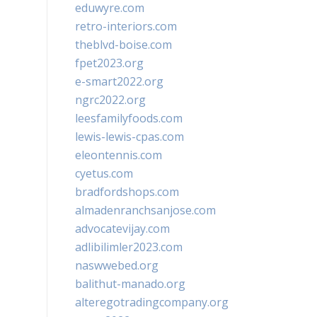
eduwyre.com
retro-interiors.com
theblvd-boise.com
fpet2023.org
e-smart2022.org
ngrc2022.org
leesfamilyfoods.com
lewis-lewis-cpas.com
eleontennis.com
cyetus.com
bradfordshops.com
almadenranchsanjose.com
advocatevijay.com
adlibilimler2023.com
naswwebed.org
balithut-manado.org
alteregotradingcompany.org