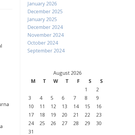
January 2026
December 2025
January 2025
December 2024
November 2024
October 2024
l
September 2024
August 2026
M
T
W
T
F
S
S
1
2
3
4
5
6
7
8
9
urna
10
11
12
13
14
15
16
17
18
19
20
21
22
23
24
25
26
27
28
29
30
ua
31