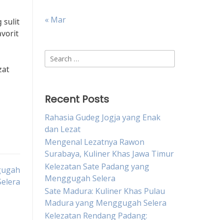
« Mar
 sulit
vorit
Search
for:
zat
Recent Posts
Rahasia Gudeg Jogja yang Enak
dan Lezat
Mengenal Lezatnya Rawon
Surabaya, Kuliner Khas Jawa Timur
Kelezatan Sate Padang yang
gugah
Menggugah Selera
Selera
Sate Madura: Kuliner Khas Pulau
Madura yang Menggugah Selera
Kelezatan Rendang Padang: