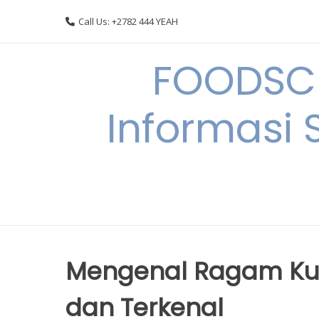
Skip
Call Us: +2782 444 YEAH
to
content
FOODSC
Informasi 
Mengenal Ragam Kul
dan Terkenal