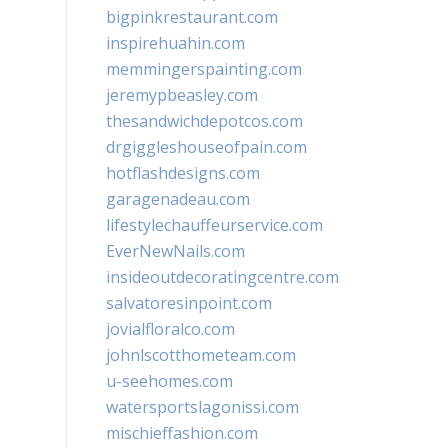
bigpinkrestaurant.com
inspirehuahin.com
memmingerspainting.com
jeremypbeasley.com
thesandwichdepotcos.com
drgiggleshouseofpain.com
hotflashdesigns.com
garagenadeau.com
lifestylechauffeurservice.com
EverNewNails.com
insideoutdecoratingcentre.com
salvatoresinpoint.com
jovialfloralco.com
johnlscotthometeam.com
u-seehomes.com
watersportslagonissi.com
mischieffashion.com