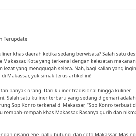
an Terupdate
kuliner khas daerah ketika sedang berwisata? Salah satu des
ota Makassar. Kota yang terkenal dengan kelezatan makana
 lezat yang menggugah selera. Nah, bagi kalian yang ingi
di Makassar, yuk simak terus artikel ini!
tan banyak orang. Dari kuliner tradisional hingga kuliner
ini. Salah satu kuliner terbaru yang sedang digemari adala
arung Sop Konro terkenal di Makassar, “Sop Konro terbuat d
u rempah-rempah khas Makassar. Rasanya gurih dan nikma
dengan pisang epe, pallu butung, dan coto Makassar. Masing