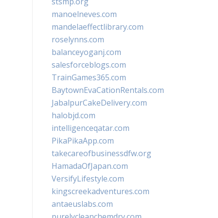
stsmp.org
manoelneves.com
mandelaeffectlibrary.com
roselynns.com
balanceyoganj.com
salesforceblogs.com
TrainGames365.com
BaytownEvaCationRentals.com
JabalpurCakeDelivery.com
halobjd.com
intelligenceqatar.com
PikaPikaApp.com
takecareofbusinessdfw.org
HamadaOfJapan.com
VersifyLifestyle.com
kingscreekadventures.com
antaeuslabs.com
purelycleanchemdry.com