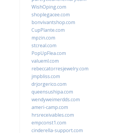
WishOping.com
shoplegacee.com
bonvivantshop.com
CupPlante.com
mpzin.com
stcreal.com
PopUpFlea.com
valueml.com
rebeccatorresjewelry.com
jmpbliss.com
drjorgerico.com
queensushipa.com
wendyweimerdds.com
ameri-camp.com
hrsreceivables.com
empconst1.com
cinderella-support.com