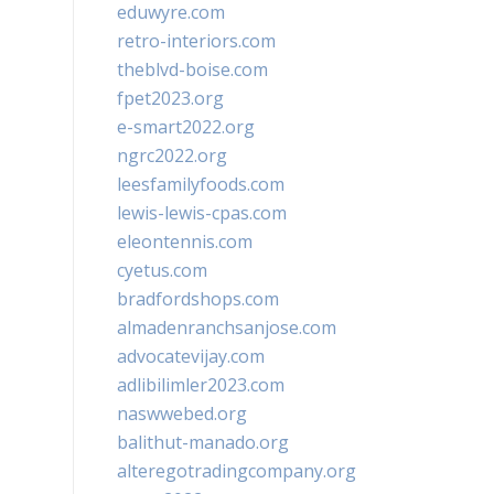
eduwyre.com
retro-interiors.com
theblvd-boise.com
fpet2023.org
e-smart2022.org
ngrc2022.org
leesfamilyfoods.com
lewis-lewis-cpas.com
eleontennis.com
cyetus.com
bradfordshops.com
almadenranchsanjose.com
advocatevijay.com
adlibilimler2023.com
naswwebed.org
balithut-manado.org
alteregotradingcompany.org