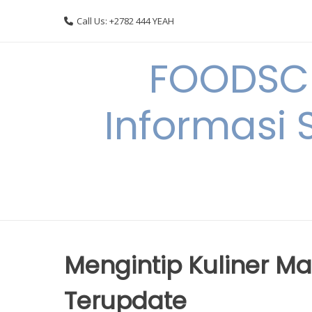
Skip
Call Us: +2782 444 YEAH
to
content
FOODSC
Informasi 
Mengintip Kuliner Ma
Terupdate