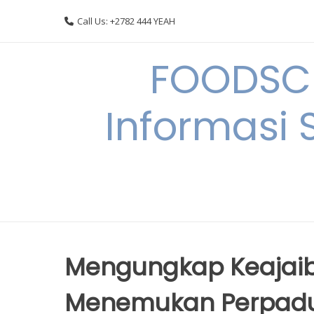
Skip
Call Us: +2782 444 YEAH
to
content
FOODSC
Informasi 
Mengungkap Keajaiba
Menemukan Perpadu