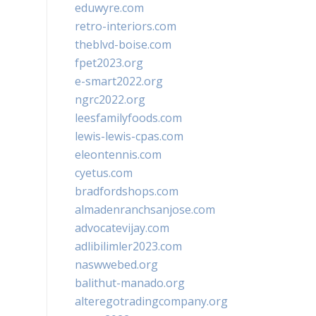
eduwyre.com
retro-interiors.com
theblvd-boise.com
fpet2023.org
e-smart2022.org
ngrc2022.org
leesfamilyfoods.com
lewis-lewis-cpas.com
eleontennis.com
cyetus.com
bradfordshops.com
almadenranchsanjose.com
advocatevijay.com
adlibilimler2023.com
naswwebed.org
balithut-manado.org
alteregotradingcompany.org