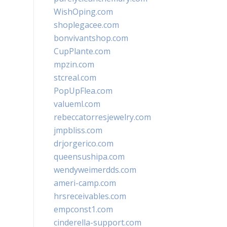
WishOping.com
shoplegacee.com
bonvivantshop.com
CupPlante.com
mpzin.com
stcreal.com
PopUpFlea.com
valueml.com
rebeccatorresjewelry.com
jmpbliss.com
drjorgerico.com
queensushipa.com
wendyweimerdds.com
ameri-camp.com
hrsreceivables.com
empconst1.com
cinderella-support.com