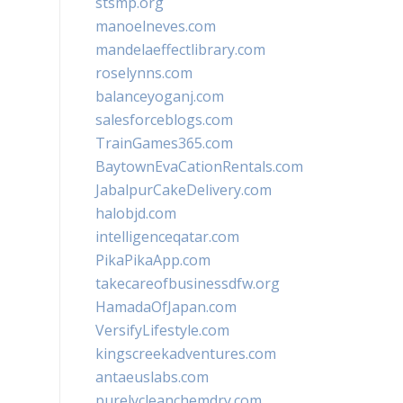
stsmp.org
manoelneves.com
mandelaeffectlibrary.com
roselynns.com
balanceyoganj.com
salesforceblogs.com
TrainGames365.com
BaytownEvaCationRentals.com
JabalpurCakeDelivery.com
halobjd.com
intelligenceqatar.com
PikaPikaApp.com
takecareofbusinessdfw.org
HamadaOfJapan.com
VersifyLifestyle.com
kingscreekadventures.com
antaeuslabs.com
purelycleanchemdry.com