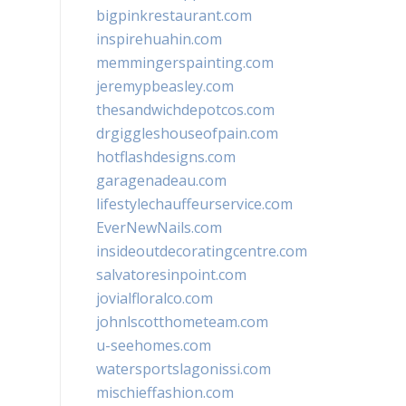
bigpinkrestaurant.com
inspirehuahin.com
memmingerspainting.com
jeremypbeasley.com
thesandwichdepotcos.com
drgiggleshouseofpain.com
hotflashdesigns.com
garagenadeau.com
lifestylechauffeurservice.com
EverNewNails.com
insideoutdecoratingcentre.com
salvatoresinpoint.com
jovialfloralco.com
johnlscotthometeam.com
u-seehomes.com
watersportslagonissi.com
mischieffashion.com