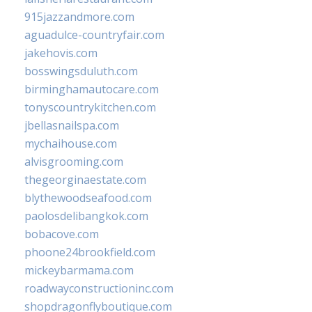
915jazzandmore.com
aguadulce-countryfair.com
jakehovis.com
bosswingsduluth.com
birminghamautocare.com
tonyscountrykitchen.com
jbellasnailspa.com
mychaihouse.com
alvisgrooming.com
thegeorginaestate.com
blythewoodseafood.com
paolosdelibangkok.com
bobacove.com
phoone24brookfield.com
mickeybarmama.com
roadwayconstructioninc.com
shopdragonflyboutique.com