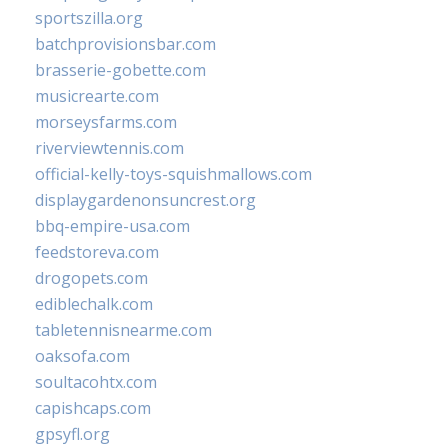
sportszilla.org
batchprovisionsbar.com
brasserie-gobette.com
musicrearte.com
morseysfarms.com
riverviewtennis.com
official-kelly-toys-squishmallows.com
displaygardenonsuncrest.org
bbq-empire-usa.com
feedstoreva.com
drogopets.com
ediblechalk.com
tabletennisnearme.com
oaksofa.com
soultacohtx.com
capishcaps.com
gpsyfl.org