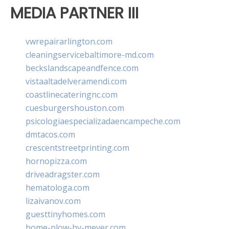
MEDIA PARTNER III
vwrepairarlington.com
cleaningservicebaltimore-md.com
beckslandscapeandfence.com
vistaaltadelveramendi.com
coastlinecateringnc.com
cuesburgershouston.com
psicologiaespecializadaencampeche.com
dmtacos.com
crescentstreetprinting.com
hornopizza.com
driveadragster.com
hematologa.com
lizaivanov.com
guesttinyhomes.com
home-plow-by-meyer.com