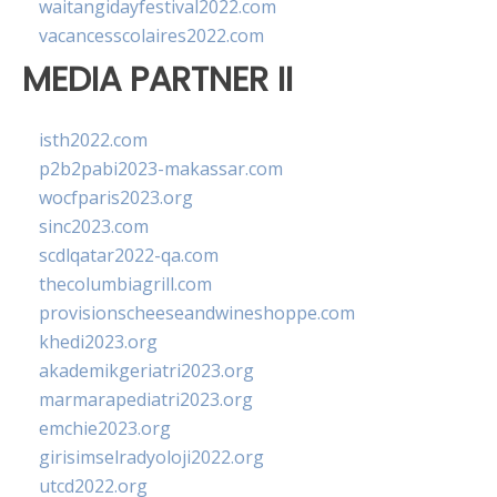
waitangidayfestival2022.com
vacancesscolaires2022.com
MEDIA PARTNER II
isth2022.com
p2b2pabi2023-makassar.com
wocfparis2023.org
sinc2023.com
scdlqatar2022-qa.com
thecolumbiagrill.com
provisionscheeseandwineshoppe.com
khedi2023.org
akademikgeriatri2023.org
marmarapediatri2023.org
emchie2023.org
girisimselradyoloji2022.org
utcd2022.org