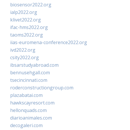
biosensor2022.org
ialp2022.org
klivet2022.org
ifac-hms2022.org
taoms2022.org
iias-euromena-conference2022.org
ivd2022.org
csity2022.org
ibsarstudyabroad.com
bennusehgall.com
tsecincinnati.com
roderconstructiongroup.com
plazabatai.com
hawkscayresort.com
hellonquads.com
diarioanimales.com
decogaleri.com