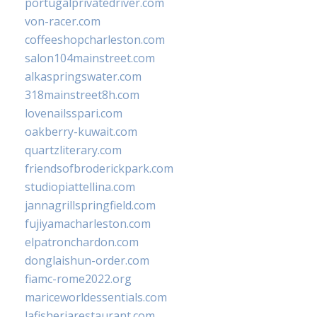
portugalprivatedriver.com
von-racer.com
coffeeshopcharleston.com
salon104mainstreet.com
alkaspringswater.com
318mainstreet8h.com
lovenailsspari.com
oakberry-kuwait.com
quartzliterary.com
friendsofbroderickpark.com
studiopiattellina.com
jannagrillspringfield.com
fujiyamacharleston.com
elpatronchardon.com
donglaishun-order.com
fiamc-rome2022.org
mariceworldessentials.com
lafisheriarestaurant.com