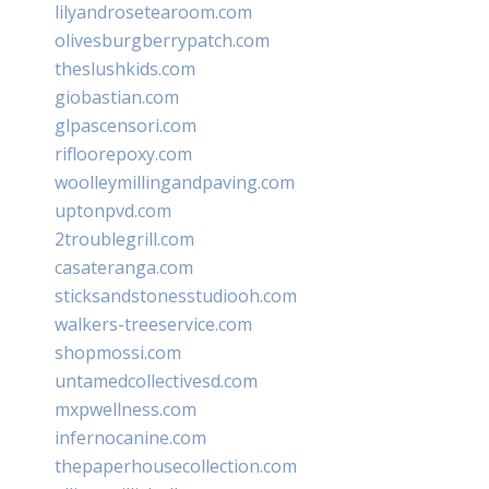
lilyandrosetearoom.com
olivesburgberrypatch.com
theslushkids.com
giobastian.com
glpascensori.com
rifloorepoxy.com
woolleymillingandpaving.com
uptonpvd.com
2troublegrill.com
casateranga.com
sticksandstonesstudiooh.com
walkers-treeservice.com
shopmossi.com
untamedcollectivesd.com
mxpwellness.com
infernocanine.com
thepaperhousecollection.com