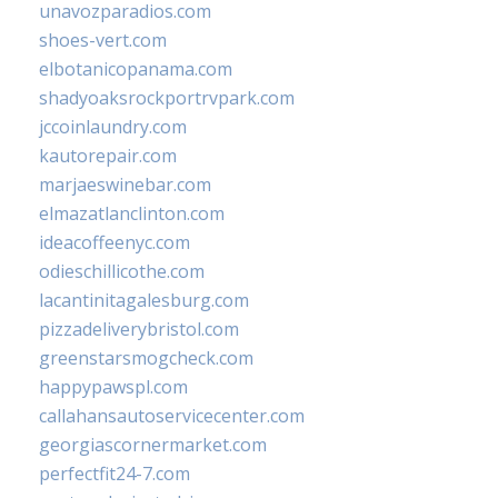
unavozparadios.com
shoes-vert.com
elbotanicopanama.com
shadyoaksrockportrvpark.com
jccoinlaundry.com
kautorepair.com
marjaeswinebar.com
elmazatlanclinton.com
ideacoffeenyc.com
odieschillicothe.com
lacantinitagalesburg.com
pizzadeliverybristol.com
greenstarsmogcheck.com
happypawspl.com
callahansautoservicecenter.com
georgiascornermarket.com
perfectfit24-7.com