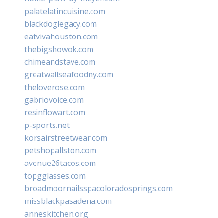
palatelatincuisine.com
blackdoglegacy.com
eatvivahouston.com
thebigshowok.com
chimeandstave.com
greatwallseafoodny.com
theloverose.com
gabriovoice.com
resinflowart.com
p-sports.net
korsairstreetwear.com
petshopallston.com
avenue26tacos.com
topgglasses.com
broadmoornailsspacoloradosprings.com
missblackpasadena.com
anneskitchen.org