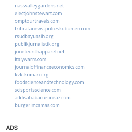
nassvalleygardens.net
electjohnstewart.com
omptourtravels.com
tribratanews-polreskebumen.com
rsudbayuasih.org
publikjurnalistik.org
juneteenthapparel.net
italywarm.com
journaloffinanceeconomics.com
kvk-kumari.org
foodscienceandtechnology.com
scisportsscience.com
addisababacuisineaz.com
burgerimcamas.com
ADS