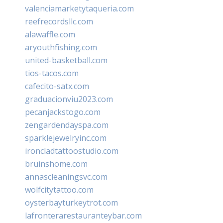
valenciamarketytaqueria.com
reefrecordsllc.com
alawaffle.com
aryouthfishing.com
united-basketball.com
tios-tacos.com
cafecito-satx.com
graduacionviu2023.com
pecanjackstogo.com
zengardendayspa.com
sparklejewelryinc.com
ironcladtattoostudio.com
bruinshome.com
annascleaningsvc.com
wolfcitytattoo.com
oysterbayturkeytrot.com
lafronterarestauranteybar.com