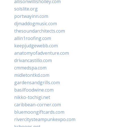
allisonwillisholley.com
solslite.org
portwayinn.com
djmaddogmusic.com
thesoundarchitects.com
allin1roofing.com
keepjudgewebb.com
anatomyofadventure.com
drivancastillo.com
cmmedspa.com
midletontkd.com
gardensandgrills.com
basilfoodwine.com
nikko-tochigi.net
caribbean-corner.com
bluemoongiftcards.com
rivercitysteampunkexpo.com
kchoops.net