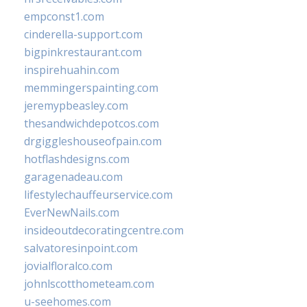
empconst1.com
cinderella-support.com
bigpinkrestaurant.com
inspirehuahin.com
memmingerspainting.com
jeremypbeasley.com
thesandwichdepotcos.com
drgiggleshouseofpain.com
hotflashdesigns.com
garagenadeau.com
lifestylechauffeurservice.com
EverNewNails.com
insideoutdecoratingcentre.com
salvatoresinpoint.com
jovialfloralco.com
johnlscotthometeam.com
u-seehomes.com