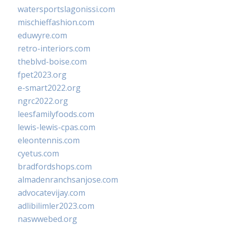
watersportslagonissi.com
mischieffashion.com
eduwyre.com
retro-interiors.com
theblvd-boise.com
fpet2023.org
e-smart2022.org
ngrc2022.org
leesfamilyfoods.com
lewis-lewis-cpas.com
eleontennis.com
cyetus.com
bradfordshops.com
almadenranchsanjose.com
advocatevijay.com
adlibilimler2023.com
naswwebed.org