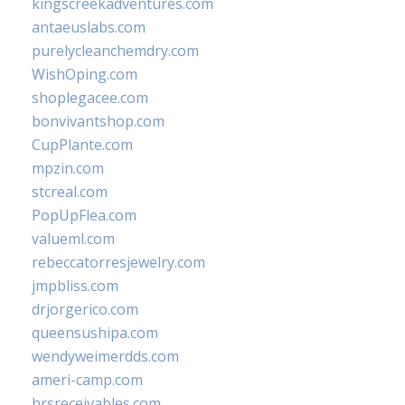
kingscreekadventures.com
antaeuslabs.com
purelycleanchemdry.com
WishOping.com
shoplegacee.com
bonvivantshop.com
CupPlante.com
mpzin.com
stcreal.com
PopUpFlea.com
valueml.com
rebeccatorresjewelry.com
jmpbliss.com
drjorgerico.com
queensushipa.com
wendyweimerdds.com
ameri-camp.com
hrsreceivables.com