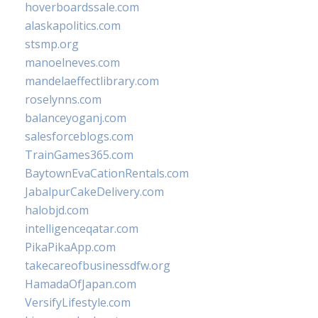
hoverboardssale.com
alaskapolitics.com
stsmp.org
manoelneves.com
mandelaeffectlibrary.com
roselynns.com
balanceyoganj.com
salesforceblogs.com
TrainGames365.com
BaytownEvaCationRentals.com
JabalpurCakeDelivery.com
halobjd.com
intelligenceqatar.com
PikaPikaApp.com
takecareofbusinessdfw.org
HamadaOfJapan.com
VersifyLifestyle.com