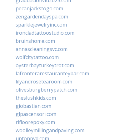
graduacionviu2023.com
pecanjackstogo.com
zengardendayspa.com
sparklejewelryinc.com
ironcladtattoostudio.com
bruinshome.com
annascleaningsvc.com
wolfcitytattoo.com
oysterbayturkeytrot.com
lafronterarestauranteybar.com
lilyandrosetearoom.com
olivesburgberrypatch.com
theslushkids.com
giobastian.com
glpascensori.com
rifloorepoxy.com
woolleymillingandpaving.com
uptonpvd.com