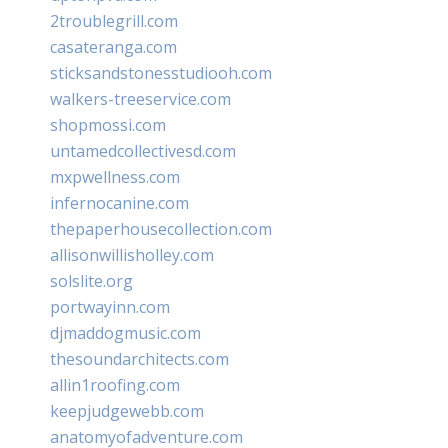
2troublegrill.com
casateranga.com
sticksandstonesstudiooh.com
walkers-treeservice.com
shopmossi.com
untamedcollectivesd.com
mxpwellness.com
infernocanine.com
thepaperhousecollection.com
allisonwillisholley.com
solslite.org
portwayinn.com
djmaddogmusic.com
thesoundarchitects.com
allin1roofing.com
keepjudgewebb.com
anatomyofadventure.com