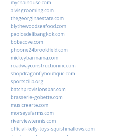
mychaihouse.com
alvisgrooming.com
thegeorginaestate.com
blythewoodseafood.com
paolosdelibangkok.com
bobacove.com
phoone24brookfield.com
mickeybarmama.com
roadwayconstructioninc.com
shopdragonflyboutique.com
sportszilla.org
batchprovisionsbar.com
brasserie-gobette.com
musicrearte.com
morseysfarms.com
riverviewtennis.com
official-kelly-toys-squishmallows.com