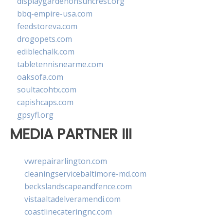
displaygardenonsuncrest.org
bbq-empire-usa.com
feedstoreva.com
drogopets.com
ediblechalk.com
tabletennisnearme.com
oaksofa.com
soultacohtx.com
capishcaps.com
gpsyfl.org
MEDIA PARTNER III
vwrepairarlington.com
cleaningservicebaltimore-md.com
beckslandscapeandfence.com
vistaaltadelveramendi.com
coastlinecateringnc.com