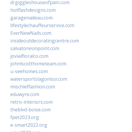
drgiggleshouseofpain.com
hotflashdesigns.com
garagenadeau.com
lifestylechauffeurservice.com
EverNewNails.com
insideoutdecoratingcentre.com
salvatoresinpoint.com
jovialfloralco.com
johnlscotthometeam.com
u-seehomes.com
watersportslagonissi.com
mischieffashion.com
eduwyre.com
retro-interiors.com
theblvd-boise.com
fpet2023.org
e-smart2022.org