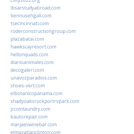
csity2022.org
ibsarstudyabroad.com
bennusehgall.com
tsecincinnati.com
roderconstructiongroup.com
plazabatai.com
hawkscayresort.com
hellonquads.com
diarioanimales.com
decogaleri.com
unavozparadios.com
shoes-vert.com
elbotanicopanama.com
shadyoaksrockportrvpark.com
jccoinlaundry.com
kautorepair.com
marjaeswinebar.com
elmazatlanclinton.com