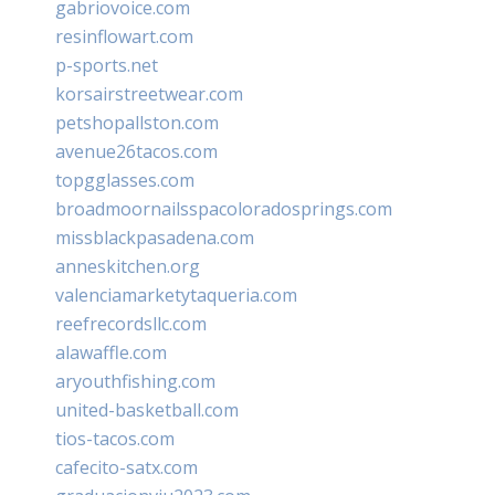
gabriovoice.com
resinflowart.com
p-sports.net
korsairstreetwear.com
petshopallston.com
avenue26tacos.com
topgglasses.com
broadmoornailsspacoloradosprings.com
missblackpasadena.com
anneskitchen.org
valenciamarketytaqueria.com
reefrecordsllc.com
alawaffle.com
aryouthfishing.com
united-basketball.com
tios-tacos.com
cafecito-satx.com