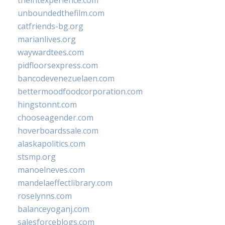
theintexperience.com
unboundedthefilm.com
catfriends-bg.org
marianlives.org
waywardtees.com
pidfloorsexpress.com
bancodevenezuelaen.com
bettermoodfoodcorporation.com
hingstonnt.com
chooseagender.com
hoverboardssale.com
alaskapolitics.com
stsmp.org
manoelneves.com
mandelaeffectlibrary.com
roselynns.com
balanceyoganj.com
salesforceblogs.com