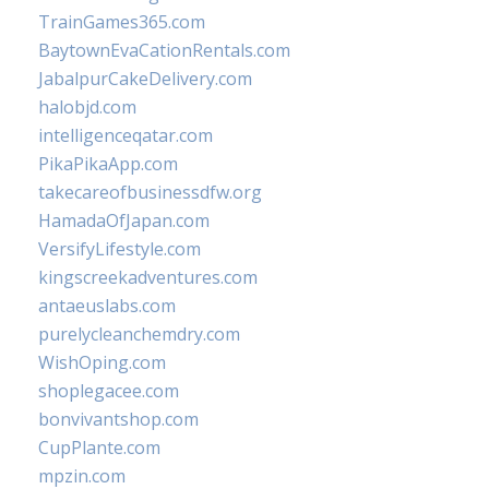
TrainGames365.com
BaytownEvaCationRentals.com
JabalpurCakeDelivery.com
halobjd.com
intelligenceqatar.com
PikaPikaApp.com
takecareofbusinessdfw.org
HamadaOfJapan.com
VersifyLifestyle.com
kingscreekadventures.com
antaeuslabs.com
purelycleanchemdry.com
WishOping.com
shoplegacee.com
bonvivantshop.com
CupPlante.com
mpzin.com