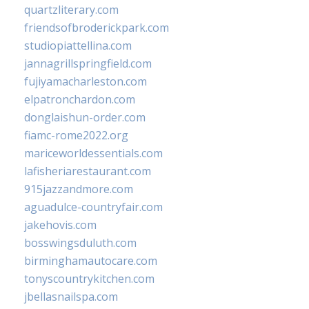
quartzliterary.com
friendsofbroderickpark.com
studiopiattellina.com
jannagrillspringfield.com
fujiyamacharleston.com
elpatronchardon.com
donglaishun-order.com
fiamc-rome2022.org
mariceworldessentials.com
lafisheriarestaurant.com
915jazzandmore.com
aguadulce-countryfair.com
jakehovis.com
bosswingsduluth.com
birminghamautocare.com
tonyscountrykitchen.com
jbellasnailspa.com