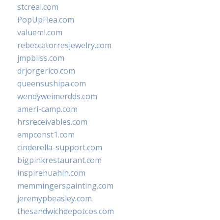
stcreal.com
PopUpFlea.com
valueml.com
rebeccatorresjewelry.com
jmpbliss.com
drjorgerico.com
queensushipa.com
wendyweimerdds.com
ameri-camp.com
hrsreceivables.com
empconst1.com
cinderella-support.com
bigpinkrestaurant.com
inspirehuahin.com
memmingerspainting.com
jeremypbeasley.com
thesandwichdepotcos.com