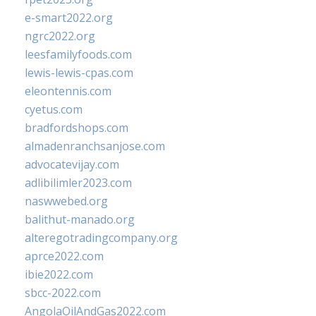
e-smart2022.org
ngrc2022.org
leesfamilyfoods.com
lewis-lewis-cpas.com
eleontennis.com
cyetus.com
bradfordshops.com
almadenranchsanjose.com
advocatevijay.com
adlibilimler2023.com
naswwebed.org
balithut-manado.org
alteregotradingcompany.org
aprce2022.com
ibie2022.com
sbcc-2022.com
AngolaOilAndGas2022.com