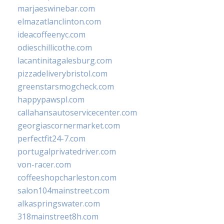
marjaeswinebar.com
elmazatlanclinton.com
ideacoffeenyc.com
odieschillicothe.com
lacantinitagalesburg.com
pizzadeliverybristol.com
greenstarsmogcheck.com
happypawspl.com
callahansautoservicecenter.com
georgiascornermarket.com
perfectfit24-7.com
portugalprivatedriver.com
von-racer.com
coffeeshopcharleston.com
salon104mainstreet.com
alkaspringswater.com
318mainstreet8h.com