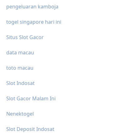
pengeluaran kamboja
togel singapore hari ini
Situs Slot Gacor
data macau
toto macau
Slot Indosat
Slot Gacor Malam Ini
Nenektogel
Slot Deposit Indosat