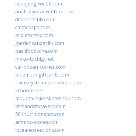
keepjudgewebb.com
anatomyofadventure.com
drivancastillo.com
cmmedspa.com
midletontkd.com
gardensandgrills.com
basilfoodwine.com
nikko-tochigi.net
caribbean-corner.com
bluemoongiftcards.com
rivercitysteampunkexpo.com
kchoops.net
mountainsideskateshop.com
kirtlandcitytavern.com
301nutritionspot.com
ammos-stores.com
loceanecreations.com