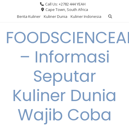
Skip
Call Us: +2782 444 YEAH
to
Cape Town, South Africa
content
Berita Kuliner
Kuliner Dunia
Kuliner Indonesia
FOODSCIENCE
– Informasi
Seputar
Kuliner Dunia
Wajib Coba