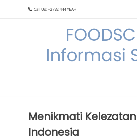
Skip
Call Us: +2782 444 YEAH
to
content
FOODSC
Informasi 
Menikmati Kelezata
Indonesia