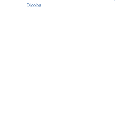
Post
Dicoba
navigation