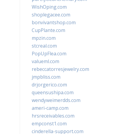
WishOping.com
shoplegacee.com
bonvivantshop.com
CupPlante.com
mpzin.com
stcreal.com
PopUpFlea.com
valueml.com
rebeccatorresjewelry.com
jmpbliss.com
drjorgerico.com
queensushipa.com
wendyweimerdds.com
ameri-camp.com
hrsreceivables.com
empconst1.com
cinderella-support.com