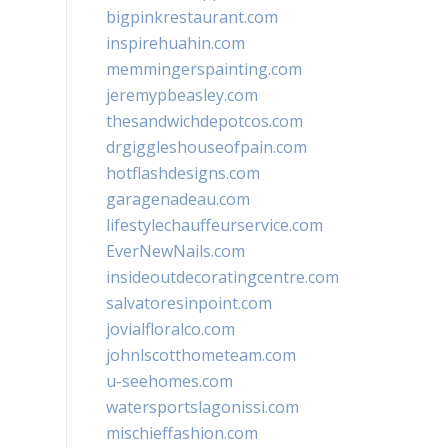
bigpinkrestaurant.com
inspirehuahin.com
memmingerspainting.com
jeremypbeasley.com
thesandwichdepotcos.com
drgiggleshouseofpain.com
hotflashdesigns.com
garagenadeau.com
lifestylechauffeurservice.com
EverNewNails.com
insideoutdecoratingcentre.com
salvatoresinpoint.com
jovialfloralco.com
johnlscotthometeam.com
u-seehomes.com
watersportslagonissi.com
mischieffashion.com