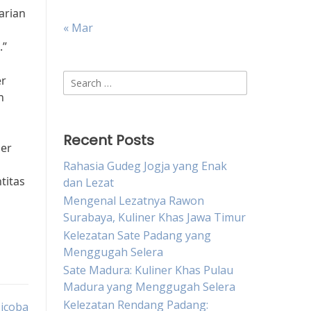
arian
« Mar
.”
Search
er
for:
n
Recent Posts
ner
Rahasia Gudeg Jogja yang Enak
titas
dan Lezat
Mengenal Lezatnya Rawon
Surabaya, Kuliner Khas Jawa Timur
Kelezatan Sate Padang yang
Menggugah Selera
Sate Madura: Kuliner Khas Pulau
Madura yang Menggugah Selera
Kelezatan Rendang Padang:
Dicoba