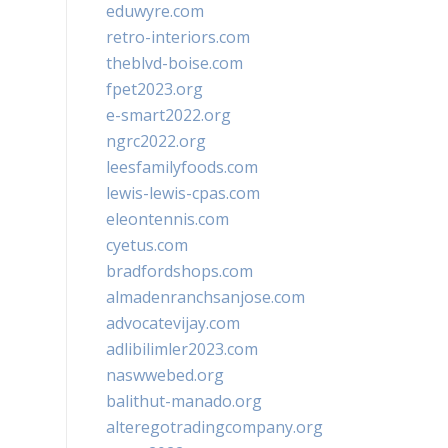
eduwyre.com
retro-interiors.com
theblvd-boise.com
fpet2023.org
e-smart2022.org
ngrc2022.org
leesfamilyfoods.com
lewis-lewis-cpas.com
eleontennis.com
cyetus.com
bradfordshops.com
almadenranchsanjose.com
advocatevijay.com
adlibilimler2023.com
naswwebed.org
balithut-manado.org
alteregotradingcompany.org