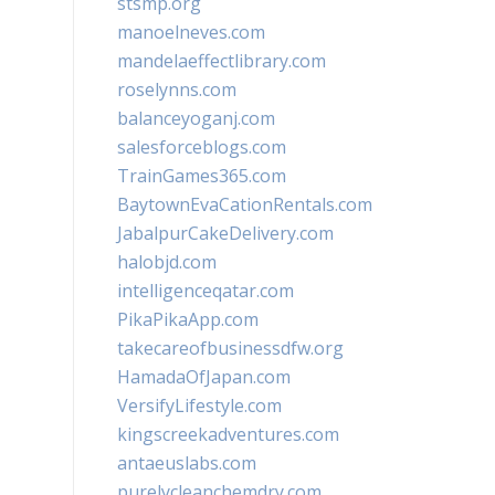
stsmp.org
manoelneves.com
mandelaeffectlibrary.com
roselynns.com
balanceyoganj.com
salesforceblogs.com
TrainGames365.com
BaytownEvaCationRentals.com
JabalpurCakeDelivery.com
halobjd.com
intelligenceqatar.com
PikaPikaApp.com
takecareofbusinessdfw.org
HamadaOfJapan.com
VersifyLifestyle.com
kingscreekadventures.com
antaeuslabs.com
purelycleanchemdry.com