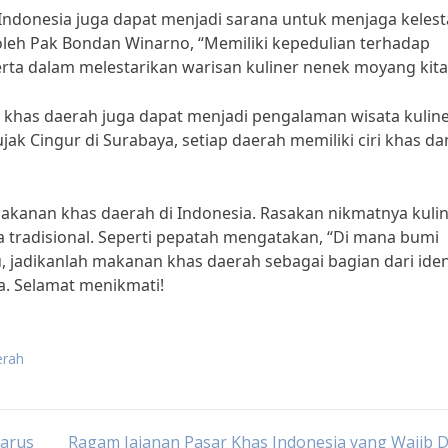
ndonesia juga dapat menjadi sarana untuk menjaga kelest
 oleh Pak Bondan Winarno, “Memiliki kepedulian terhadap
erta dalam melestarikan warisan kuliner nenek moyang kita
 khas daerah juga dapat menjadi pengalaman wisata kulin
ujak Cingur di Surabaya, setiap daerah memiliki ciri khas da
makanan khas daerah di Indonesia. Rasakan nikmatnya kuli
a tradisional. Seperti pepatah mengatakan, “Di mana bumi
 itu, jadikanlah makanan khas daerah sebagai bagian dari iden
a. Selamat menikmati!
erah
Harus
Ragam Jajanan Pasar Khas Indonesia yang Wajib 