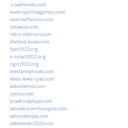
u-seehomes.com
watersportslagonissi.com
mischieffashion.com
eduwyre.com
retro-interiors.com
theblvd-boise.com
fpet2023.org
e-smart2022.org
ngrc2022.org
leesfamilyfoods.com
lewis-lewis-cpas.com
eleontennis.com
cyetus.com
bradfordshops.com
almadenranchsanjose.com
advocatevijay.com
adlibilimler2023.com