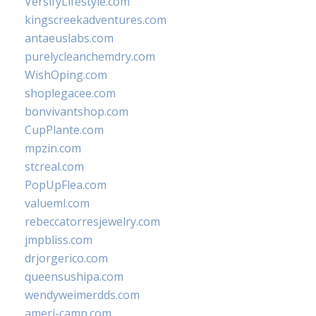
VersifyLifestyle.com
kingscreekadventures.com
antaeuslabs.com
purelycleanchemdry.com
WishOping.com
shoplegacee.com
bonvivantshop.com
CupPlante.com
mpzin.com
stcreal.com
PopUpFlea.com
valueml.com
rebeccatorresjewelry.com
jmpbliss.com
drjorgerico.com
queensushipa.com
wendyweimerdds.com
ameri-camp.com