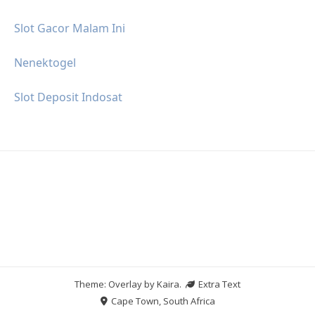
Slot Gacor Malam Ini
Nenektogel
Slot Deposit Indosat
Theme: Overlay by
Kaira
.
Extra Text
Cape Town, South Africa