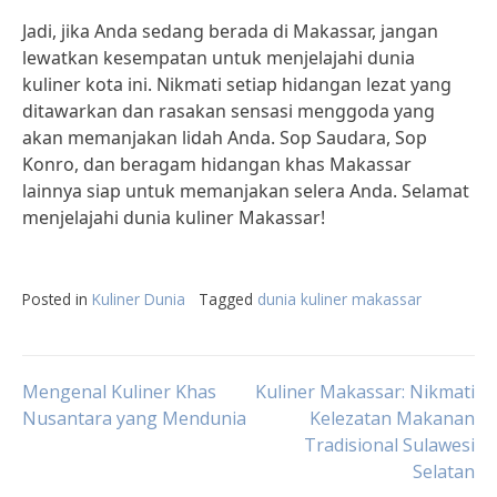
Jadi, jika Anda sedang berada di Makassar, jangan
lewatkan kesempatan untuk menjelajahi dunia
kuliner kota ini. Nikmati setiap hidangan lezat yang
ditawarkan dan rasakan sensasi menggoda yang
akan memanjakan lidah Anda. Sop Saudara, Sop
Konro, dan beragam hidangan khas Makassar
lainnya siap untuk memanjakan selera Anda. Selamat
menjelajahi dunia kuliner Makassar!
Posted in
Kuliner Dunia
Tagged
dunia kuliner makassar
Post
Mengenal Kuliner Khas
Kuliner Makassar: Nikmati
Nusantara yang Mendunia
Kelezatan Makanan
Tradisional Sulawesi
navigation
Selatan