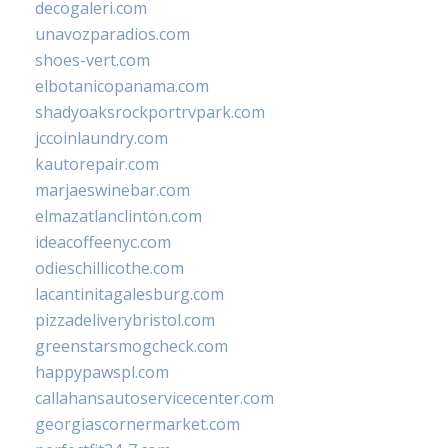
decogaleri.com
unavozparadios.com
shoes-vert.com
elbotanicopanama.com
shadyoaksrockportrvpark.com
jccoinlaundry.com
kautorepair.com
marjaeswinebar.com
elmazatlanclinton.com
ideacoffeenyc.com
odieschillicothe.com
lacantinitagalesburg.com
pizzadeliverybristol.com
greenstarsmogcheck.com
happypawspl.com
callahansautoservicecenter.com
georgiascornermarket.com