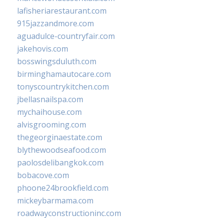
lafisheriarestaurant.com
915jazzandmore.com
aguadulce-countryfair.com
jakehovis.com
bosswingsduluth.com
birminghamautocare.com
tonyscountrykitchen.com
jbellasnailspa.com
mychaihouse.com
alvisgrooming.com
thegeorginaestate.com
blythewoodseafood.com
paolosdelibangkok.com
bobacove.com
phoone24brookfield.com
mickeybarmama.com
roadwayconstructioninc.com