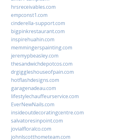
hrsreceivables.com
empconst1.com
cinderella-support.com
bigpinkrestaurant.com
inspirehuahin.com
memmingerspainting.com
jeremypbeasley.com
thesandwichdepotcos.com
drgiggleshouseofpain.com
hotflashdesigns.com
garagenadeau.com
lifestylechauffeurservice.com
EverNewNails.com
insideoutdecoratingcentre.com
salvatoresinpoint.com
jovialfloralco.com
johnlscotthometeam.com