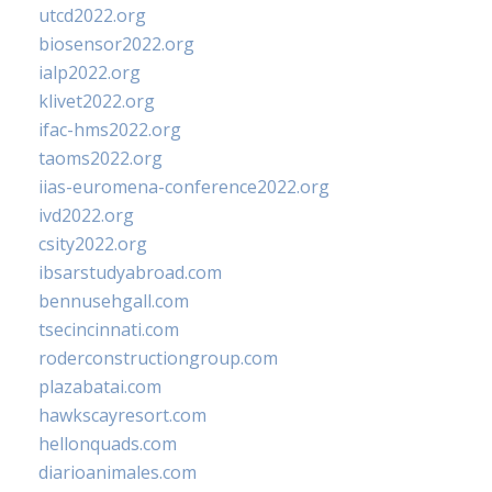
utcd2022.org
biosensor2022.org
ialp2022.org
klivet2022.org
ifac-hms2022.org
taoms2022.org
iias-euromena-conference2022.org
ivd2022.org
csity2022.org
ibsarstudyabroad.com
bennusehgall.com
tsecincinnati.com
roderconstructiongroup.com
plazabatai.com
hawkscayresort.com
hellonquads.com
diarioanimales.com