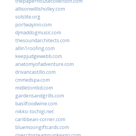
thepaperhousecollection.com
allisonwillisholley.com
solslite.org
portwayinn.com
djmaddogmusic.com
thesoundarchitects.com
allin1roofing.com
keepjudgewebb.com
anatomyofadventure.com
drivancastillo.com
cmmedspa.com
midletontkd.com
gardensandgrills.com
basilfoodwine.com
nikko-tochigi.net
caribbean-corner.com
bluemoongiftcards.com
rivercitysteampunkexpo.com