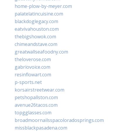
home-plow-by-meyer.com
palatelatincuisine.com
blackdoglegacy.com
eatvivahouston.com
thebigshowok.com
chimeandstave.com
greatwallseafoodny.com
theloverose.com
gabriovoice.com
resinflowart.com
p-sports.net
korsairstreetwear.com
petshopallston.com
avenue26tacos.com
topgglasses.com
broadmoornailsspacoloradosprings.com
missblackpasadena.com