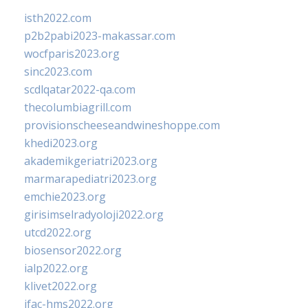
isth2022.com
p2b2pabi2023-makassar.com
wocfparis2023.org
sinc2023.com
scdlqatar2022-qa.com
thecolumbiagrill.com
provisionscheeseandwineshoppe.com
khedi2023.org
akademikgeriatri2023.org
marmarapediatri2023.org
emchie2023.org
girisimselradyoloji2022.org
utcd2022.org
biosensor2022.org
ialp2022.org
klivet2022.org
ifac-hms2022.org