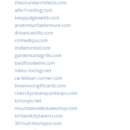
thesoundarchitects.com
allin1roofing.com
keepjudgewebb.com
anatomyofadventure.com
drivancastillo.com
cmmedspa.com
midletontkd.com
gardensandgrills.com
basilfoodwine.com
nikko-tochigi.net
caribbean-corner.com
bluemoongiftcards.com
rivercitysteampunkexpo.com
kchoops.net
mountainsideskateshop.com
kirtlandcitytavern.com
301nutritionspot.com