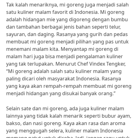
Tak kalah menariknya, mi goreng juga menjadi salah
satu kuliner malam favorit di Indonesia. Mi goreng
adalah hidangan mie yang digoreng dengan bumbu
dan tambahan berbagai jenis bahan seperti telur,
sayuran, dan daging. Rasanya yang gurih dan pedas
membuat mi goreng menjadi pilihan yang pas untuk
menemani malam kita. Menyantap mi goreng di
malam hari juga bisa menjadi pengalaman kuliner
yang tak terlupakan. Menurut Chef Vindex Tengker,
“Mi goreng adalah salah satu kuliner malam yang
paling dicari oleh masyarakat Indonesia. Rasanya
yang kaya akan rempah-rempah membuat mi goreng
menjadi hidangan yang disukai banyak orang.”
Selain sate dan mi goreng, ada juga kuliner malam
lainnya yang tidak kalah menarik seperti bubur ayam,
bakso, dan nasi goreng. Kaya akan rasa dan aroma
yang menggugah selera, kuliner malam Indonesia