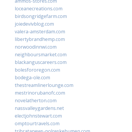
ammos-stores.com
loceanecreations.com
birdsongridgefarm.com
joiedevivblog.com
valera-amsterdam.com
libertybrandhemp.com
norwoodinnwi.com
neighboursmarket.com
blackanguscareers.com
bolesfororegon.com
bodega-ole.com
thestreamlinerlounge.com
mestrinorubanofc.com
novelatherton.com
nassvalleygardens.net
electjohnstewart.com
omptourtravels.com
tribratanews-polreskebumen.com