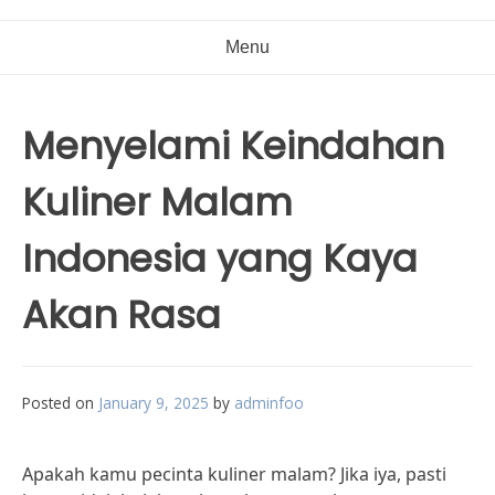
Menu
Menyelami Keindahan
Kuliner Malam
Indonesia yang Kaya
Akan Rasa
Posted on
January 9, 2025
by
adminfoo
Apakah kamu pecinta kuliner malam? Jika iya, pasti