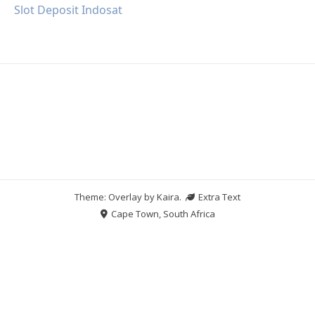
Slot Deposit Indosat
Theme: Overlay by
Kaira
.
Extra Text
Cape Town, South Africa