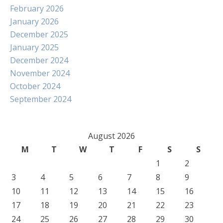
February 2026
January 2026
December 2025
January 2025
December 2024
November 2024
October 2024
September 2024
August 2026
M
T
W
T
F
S
S
1
2
3
4
5
6
7
8
9
10
11
12
13
14
15
16
17
18
19
20
21
22
23
24
25
26
27
28
29
30