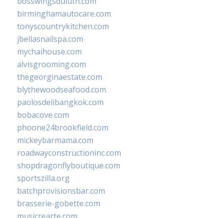
bosswingsduluth.com
birminghamautocare.com
tonyscountrykitchen.com
jbellasnailspa.com
mychaihouse.com
alvisgrooming.com
thegeorginaestate.com
blythewoodseafood.com
paolosdelibangkok.com
bobacove.com
phoone24brookfield.com
mickeybarmama.com
roadwayconstructioninc.com
shopdragonflyboutique.com
sportszilla.org
batchprovisionsbar.com
brasserie-gobette.com
musicrearte.com