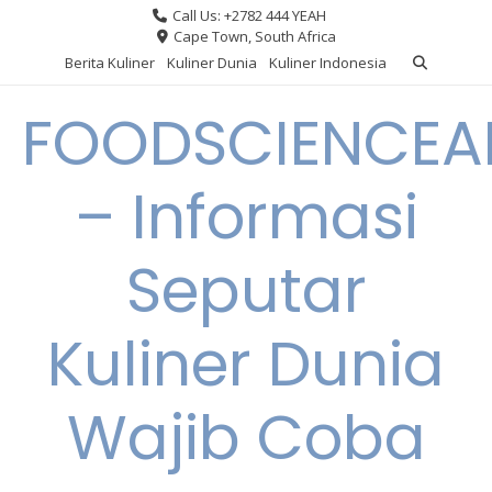
Skip
Call Us: +2782 444 YEAH
to
Cape Town, South Africa
content
Berita Kuliner
Kuliner Dunia
Kuliner Indonesia
FOODSCIENCE
– Informasi
Seputar
Kuliner Dunia
Wajib Coba