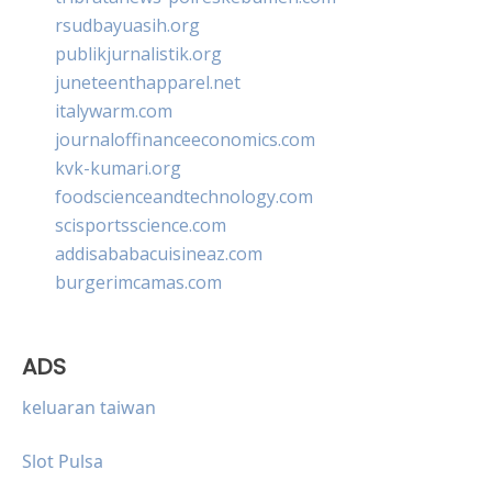
rsudbayuasih.org
publikjurnalistik.org
juneteenthapparel.net
italywarm.com
journaloffinanceeconomics.com
kvk-kumari.org
foodscienceandtechnology.com
scisportsscience.com
addisababacuisineaz.com
burgerimcamas.com
ADS
keluaran taiwan
Slot Pulsa