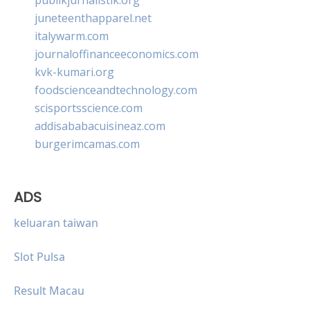
juneteenthapparel.net
italywarm.com
journaloffinanceeconomics.com
kvk-kumari.org
foodscienceandtechnology.com
scisportsscience.com
addisababacuisineaz.com
burgerimcamas.com
ADS
keluaran taiwan
Slot Pulsa
Result Macau