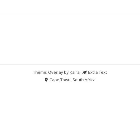
Theme: Overlay by
Kaira
.
Extra Text
Cape Town, South Africa