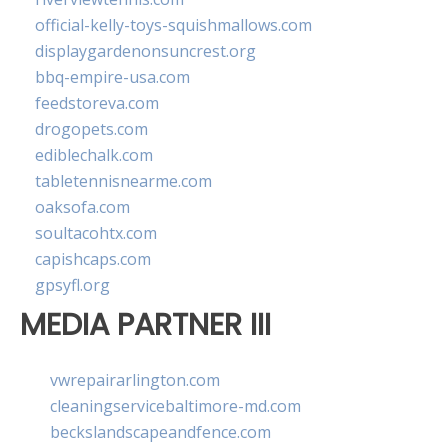
official-kelly-toys-squishmallows.com
displaygardenonsuncrest.org
bbq-empire-usa.com
feedstoreva.com
drogopets.com
ediblechalk.com
tabletennisnearme.com
oaksofa.com
soultacohtx.com
capishcaps.com
gpsyfl.org
MEDIA PARTNER III
vwrepairarlington.com
cleaningservicebaltimore-md.com
beckslandscapeandfence.com