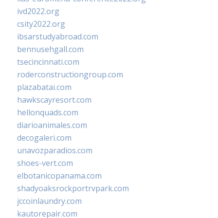
ivd2022.org
csity2022.org
ibsarstudyabroad.com
bennusehgall.com
tsecincinnati.com
roderconstructiongroup.com
plazabatai.com
hawkscayresort.com
hellonquads.com
diarioanimales.com
decogaleri.com
unavozparadios.com
shoes-vert.com
elbotanicopanama.com
shadyoaksrockportrvpark.com
jccoinlaundry.com
kautorepair.com