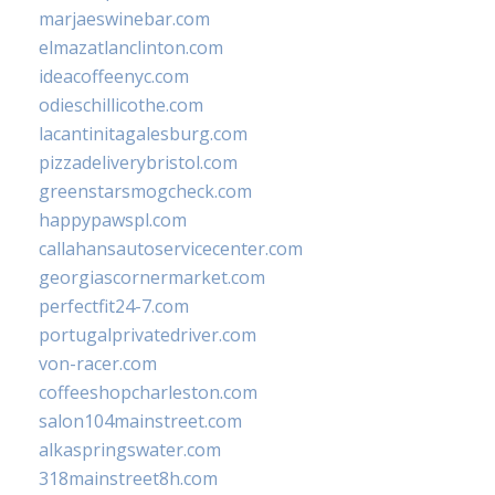
marjaeswinebar.com
elmazatlanclinton.com
ideacoffeenyc.com
odieschillicothe.com
lacantinitagalesburg.com
pizzadeliverybristol.com
greenstarsmogcheck.com
happypawspl.com
callahansautoservicecenter.com
georgiascornermarket.com
perfectfit24-7.com
portugalprivatedriver.com
von-racer.com
coffeeshopcharleston.com
salon104mainstreet.com
alkaspringswater.com
318mainstreet8h.com