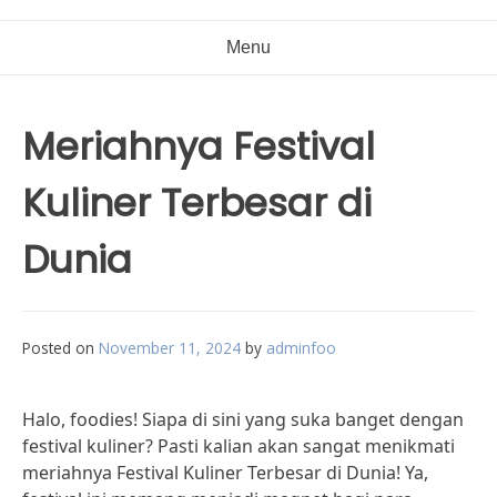
Menu
Meriahnya Festival
Kuliner Terbesar di
Dunia
Posted on
November 11, 2024
by
adminfoo
Halo, foodies! Siapa di sini yang suka banget dengan
festival kuliner? Pasti kalian akan sangat menikmati
meriahnya Festival Kuliner Terbesar di Dunia! Ya,