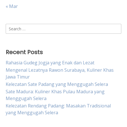
« Mar
Search
for:
Recent Posts
Rahasia Gudeg Jogja yang Enak dan Lezat
Mengenal Lezatnya Rawon Surabaya, Kuliner Khas
Jawa Timur
Kelezatan Sate Padang yang Menggugah Selera
Sate Madura: Kuliner Khas Pulau Madura yang
Menggugah Selera
Kelezatan Rendang Padang: Masakan Tradisional
yang Menggugah Selera