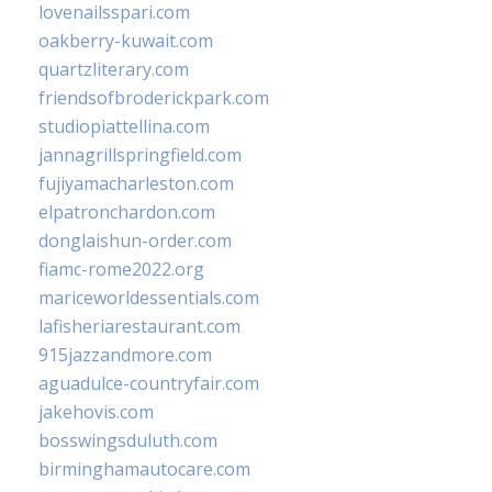
lovenailsspari.com
oakberry-kuwait.com
quartzliterary.com
friendsofbroderickpark.com
studiopiattellina.com
jannagrillspringfield.com
fujiyamacharleston.com
elpatronchardon.com
donglaishun-order.com
fiamc-rome2022.org
mariceworldessentials.com
lafisheriarestaurant.com
915jazzandmore.com
aguadulce-countryfair.com
jakehovis.com
bosswingsduluth.com
birminghamautocare.com