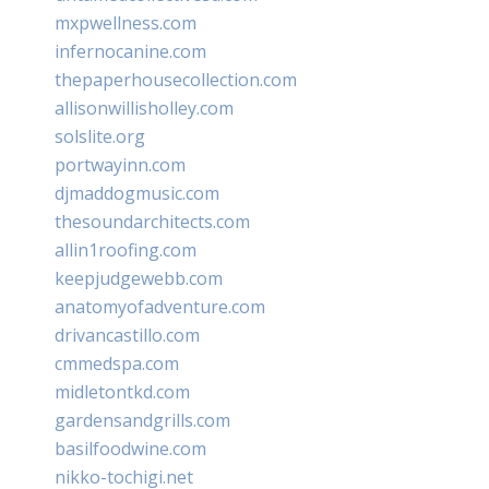
mxpwellness.com
infernocanine.com
thepaperhousecollection.com
allisonwillisholley.com
solslite.org
portwayinn.com
djmaddogmusic.com
thesoundarchitects.com
allin1roofing.com
keepjudgewebb.com
anatomyofadventure.com
drivancastillo.com
cmmedspa.com
midletontkd.com
gardensandgrills.com
basilfoodwine.com
nikko-tochigi.net