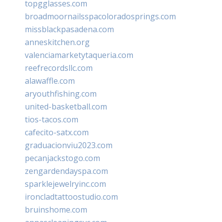
topgglasses.com
broadmoornailsspacoloradosprings.com
missblackpasadena.com
anneskitchen.org
valenciamarketytaqueria.com
reefrecordsllc.com
alawaffle.com
aryouthfishing.com
united-basketball.com
tios-tacos.com
cafecito-satx.com
graduacionviu2023.com
pecanjackstogo.com
zengardendayspa.com
sparklejewelryinc.com
ironcladtattoostudio.com
bruinshome.com