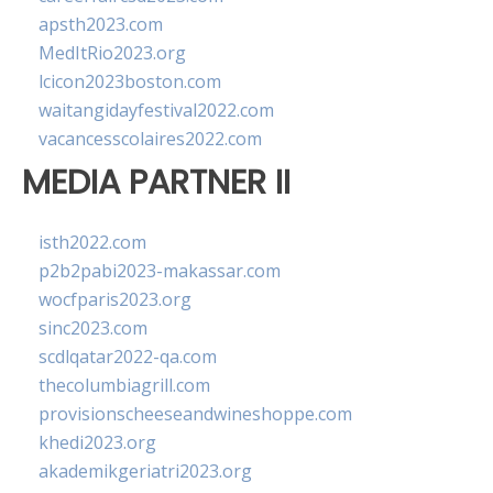
apsth2023.com
MedItRio2023.org
lcicon2023boston.com
waitangidayfestival2022.com
vacancesscolaires2022.com
MEDIA PARTNER II
isth2022.com
p2b2pabi2023-makassar.com
wocfparis2023.org
sinc2023.com
scdlqatar2022-qa.com
thecolumbiagrill.com
provisionscheeseandwineshoppe.com
khedi2023.org
akademikgeriatri2023.org