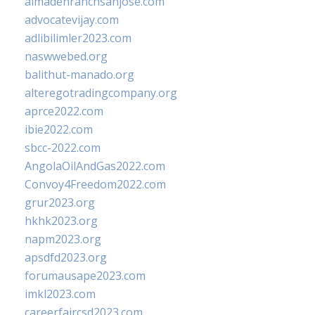
almadenranchsanjose.com
advocatevijay.com
adlibilimler2023.com
naswwebed.org
balithut-manado.org
alteregotradingcompany.org
aprce2022.com
ibie2022.com
sbcc-2022.com
AngolaOilAndGas2022.com
Convoy4Freedom2022.com
grur2023.org
hkhk2023.org
napm2023.org
apsdfd2023.org
forumausape2023.com
imkl2023.com
careerfaircsd2023.com