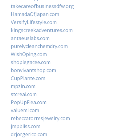
takecareofbusinessdfw.org
HamadaOfJapan.com
VersifyLifestyle.com
kingscreekadventures.com
antaeuslabs.com
purelycleanchemdry.com
WishOping.com
shoplegacee.com
bonvivantshop.com
CupPlante.com
mpzin.com
stcreal.com
PopUpFlea.com
valueml.com
rebeccatorresjewelry.com
jmpbliss.com
drjorgerico.com