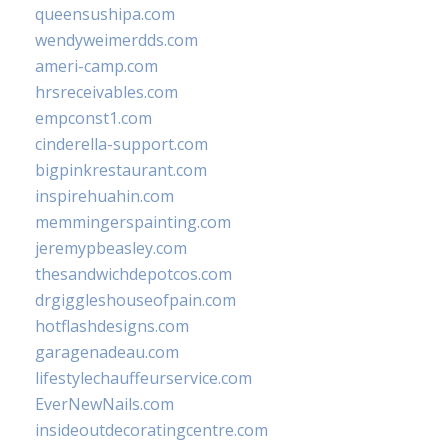
queensushipa.com
wendyweimerdds.com
ameri-camp.com
hrsreceivables.com
empconst1.com
cinderella-support.com
bigpinkrestaurant.com
inspirehuahin.com
memmingerspainting.com
jeremypbeasley.com
thesandwichdepotcos.com
drgiggleshouseofpain.com
hotflashdesigns.com
garagenadeau.com
lifestylechauffeurservice.com
EverNewNails.com
insideoutdecoratingcentre.com