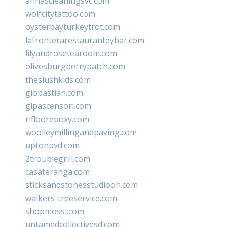
annascleaningsvc.com
wolfcitytattoo.com
oysterbayturkeytrot.com
lafronterarestauranteybar.com
lilyandrosetearoom.com
olivesburgberrypatch.com
theslushkids.com
giobastian.com
glpascensori.com
rifloorepoxy.com
woolleymillingandpaving.com
uptonpvd.com
2troublegrill.com
casateranga.com
sticksandstonesstudiooh.com
walkers-treeservice.com
shopmossi.com
untamedcollectivesd.com