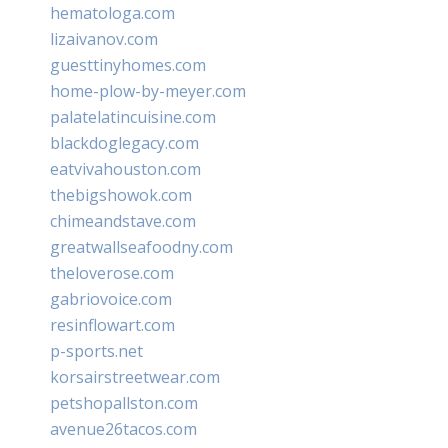
hematologa.com
lizaivanov.com
guesttinyhomes.com
home-plow-by-meyer.com
palatelatincuisine.com
blackdoglegacy.com
eatvivahouston.com
thebigshowok.com
chimeandstave.com
greatwallseafoodny.com
theloverose.com
gabriovoice.com
resinflowart.com
p-sports.net
korsairstreetwear.com
petshopallston.com
avenue26tacos.com