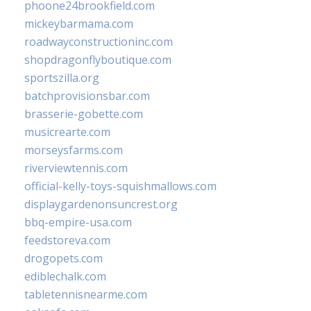
phoone24brookfield.com
mickeybarmama.com
roadwayconstructioninc.com
shopdragonflyboutique.com
sportszilla.org
batchprovisionsbar.com
brasserie-gobette.com
musicrearte.com
morseysfarms.com
riverviewtennis.com
official-kelly-toys-squishmallows.com
displaygardenonsuncrest.org
bbq-empire-usa.com
feedstoreva.com
drogopets.com
ediblechalk.com
tabletennisnearme.com