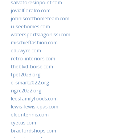
salvatoresinpoint.com
jovialfloralco.com
johnlscotthometeam.com
u-seehomes.com
watersportslagonissi.com
mischieffashion.com
eduwyre.com
retro-interiors.com
theblvd-boise.com
fpet2023.org
e-smart2022.org
ngrc2022.org
leesfamilyfoods.com
lewis-lewis-cpas.com
eleontennis.com
cyetus.com
bradfordshops.com