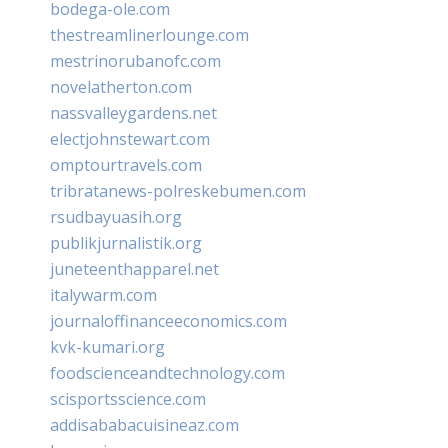
bodega-ole.com
thestreamlinerlounge.com
mestrinorubanofc.com
novelatherton.com
nassvalleygardens.net
electjohnstewart.com
omptourtravels.com
tribratanews-polreskebumen.com
rsudbayuasih.org
publikjurnalistik.org
juneteenthapparel.net
italywarm.com
journaloffinanceeconomics.com
kvk-kumari.org
foodscienceandtechnology.com
scisportsscience.com
addisababacuisineaz.com