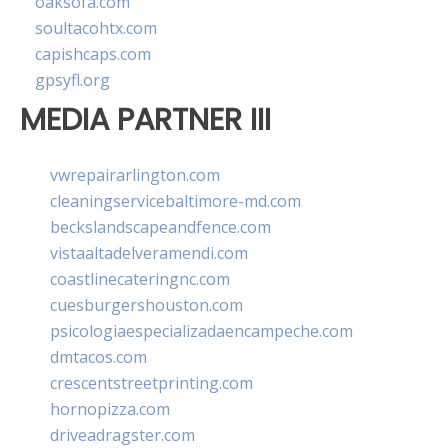
oaksofa.com
soultacohtx.com
capishcaps.com
gpsyfl.org
MEDIA PARTNER III
vwrepairarlington.com
cleaningservicebaltimore-md.com
beckslandscapeandfence.com
vistaaltadelveramendi.com
coastlinecateringnc.com
cuesburgershouston.com
psicologiaespecializadaencampeche.com
dmtacos.com
crescentstreetprinting.com
hornopizza.com
driveadragster.com