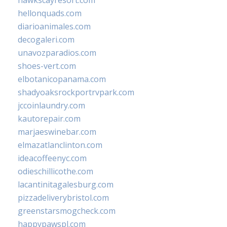
hawkscayresort.com
hellonquads.com
diarioanimales.com
decogaleri.com
unavozparadios.com
shoes-vert.com
elbotanicopanama.com
shadyoaksrockportrvpark.com
jccoinlaundry.com
kautorepair.com
marjaeswinebar.com
elmazatlanclinton.com
ideacoffeenyc.com
odieschillicothe.com
lacantinitagalesburg.com
pizzadeliverybristol.com
greenstarsmogcheck.com
happypawspl.com