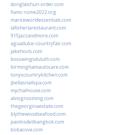
donglaishun-order.com
fiamc-rome2022.org
mariceworldessentials.com
lafisheriarestaurant.com
915jazzandmore.com
aguadulce-countryfair.com
jakehovis.com
bosswingsduluth.com
birminghamautocare.com
tonyscountrykitchen.com
jbellasnailspa.com
mychaihouse.com
alvisgrooming.com
thegeorginaestate.com
blythewoodseafood.com
paolosdelibangkok.com
bobacove.com