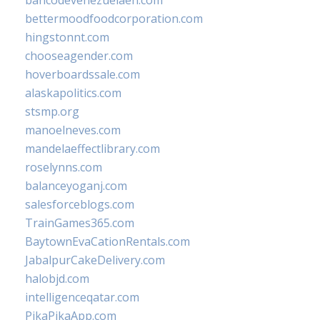
bancodevenezuelaen.com
bettermoodfoodcorporation.com
hingstonnt.com
chooseagender.com
hoverboardssale.com
alaskapolitics.com
stsmp.org
manoelneves.com
mandelaeffectlibrary.com
roselynns.com
balanceyoganj.com
salesforceblogs.com
TrainGames365.com
BaytownEvaCationRentals.com
JabalpurCakeDelivery.com
halobjd.com
intelligenceqatar.com
PikaPikaApp.com