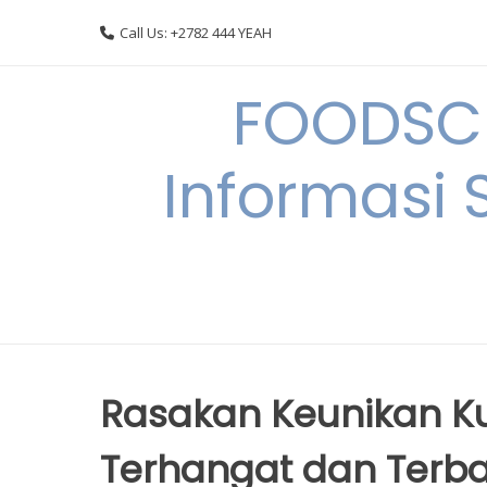
Skip
Call Us: +2782 444 YEAH
to
content
FOODSC
Informasi 
Rasakan Keunikan Kul
Terhangat dan Terb