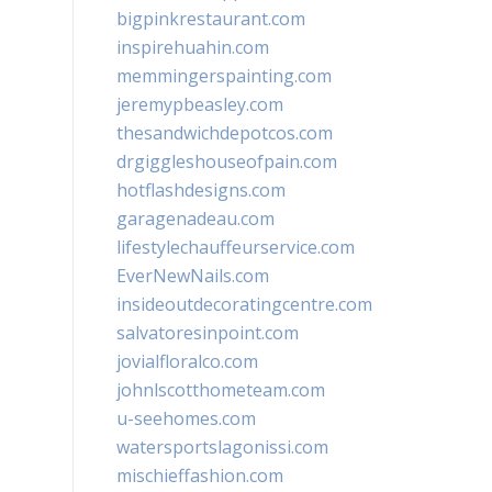
bigpinkrestaurant.com
inspirehuahin.com
memmingerspainting.com
jeremypbeasley.com
thesandwichdepotcos.com
drgiggleshouseofpain.com
hotflashdesigns.com
garagenadeau.com
lifestylechauffeurservice.com
EverNewNails.com
insideoutdecoratingcentre.com
salvatoresinpoint.com
jovialfloralco.com
johnlscotthometeam.com
u-seehomes.com
watersportslagonissi.com
mischieffashion.com