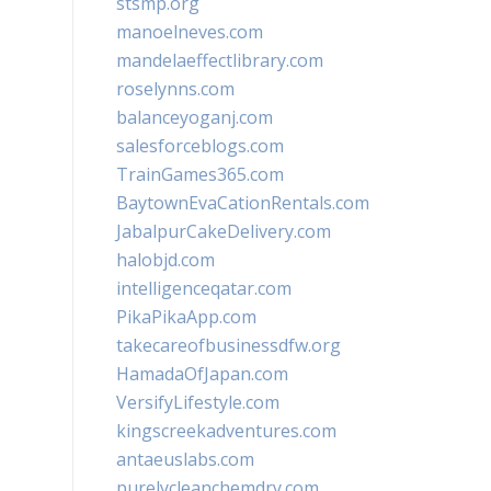
stsmp.org
manoelneves.com
mandelaeffectlibrary.com
roselynns.com
balanceyoganj.com
salesforceblogs.com
TrainGames365.com
BaytownEvaCationRentals.com
JabalpurCakeDelivery.com
halobjd.com
intelligenceqatar.com
PikaPikaApp.com
takecareofbusinessdfw.org
HamadaOfJapan.com
VersifyLifestyle.com
kingscreekadventures.com
antaeuslabs.com
purelycleanchemdry.com