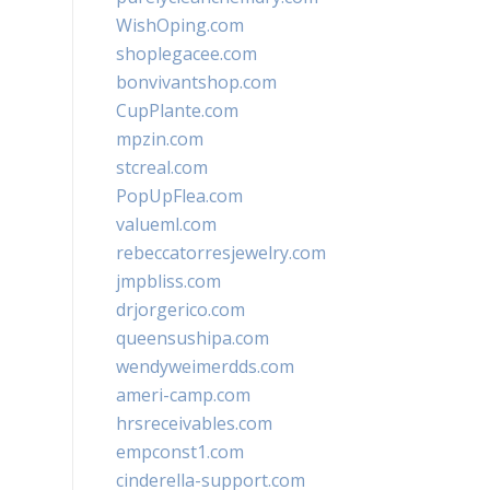
WishOping.com
shoplegacee.com
bonvivantshop.com
CupPlante.com
mpzin.com
stcreal.com
PopUpFlea.com
valueml.com
rebeccatorresjewelry.com
jmpbliss.com
drjorgerico.com
queensushipa.com
wendyweimerdds.com
ameri-camp.com
hrsreceivables.com
empconst1.com
cinderella-support.com