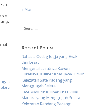
rkan
« Mar
able
cong.
Search
for:
mati!
Recent Posts
Rahasia Gudeg Jogja yang Enak
dan Lezat
Mengenal Lezatnya Rawon
Surabaya, Kuliner Khas Jawa Timur
Kelezatan Sate Padang yang
gugah
Menggugah Selera
Selera
Sate Madura: Kuliner Khas Pulau
Madura yang Menggugah Selera
Kelezatan Rendang Padang: