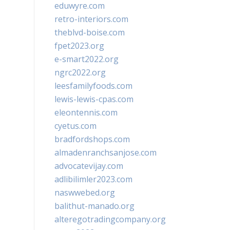
eduwyre.com
retro-interiors.com
theblvd-boise.com
fpet2023.org
e-smart2022.org
ngrc2022.org
leesfamilyfoods.com
lewis-lewis-cpas.com
eleontennis.com
cyetus.com
bradfordshops.com
almadenranchsanjose.com
advocatevijay.com
adlibilimler2023.com
naswwebed.org
balithut-manado.org
alteregotradingcompany.org