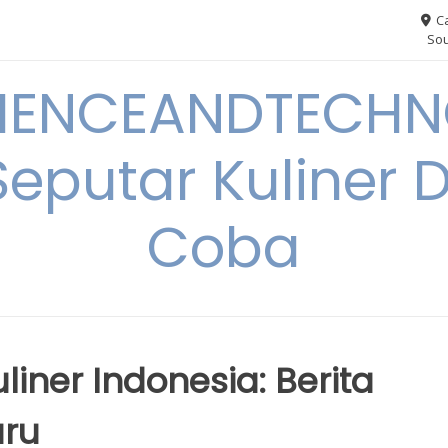
Ca
Sou
IENCEANDTECHN
Seputar Kuliner 
Coba
iner Indonesia: Berita
aru