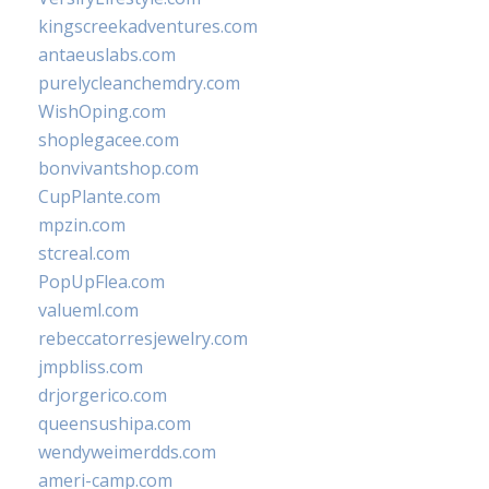
kingscreekadventures.com
antaeuslabs.com
purelycleanchemdry.com
WishOping.com
shoplegacee.com
bonvivantshop.com
CupPlante.com
mpzin.com
stcreal.com
PopUpFlea.com
valueml.com
rebeccatorresjewelry.com
jmpbliss.com
drjorgerico.com
queensushipa.com
wendyweimerdds.com
ameri-camp.com