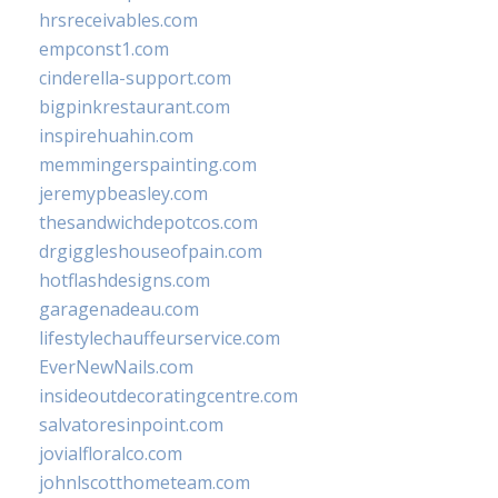
hrsreceivables.com
empconst1.com
cinderella-support.com
bigpinkrestaurant.com
inspirehuahin.com
memmingerspainting.com
jeremypbeasley.com
thesandwichdepotcos.com
drgiggleshouseofpain.com
hotflashdesigns.com
garagenadeau.com
lifestylechauffeurservice.com
EverNewNails.com
insideoutdecoratingcentre.com
salvatoresinpoint.com
jovialfloralco.com
johnlscotthometeam.com