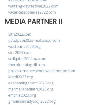
lcicon2023boston.com
waitangidayfestival2022.com
vacancesscolaires2022.com
MEDIA PARTNER II
isth2022.com
p2b2pabi2023-makassar.com
wocfparis2023.org
sinc2023.com
scdlqatar2022-qa.com
thecolumbiagrill.com
provisionscheeseandwineshoppe.com
khedi2023.org
akademikgeriatri2023.org
marmarapediatri2023.org
emchie2023.org
girisimselradyoloji2022.org