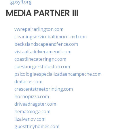
gpsyfl.org
MEDIA PARTNER III
vwrepairarlington.com
cleaningservicebaltimore-md.com
beckslandscapeandfence.com
vistaaltadelveramendi.com
coastlinecateringnc.com
cuesburgershouston.com
psicologiaespecializadaencampeche.com
dmtacos.com
crescentstreetprinting.com
hornopizza.com
driveadragster.com
hematologa.com
lizaivanov.com
guesttinyhomes.com