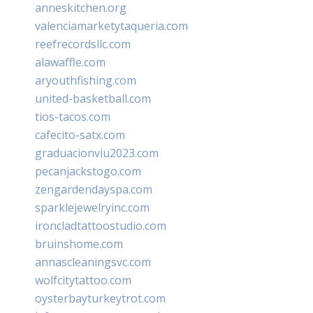
anneskitchen.org
valenciamarketytaqueria.com
reefrecordsllc.com
alawaffle.com
aryouthfishing.com
united-basketball.com
tios-tacos.com
cafecito-satx.com
graduacionviu2023.com
pecanjackstogo.com
zengardendayspa.com
sparklejewelryinc.com
ironcladtattoostudio.com
bruinshome.com
annascleaningsvc.com
wolfcitytattoo.com
oysterbayturkeytrot.com