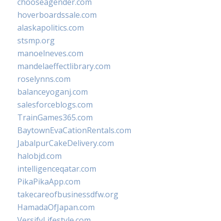
chooseagender.com
hoverboardssale.com
alaskapolitics.com
stsmp.org
manoelneves.com
mandelaeffectlibrary.com
roselynns.com
balanceyoganj.com
salesforceblogs.com
TrainGames365.com
BaytownEvaCationRentals.com
JabalpurCakeDelivery.com
halobjd.com
intelligenceqatar.com
PikaPikaApp.com
takecareofbusinessdfw.org
HamadaOfJapan.com
VersifyLifestyle.com