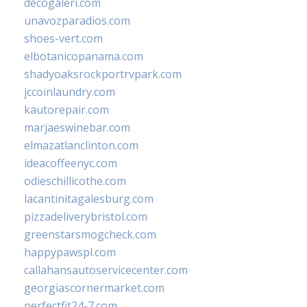
decogaleri.com
unavozparadios.com
shoes-vert.com
elbotanicopanama.com
shadyoaksrockportrvpark.com
jccoinlaundry.com
kautorepair.com
marjaeswinebar.com
elmazatlanclinton.com
ideacoffeenyc.com
odieschillicothe.com
lacantinitagalesburg.com
pizzadeliverybristol.com
greenstarsmogcheck.com
happypawspl.com
callahansautoservicecenter.com
georgiascornermarket.com
perfectfit24-7.com