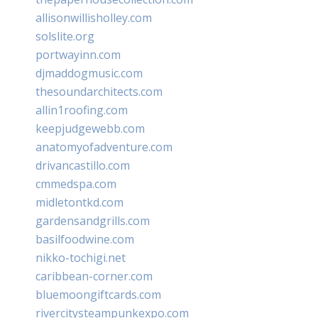
allisonwillisholley.com
solslite.org
portwayinn.com
djmaddogmusic.com
thesoundarchitects.com
allin1roofing.com
keepjudgewebb.com
anatomyofadventure.com
drivancastillo.com
cmmedspa.com
midletontkd.com
gardensandgrills.com
basilfoodwine.com
nikko-tochigi.net
caribbean-corner.com
bluemoongiftcards.com
rivercitysteampunkexpo.com