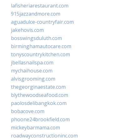
lafisheriarestaurant.com
915jazzandmore.com
aguadulce-countryfair.com
jakehovis.com
bosswingsduluth.com
birminghamautocare.com
tonyscountrykitchen.com
jbellasnailspa.com
mychaihouse.com
alvisgrooming.com
thegeorginaestate.com
blythewoodseafood.com
paolosdelibangkok.com
bobacove.com
phoone24brookfield.com
mickeybarmama.com
roadwayconstructioninc.com