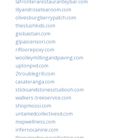
lafronterarestauranteybar.com
lilyandrosetearoom.com
olivesburgberrypatch.com
theslushkids.com
giobastian.com
glpascensori.com
rifloorepoxy.com
woolleymillingandpaving.com
uptonpvd.com
2troublegrill.com
casateranga.com
sticksandstonesstudiooh.com
walkers-treeservice.com
shopmossi.com
untamedcollectivesd.com
mxpwellness.com
infernocanine.com
thepaperhousecollection.com