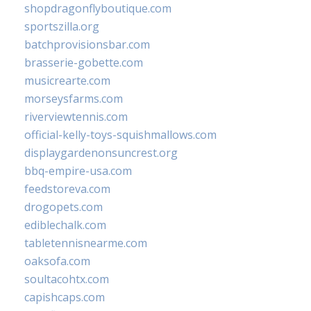
shopdragonflyboutique.com
sportszilla.org
batchprovisionsbar.com
brasserie-gobette.com
musicrearte.com
morseysfarms.com
riverviewtennis.com
official-kelly-toys-squishmallows.com
displaygardenonsuncrest.org
bbq-empire-usa.com
feedstoreva.com
drogopets.com
ediblechalk.com
tabletennisnearme.com
oaksofa.com
soultacohtx.com
capishcaps.com