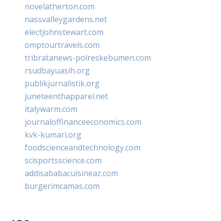
novelatherton.com
nassvalleygardens.net
electjohnstewart.com
omptourtravels.com
tribratanews-polreskebumen.com
rsudbayuasih.org
publikjurnalistik.org
juneteenthapparel.net
italywarm.com
journaloffinanceeconomics.com
kvk-kumari.org
foodscienceandtechnology.com
scisportsscience.com
addisababacuisineaz.com
burgerimcamas.com