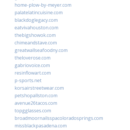
home-plow-by-meyer.com
palatelatincuisine.com
blackdoglegacy.com
eatvivahouston.com
thebigshowok.com
chimeandstave.com
greatwallseafoodny.com
theloverose.com
gabriovoice.com
resinflowart.com
p-sports.net
korsairstreetwear.com
petshopallston.com
avenue26tacos.com
topgglasses.com
broadmoornailsspacoloradosprings.com
missblackpasadena.com