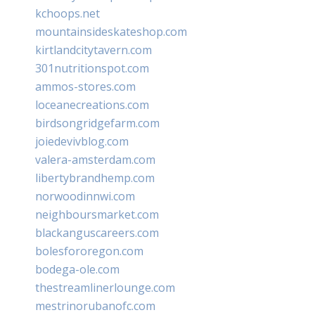
kchoops.net
mountainsideskateshop.com
kirtlandcitytavern.com
301nutritionspot.com
ammos-stores.com
loceanecreations.com
birdsongridgefarm.com
joiedevivblog.com
valera-amsterdam.com
libertybrandhemp.com
norwoodinnwi.com
neighboursmarket.com
blackanguscareers.com
bolesfororegon.com
bodega-ole.com
thestreamlinerlounge.com
mestrinorubanofc.com