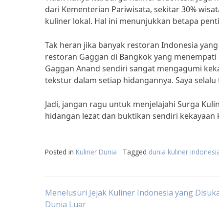
dari Kementerian Pariwisata, sekitar 30% wi
kuliner lokal. Hal ini menunjukkan betapa pent
Tak heran jika banyak restoran Indonesia yan
restoran Gaggan di Bangkok yang menempati pe
Gaggan Anand sendiri sangat mengagumi kekay
tekstur dalam setiap hidangannya. Saya selalu
Jadi, jangan ragu untuk menjelajahi Surga Kul
hidangan lezat dan buktikan sendiri kekayaan 
Posted in
Kuliner Dunia
Tagged
dunia kuliner indonesi
Post
Menelusuri Jejak Kuliner Indonesia yang Disuka
Dunia Luar