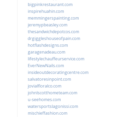
bigpinkrestaurant.com
inspirehuahin.com
memmingerspainting.com
jeremypbeasley.com
thesandwichdepotcos.com
drgiggleshouseofpain.com
hotflashdesigns.com
garagenadeau.com
lifestylechauffeurservice.com
EverNewNails.com
insideoutdecoratingcentre.com
salvatoresinpoint.com
jovialfloralco.com
johnlscotthometeam.com
u-seehomes.com
watersportslagonissi.com
mischieffashion.com