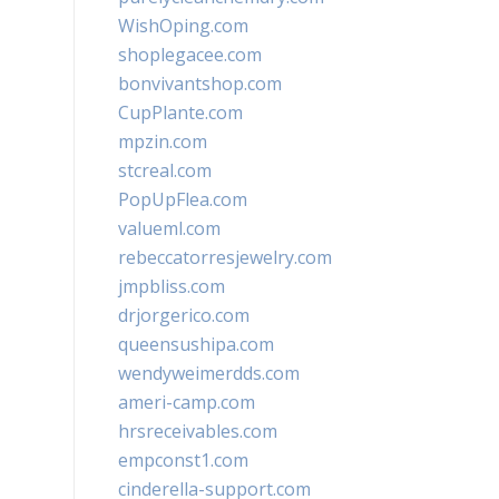
WishOping.com
shoplegacee.com
bonvivantshop.com
CupPlante.com
mpzin.com
stcreal.com
PopUpFlea.com
valueml.com
rebeccatorresjewelry.com
jmpbliss.com
drjorgerico.com
queensushipa.com
wendyweimerdds.com
ameri-camp.com
hrsreceivables.com
empconst1.com
cinderella-support.com