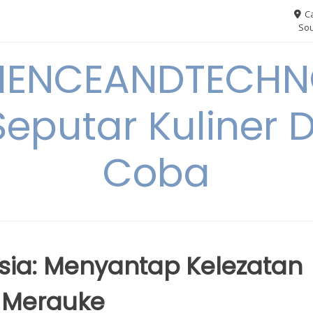
Ca
Sou
IENCEANDTECHN
Seputar Kuliner 
Coba
esia: Menyantap Kelezatan
 Merauke