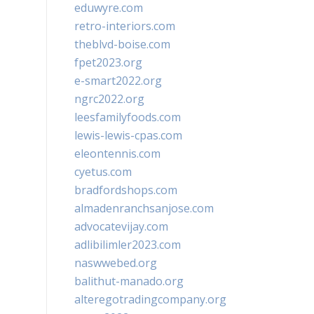
eduwyre.com
retro-interiors.com
theblvd-boise.com
fpet2023.org
e-smart2022.org
ngrc2022.org
leesfamilyfoods.com
lewis-lewis-cpas.com
eleontennis.com
cyetus.com
bradfordshops.com
almadenranchsanjose.com
advocatevijay.com
adlibilimler2023.com
naswwebed.org
balithut-manado.org
alteregotradingcompany.org