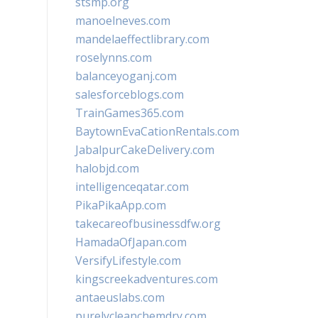
stsmp.org
manoelneves.com
mandelaeffectlibrary.com
roselynns.com
balanceyoganj.com
salesforceblogs.com
TrainGames365.com
BaytownEvaCationRentals.com
JabalpurCakeDelivery.com
halobjd.com
intelligenceqatar.com
PikaPikaApp.com
takecareofbusinessdfw.org
HamadaOfJapan.com
VersifyLifestyle.com
kingscreekadventures.com
antaeuslabs.com
purelycleanchemdry.com