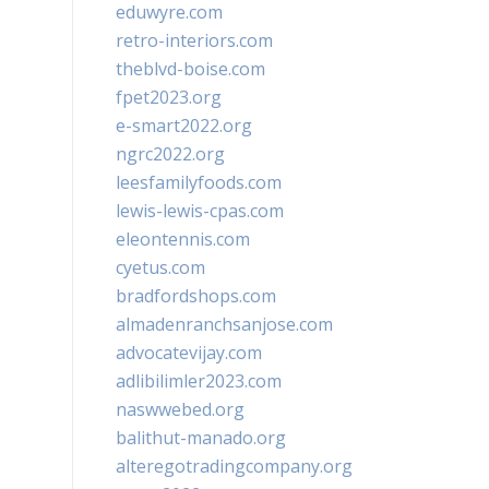
eduwyre.com
retro-interiors.com
theblvd-boise.com
fpet2023.org
e-smart2022.org
ngrc2022.org
leesfamilyfoods.com
lewis-lewis-cpas.com
eleontennis.com
cyetus.com
bradfordshops.com
almadenranchsanjose.com
advocatevijay.com
adlibilimler2023.com
naswwebed.org
balithut-manado.org
alteregotradingcompany.org