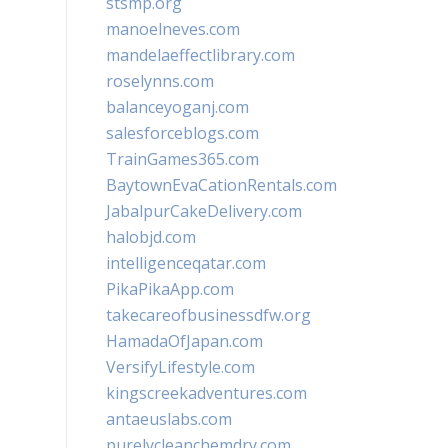
stsmp.org
manoelneves.com
mandelaeffectlibrary.com
roselynns.com
balanceyoganj.com
salesforceblogs.com
TrainGames365.com
BaytownEvaCationRentals.com
JabalpurCakeDelivery.com
halobjd.com
intelligenceqatar.com
PikaPikaApp.com
takecareofbusinessdfw.org
HamadaOfJapan.com
VersifyLifestyle.com
kingscreekadventures.com
antaeuslabs.com
purelycleanchemdry.com