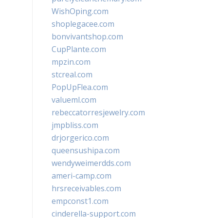
WishOping.com
shoplegacee.com
bonvivantshop.com
CupPlante.com
mpzin.com
stcreal.com
PopUpFlea.com
valueml.com
rebeccatorresjewelry.com
jmpbliss.com
drjorgerico.com
queensushipa.com
wendyweimerdds.com
ameri-camp.com
hrsreceivables.com
empconst1.com
cinderella-support.com