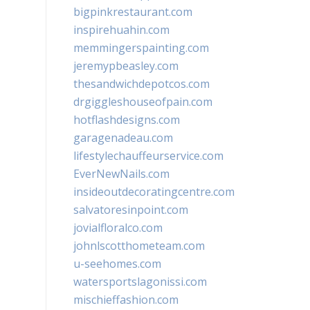
bigpinkrestaurant.com
inspirehuahin.com
memmingerspainting.com
jeremypbeasley.com
thesandwichdepotcos.com
drgiggleshouseofpain.com
hotflashdesigns.com
garagenadeau.com
lifestylechauffeurservice.com
EverNewNails.com
insideoutdecoratingcentre.com
salvatoresinpoint.com
jovialfloralco.com
johnlscotthometeam.com
u-seehomes.com
watersportslagonissi.com
mischieffashion.com