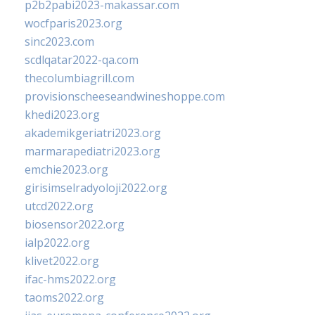
p2b2pabi2023-makassar.com
wocfparis2023.org
sinc2023.com
scdlqatar2022-qa.com
thecolumbiagrill.com
provisionscheeseandwineshoppe.com
khedi2023.org
akademikgeriatri2023.org
marmarapediatri2023.org
emchie2023.org
girisimselradyoloji2022.org
utcd2022.org
biosensor2022.org
ialp2022.org
klivet2022.org
ifac-hms2022.org
taoms2022.org