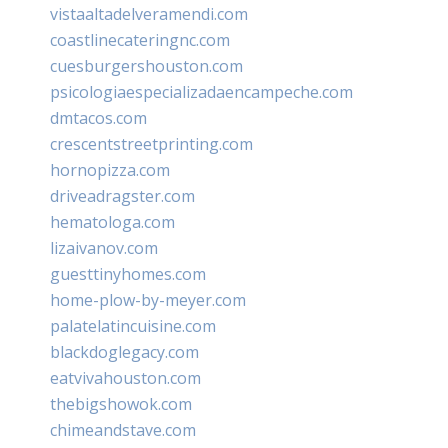
vistaaltadelveramendi.com
coastlinecateringnc.com
cuesburgershouston.com
psicologiaespecializadaencampeche.com
dmtacos.com
crescentstreetprinting.com
hornopizza.com
driveadragster.com
hematologa.com
lizaivanov.com
guesttinyhomes.com
home-plow-by-meyer.com
palatelatincuisine.com
blackdoglegacy.com
eatvivahouston.com
thebigshowok.com
chimeandstave.com