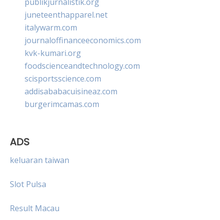
publikjurnalistik.org
juneteenthapparel.net
italywarm.com
journaloffinanceeconomics.com
kvk-kumari.org
foodscienceandtechnology.com
scisportsscience.com
addisababacuisineaz.com
burgerimcamas.com
ADS
keluaran taiwan
Slot Pulsa
Result Macau