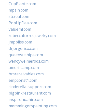
CupPlante.com
mpzin.com
stcreal.com
PopUpFlea.com
valueml.com
rebeccatorresjewelry.com
jmpbliss.com
drjorgerico.com
queensushipa.com
wendyweimerdds.com
ameri-camp.com
hrsreceivables.com
empconst1.com
cinderella-support.com
bigpinkrestaurant.com
inspirehuahin.com
memmingerspainting.com