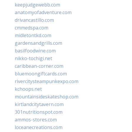
keepjudgewebb.com
anatomyofadventure.com
drivancastillo.com
cmmedspa.com
midletontkd.com
gardensandgrills.com
basilfoodwine.com
nikko-tochigi.net
caribbean-corner.com
bluemoongiftcards.com
rivercitysteampunkexpo.com
kchoops.net
mountainsideskateshop.com
kirtlandcitytavern.com
301nutritionspot.com
ammos-stores.com
loceanecreations.com