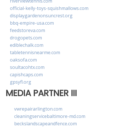
riverviewtennis.com
official-kelly-toys-squishmallows.com
displaygardenonsuncrest.org
bbq-empire-usa.com
feedstoreva.com
drogopets.com
ediblechalk.com
tabletennisnearme.com
oaksofa.com
soultacohtx.com
capishcaps.com
gpsyfl.org
MEDIA PARTNER III
vwrepairarlington.com
cleaningservicebaltimore-md.com
beckslandscapeandfence.com