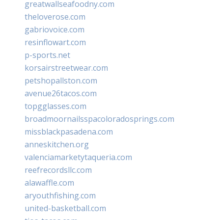
greatwallseafoodny.com
theloverose.com
gabriovoice.com
resinflowart.com
p-sports.net
korsairstreetwear.com
petshopallston.com
avenue26tacos.com
topgglasses.com
broadmoornailsspacoloradosprings.com
missblackpasadena.com
anneskitchen.org
valenciamarketytaqueria.com
reefrecordsllc.com
alawaffle.com
aryouthfishing.com
united-basketball.com