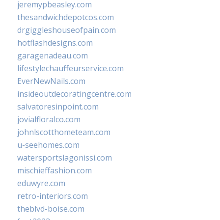
jeremypbeasley.com
thesandwichdepotcos.com
drgiggleshouseofpain.com
hotflashdesigns.com
garagenadeau.com
lifestylechauffeurservice.com
EverNewNails.com
insideoutdecoratingcentre.com
salvatoresinpoint.com
jovialfloralco.com
johnlscotthometeam.com
u-seehomes.com
watersportslagonissi.com
mischieffashion.com
eduwyre.com
retro-interiors.com
theblvd-boise.com