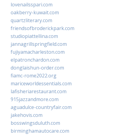
lovenailsspari.com
oakberry-kuwait.com
quartzliterary.com
friendsofbroderickpark.com
studiopiattellina.com
jannagrillspringfield.com
fujiyamacharleston.com
elpatronchardon.com
donglaishun-order.com
fiamc-rome2022.org
mariceworldessentials.com
lafisheriarestaurant.com
915jazzandmore.com
aguadulce-countryfair.com
jakehovis.com
bosswingsduluth.com
birminghamautocare.com