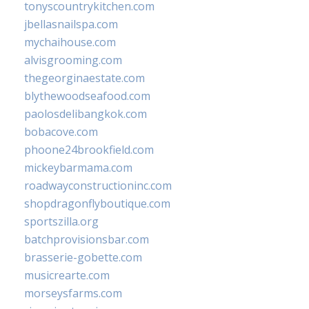
tonyscountrykitchen.com
jbellasnailspa.com
mychaihouse.com
alvisgrooming.com
thegeorginaestate.com
blythewoodseafood.com
paolosdelibangkok.com
bobacove.com
phoone24brookfield.com
mickeybarmama.com
roadwayconstructioninc.com
shopdragonflyboutique.com
sportszilla.org
batchprovisionsbar.com
brasserie-gobette.com
musicrearte.com
morseysfarms.com