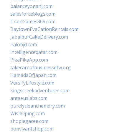
balanceyoganj.com
salesforceblogs.com
TrainGames365.com
BaytownEvaCationRentals.com
JabalpurCakeDelivery.com
halobjd.com
intelligenceqatar.com
PikaPikaApp.com
takecareofbusinessdfw.org
HamadaOfJapan.com
VersifyLifestyle.com
kingscreekadventures.com
antaeuslabs.com
purelycleanchemdry.com
WishOping.com
shoplegacee.com
bonvivantshop.com