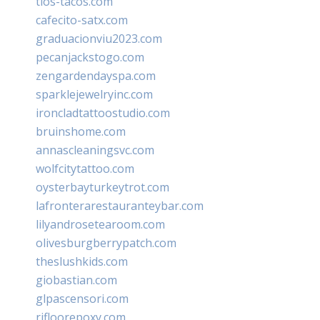
tios-tacos.com
cafecito-satx.com
graduacionviu2023.com
pecanjackstogo.com
zengardendayspa.com
sparklejewelryinc.com
ironcladtattoostudio.com
bruinshome.com
annascleaningsvc.com
wolfcitytattoo.com
oysterbayturkeytrot.com
lafronterarestauranteybar.com
lilyandrosetearoom.com
olivesburgberrypatch.com
theslushkids.com
giobastian.com
glpascensori.com
rifloorepoxy.com