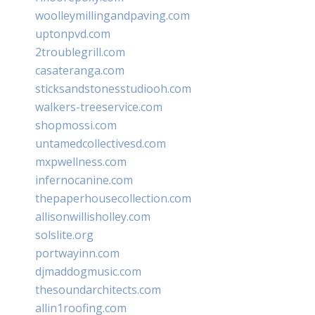
woolleymillingandpaving.com
uptonpvd.com
2troublegrill.com
casateranga.com
sticksandstonesstudiooh.com
walkers-treeservice.com
shopmossi.com
untamedcollectivesd.com
mxpwellness.com
infernocanine.com
thepaperhousecollection.com
allisonwillisholley.com
solslite.org
portwayinn.com
djmaddogmusic.com
thesoundarchitects.com
allin1roofing.com