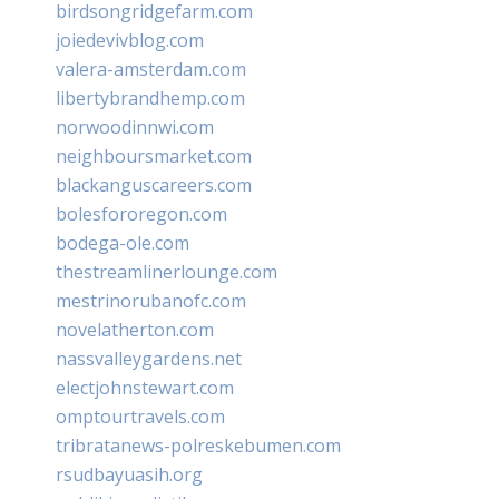
birdsongridgefarm.com
joiedevivblog.com
valera-amsterdam.com
libertybrandhemp.com
norwoodinnwi.com
neighboursmarket.com
blackanguscareers.com
bolesfororegon.com
bodega-ole.com
thestreamlinerlounge.com
mestrinorubanofc.com
novelatherton.com
nassvalleygardens.net
electjohnstewart.com
omptourtravels.com
tribratanews-polreskebumen.com
rsudbayuasih.org