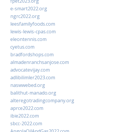
fpet2023.org
e-smart2022.org
ngrc2022.org
leesfamilyfoods.com
lewis-lewis-cpas.com
eleontennis.com
cyetus.com
bradfordshops.com
almadenranchsanjose.com
advocatevijay.com
adlibilimler2023.com
naswwebed.org
balithut-manado.org
alteregotradingcompany.org
aprce2022.com
ibie2022.com
sbcc-2022.com
AngolaOilAndGas2022.com