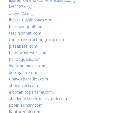
iias-euromena-conference2022.org
ivd2022.org
csity2022.org
ibsarstudyabroad.com
bennusehgall.com
tsecincinnati.com
roderconstructiongroup.com
plazabatai.com
hawkscayresort.com
hellonquads.com
diarioanimales.com
decogaleri.com
unavozparadios.com
shoes-vert.com
elbotanicopanama.com
shadyoaksrockportrvpark.com
jccoinlaundry.com
kautorepair.com