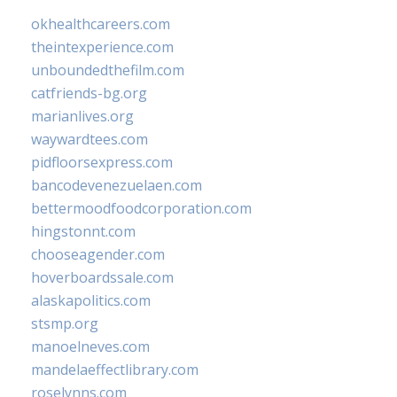
okhealthcareers.com
theintexperience.com
unboundedthefilm.com
catfriends-bg.org
marianlives.org
waywardtees.com
pidfloorsexpress.com
bancodevenezuelaen.com
bettermoodfoodcorporation.com
hingstonnt.com
chooseagender.com
hoverboardssale.com
alaskapolitics.com
stsmp.org
manoelneves.com
mandelaeffectlibrary.com
roselynns.com