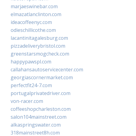
marjaeswinebar.com
elmazatlanclinton.com
ideacoffeenyc.com
odieschillicothe.com
lacantinitagalesburg.com
pizzadeliverybristol.com
greenstarsmogcheck.com
happypawspl.com
callahansautoservicecenter.com
georgiascornermarket.com
perfectfit24-7.com
portugalprivatedriver.com
von-racer.com
coffeeshopcharleston.com
salon104mainstreet.com
alkaspringswater.com
318mainstreet8h.com