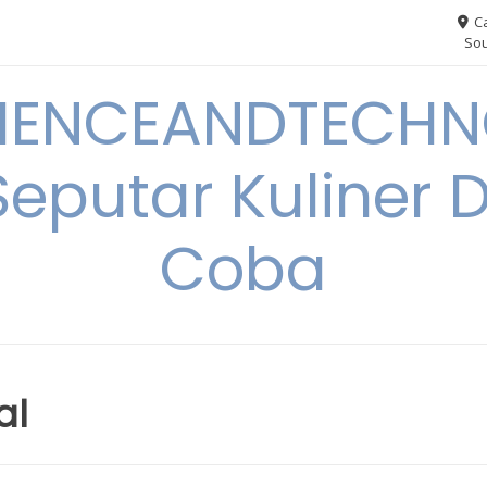
Ca
Sou
IENCEANDTECHN
Seputar Kuliner 
Coba
al