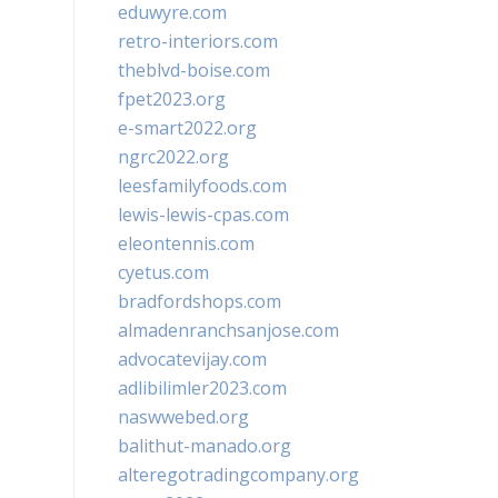
eduwyre.com
retro-interiors.com
theblvd-boise.com
fpet2023.org
e-smart2022.org
ngrc2022.org
leesfamilyfoods.com
lewis-lewis-cpas.com
eleontennis.com
cyetus.com
bradfordshops.com
almadenranchsanjose.com
advocatevijay.com
adlibilimler2023.com
naswwebed.org
balithut-manado.org
alteregotradingcompany.org