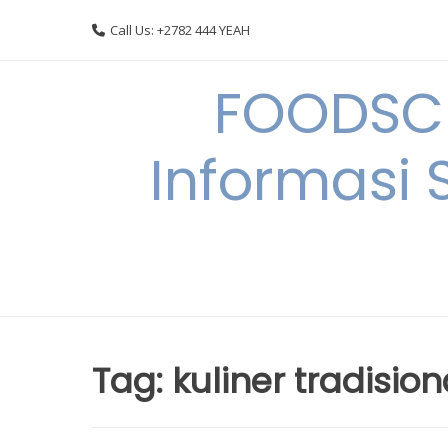
Skip
Call Us: +2782 444 YEAH
to
content
FOODSC
Informasi 
Tag:
kuliner tradision