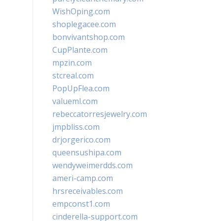
WishOping.com
shoplegacee.com
bonvivantshop.com
CupPlante.com
mpzin.com
stcreal.com
PopUpFlea.com
valueml.com
rebeccatorresjewelry.com
jmpbliss.com
drjorgerico.com
queensushipa.com
wendyweimerdds.com
ameri-camp.com
hrsreceivables.com
empconst1.com
cinderella-support.com