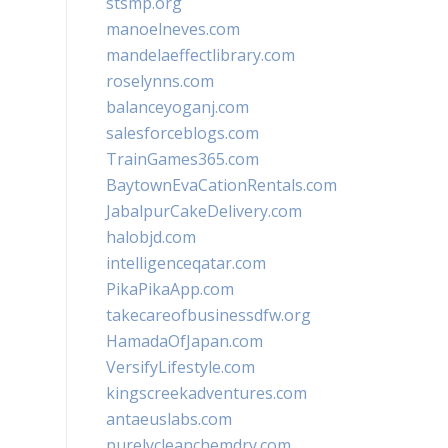
stsmp.org
manoelneves.com
mandelaeffectlibrary.com
roselynns.com
balanceyoganj.com
salesforceblogs.com
TrainGames365.com
BaytownEvaCationRentals.com
JabalpurCakeDelivery.com
halobjd.com
intelligenceqatar.com
PikaPikaApp.com
takecareofbusinessdfw.org
HamadaOfJapan.com
VersifyLifestyle.com
kingscreekadventures.com
antaeuslabs.com
purelycleanchemdry.com