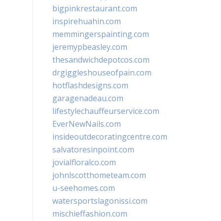
bigpinkrestaurant.com
inspirehuahin.com
memmingerspainting.com
jeremypbeasley.com
thesandwichdepotcos.com
drgiggleshouseofpain.com
hotflashdesigns.com
garagenadeau.com
lifestylechauffeurservice.com
EverNewNails.com
insideoutdecoratingcentre.com
salvatoresinpoint.com
jovialfloralco.com
johnlscotthometeam.com
u-seehomes.com
watersportslagonissi.com
mischieffashion.com