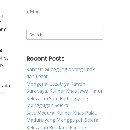
« Mar
a.
n
ang
Search
for:
l
udeg
Recent Posts
nya
Rahasia Gudeg Jogja yang Enak
dan Lezat
Mengenal Lezatnya Rawon
k ada
Surabaya, Kuliner Khas Jawa Timur
asa
Kelezatan Sate Padang yang
Menggugah Selera
Sate Madura: Kuliner Khas Pulau
Madura yang Menggugah Selera
Kelezatan Rendang Padang: