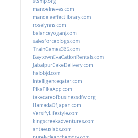
stsmp.org
manoelneves.com
mandelaeffectlibrary.com
roselynns.com
balanceyoganj.com
salesforceblogs.com
TrainGames365.com
BaytownEvaCationRentals.com
JabalpurCakeDelivery.com
halobjd.com
intelligenceqatar.com
PikaPikaApp.com
takecareofbusinessdfw.org
HamadaOfJapan.com
VersifyLifestyle.com
kingscreekadventures.com
antaeuslabs.com
purelycleanchemdry.com