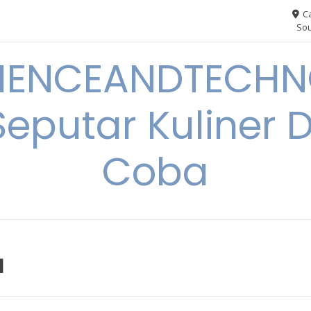
Ca
Sou
IENCEANDTECHN
Seputar Kuliner 
Coba
a