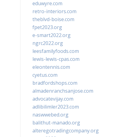
eduwyre.com
retro-interiors.com
theblvd-boise.com
fpet2023.org
e-smart2022.org
ngrc2022.org
leesfamilyfoods.com
lewis-lewis-cpas.com
eleontennis.com
cyetus.com
bradfordshops.com
almadenranchsanjose.com
advocatevijay.com
adlibilimler2023.com
naswwebed.org
balithut-manado.org
alteregotradingcompany.org