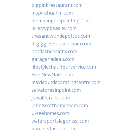
bigpinkrestaurant.com
inspirehuahin.com
memmingerspainting.com
jeremypbeasley.com
thesandwichdepotcos.com
drgiggleshouseofpain.com
hotflashdesigns.com
garagenadeau.com
lifestylechauffeurservice.com
EverNewNails.com
insideoutdecoratingcentre.com
salvatoresinpoint.com
jovialfloralco.com
johnlscotthometeam.com
u-seehomes.com
watersportslagonissi.com
mischieffashion.com