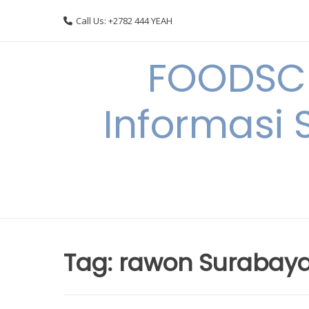
Skip
Call Us: +2782 444 YEAH
to
content
FOODSC
Informasi 
Tag:
rawon Surabay