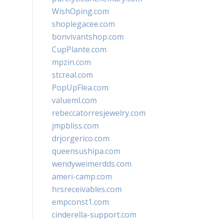
WishOping.com
shoplegacee.com
bonvivantshop.com
CupPlante.com
mpzin.com
stcreal.com
PopUpFlea.com
valueml.com
rebeccatorresjewelry.com
jmpbliss.com
drjorgerico.com
queensushipa.com
wendyweimerdds.com
ameri-camp.com
hrsreceivables.com
empconst1.com
cinderella-support.com