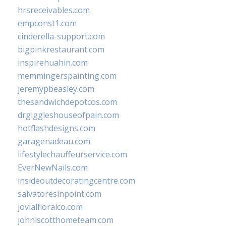
hrsreceivables.com
empconst1.com
cinderella-support.com
bigpinkrestaurant.com
inspirehuahin.com
memmingerspainting.com
jeremypbeasley.com
thesandwichdepotcos.com
drgiggleshouseofpain.com
hotflashdesigns.com
garagenadeau.com
lifestylechauffeurservice.com
EverNewNails.com
insideoutdecoratingcentre.com
salvatoresinpoint.com
jovialfloralco.com
johnlscotthometeam.com