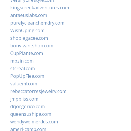
VersifyLifestyle.com
kingscreekadventures.com
antaeuslabs.com
purelycleanchemdry.com
WishOping.com
shoplegacee.com
bonvivantshop.com
CupPlante.com
mpzin.com
stcreal.com
PopUpFlea.com
valueml.com
rebeccatorresjewelry.com
jmpbliss.com
drjorgerico.com
queensushipa.com
wendyweimerdds.com
ameri-camp.com