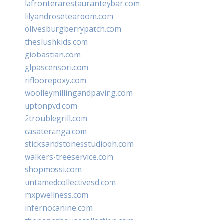
lafronterarestauranteybar.com
lilyandrosetearoom.com
olivesburgberrypatch.com
theslushkids.com
giobastian.com
glpascensori.com
rifloorepoxy.com
woolleymillingandpaving.com
uptonpvd.com
2troublegrill.com
casateranga.com
sticksandstonesstudiooh.com
walkers-treeservice.com
shopmossi.com
untamedcollectivesd.com
mxpwellness.com
infernocanine.com