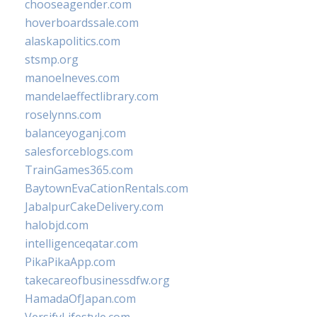
chooseagender.com
hoverboardssale.com
alaskapolitics.com
stsmp.org
manoelneves.com
mandelaeffectlibrary.com
roselynns.com
balanceyoganj.com
salesforceblogs.com
TrainGames365.com
BaytownEvaCationRentals.com
JabalpurCakeDelivery.com
halobjd.com
intelligenceqatar.com
PikaPikaApp.com
takecareofbusinessdfw.org
HamadaOfJapan.com