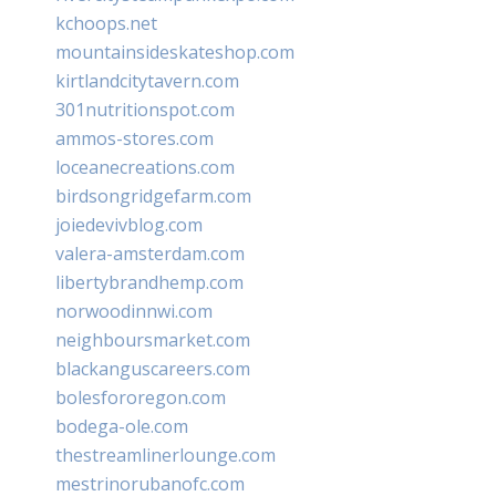
kchoops.net
mountainsideskateshop.com
kirtlandcitytavern.com
301nutritionspot.com
ammos-stores.com
loceanecreations.com
birdsongridgefarm.com
joiedevivblog.com
valera-amsterdam.com
libertybrandhemp.com
norwoodinnwi.com
neighboursmarket.com
blackanguscareers.com
bolesfororegon.com
bodega-ole.com
thestreamlinerlounge.com
mestrinorubanofc.com