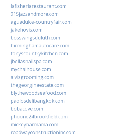
lafisheriarestaurant.com
915jazzandmore.com
aguadulce-countryfair.com
jakehovis.com
bosswingsduluth.com
birminghamautocare.com
tonyscountrykitchen.com
jbellasnailspa.com
mychaihouse.com
alvisgrooming.com
thegeorginaestate.com
blythewoodseafood.com
paolosdelibangkok.com
bobacove.com
phoone24brookfield.com
mickeybarmama.com
roadwayconstructioninc.com