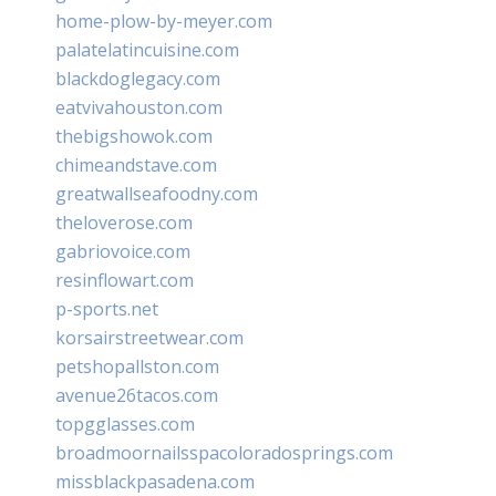
home-plow-by-meyer.com
palatelatincuisine.com
blackdoglegacy.com
eatvivahouston.com
thebigshowok.com
chimeandstave.com
greatwallseafoodny.com
theloverose.com
gabriovoice.com
resinflowart.com
p-sports.net
korsairstreetwear.com
petshopallston.com
avenue26tacos.com
topgglasses.com
broadmoornailsspacoloradosprings.com
missblackpasadena.com