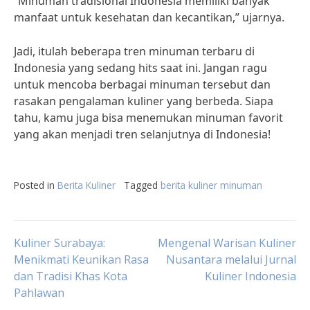
“Minuman tradisional Indonesia memiliki banyak
manfaat untuk kesehatan dan kecantikan,” ujarnya.
Jadi, itulah beberapa tren minuman terbaru di
Indonesia yang sedang hits saat ini. Jangan ragu
untuk mencoba berbagai minuman tersebut dan
rasakan pengalaman kuliner yang berbeda. Siapa
tahu, kamu juga bisa menemukan minuman favorit
yang akan menjadi tren selanjutnya di Indonesia!
Posted in
Berita Kuliner
Tagged
berita kuliner minuman
Post
Kuliner Surabaya:
Mengenal Warisan Kuliner
Menikmati Keunikan Rasa
Nusantara melalui Jurnal
dan Tradisi Khas Kota
Kuliner Indonesia
navigation
Pahlawan