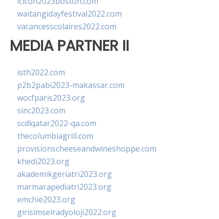
lcicon2023boston.com
waitangidayfestival2022.com
vacancesscolaires2022.com
MEDIA PARTNER II
isth2022.com
p2b2pabi2023-makassar.com
wocfparis2023.org
sinc2023.com
scdlqatar2022-qa.com
thecolumbiagrill.com
provisionscheeseandwineshoppe.com
khedi2023.org
akademikgeriatri2023.org
marmarapediatri2023.org
emchie2023.org
girisimselradyoloji2022.org