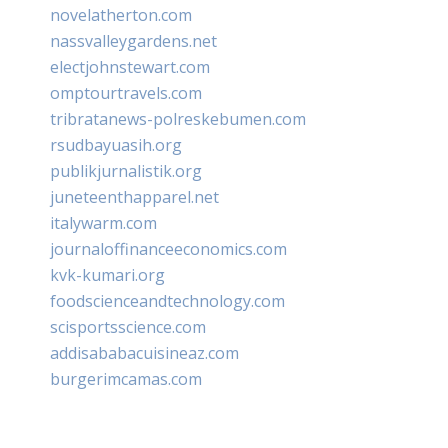
novelatherton.com
nassvalleygardens.net
electjohnstewart.com
omptourtravels.com
tribratanews-polreskebumen.com
rsudbayuasih.org
publikjurnalistik.org
juneteenthapparel.net
italywarm.com
journaloffinanceeconomics.com
kvk-kumari.org
foodscienceandtechnology.com
scisportsscience.com
addisababacuisineaz.com
burgerimcamas.com