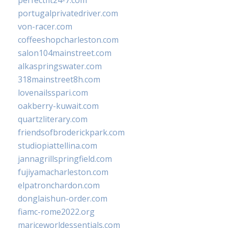
perfectfit24-7.com
portugalprivatedriver.com
von-racer.com
coffeeshopcharleston.com
salon104mainstreet.com
alkaspringswater.com
318mainstreet8h.com
lovenailsspari.com
oakberry-kuwait.com
quartzliterary.com
friendsofbroderickpark.com
studiopiattellina.com
jannagrillspringfield.com
fujiyamacharleston.com
elpatronchardon.com
donglaishun-order.com
fiamc-rome2022.org
mariceworldessentials.com