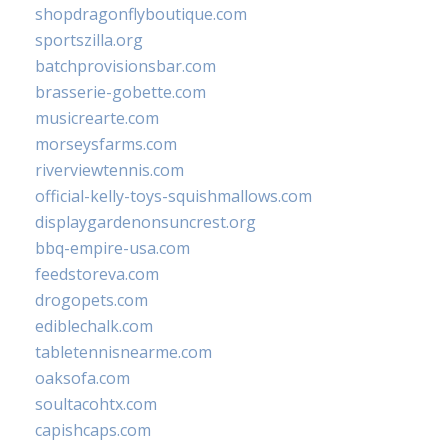
shopdragonflyboutique.com
sportszilla.org
batchprovisionsbar.com
brasserie-gobette.com
musicrearte.com
morseysfarms.com
riverviewtennis.com
official-kelly-toys-squishmallows.com
displaygardenonsuncrest.org
bbq-empire-usa.com
feedstoreva.com
drogopets.com
ediblechalk.com
tabletennisnearme.com
oaksofa.com
soultacohtx.com
capishcaps.com