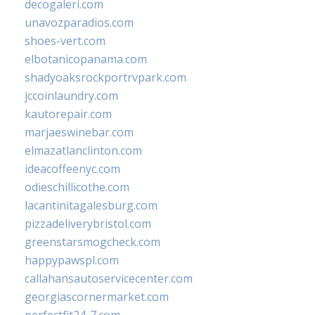
decogaleri.com
unavozparadios.com
shoes-vert.com
elbotanicopanama.com
shadyoaksrockportrvpark.com
jccoinlaundry.com
kautorepair.com
marjaeswinebar.com
elmazatlanclinton.com
ideacoffeenyc.com
odieschillicothe.com
lacantinitagalesburg.com
pizzadeliverybristol.com
greenstarsmogcheck.com
happypawspl.com
callahansautoservicecenter.com
georgiascornermarket.com