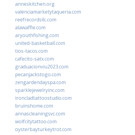
anneskitchen.org
valenciamarketytaqueria.com
reefrecordsllc.com
alawaffle.com
aryouthfishing.com
united-basketball.com
tios-tacos.com
cafecito-satx.com
graduacionviu2023.com
pecanjackstogo.com
zengardendayspa.com
sparklejewelryinc.com
ironcladtattoostudio.com
bruinshome.com
annascleaningsvc.com
wolfcitytattoo.com
oysterbayturkeytrot.com