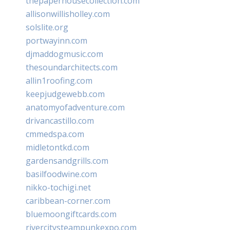
thepaperhousecollection.com
allisonwillisholley.com
solslite.org
portwayinn.com
djmaddogmusic.com
thesoundarchitects.com
allin1roofing.com
keepjudgewebb.com
anatomyofadventure.com
drivancastillo.com
cmmedspa.com
midletontkd.com
gardensandgrills.com
basilfoodwine.com
nikko-tochigi.net
caribbean-corner.com
bluemoongiftcards.com
rivercitysteampunkexpo.com