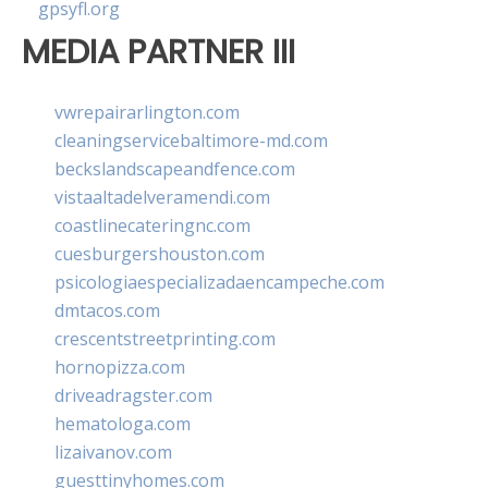
gpsyfl.org
MEDIA PARTNER III
vwrepairarlington.com
cleaningservicebaltimore-md.com
beckslandscapeandfence.com
vistaaltadelveramendi.com
coastlinecateringnc.com
cuesburgershouston.com
psicologiaespecializadaencampeche.com
dmtacos.com
crescentstreetprinting.com
hornopizza.com
driveadragster.com
hematologa.com
lizaivanov.com
guesttinyhomes.com