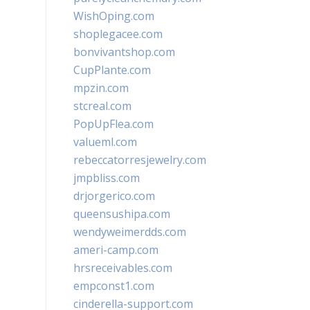
WishOping.com
shoplegacee.com
bonvivantshop.com
CupPlante.com
mpzin.com
stcreal.com
PopUpFlea.com
valueml.com
rebeccatorresjewelry.com
jmpbliss.com
drjorgerico.com
queensushipa.com
wendyweimerdds.com
ameri-camp.com
hrsreceivables.com
empconst1.com
cinderella-support.com