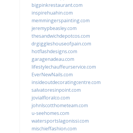
bigpinkrestaurant.com
inspirehuahin.com
memmingerspainting.com
jeremypbeasley.com
thesandwichdepotcos.com
drgiggleshouseofpain.com
hotflashdesigns.com
garagenadeau.com
lifestylechauffeurservice.com
EverNewNails.com
insideoutdecoratingcentre.com
salvatoresinpoint.com
jovialfloralco.com
johnlscotthometeam.com
u-seehomes.com
watersportslagonissi.com
mischieffashion.com