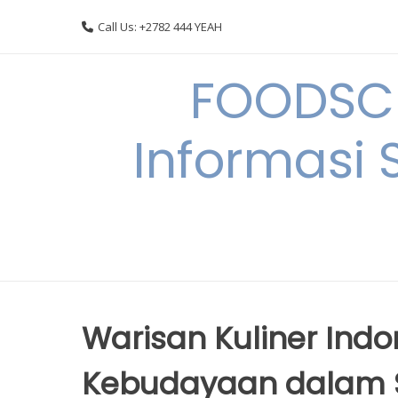
Skip
Call Us: +2782 444 YEAH
to
content
FOODSC
Informasi 
Warisan Kuliner Indo
Kebudayaan dalam S