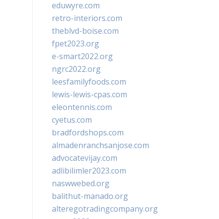
eduwyre.com
retro-interiors.com
theblvd-boise.com
fpet2023.org
e-smart2022.org
ngrc2022.org
leesfamilyfoods.com
lewis-lewis-cpas.com
eleontennis.com
cyetus.com
bradfordshops.com
almadenranchsanjose.com
advocatevijay.com
adlibilimler2023.com
naswwebed.org
balithut-manado.org
alteregotradingcompany.org