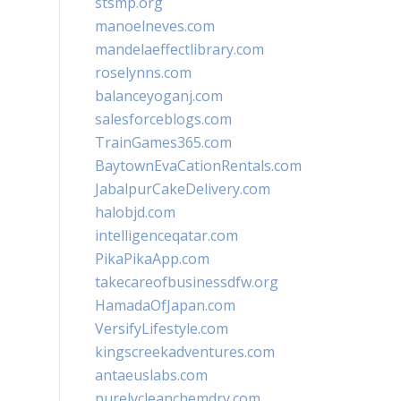
stsmp.org
manoelneves.com
mandelaeffectlibrary.com
roselynns.com
balanceyoganj.com
salesforceblogs.com
TrainGames365.com
BaytownEvaCationRentals.com
JabalpurCakeDelivery.com
halobjd.com
intelligenceqatar.com
PikaPikaApp.com
takecareofbusinessdfw.org
HamadaOfJapan.com
VersifyLifestyle.com
kingscreekadventures.com
antaeuslabs.com
purelycleanchemdry.com