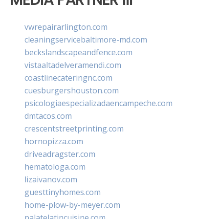
vwrepairarlington.com
cleaningservicebaltimore-md.com
beckslandscapeandfence.com
vistaaltadelveramendi.com
coastlinecateringnc.com
cuesburgershouston.com
psicologiaespecializadaencampeche.com
dmtacos.com
crescentstreetprinting.com
hornopizza.com
driveadragster.com
hematologa.com
lizaivanov.com
guesttinyhomes.com
home-plow-by-meyer.com
palatelatincuisine.com