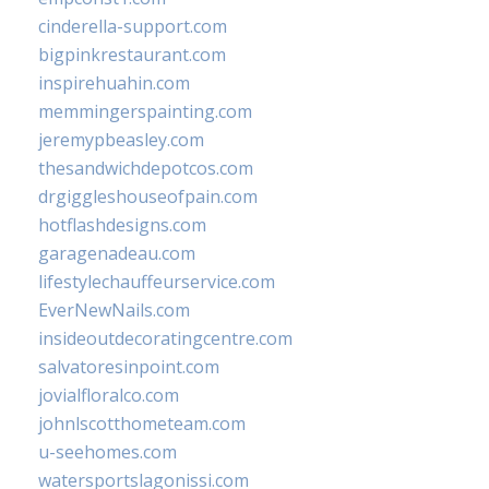
cinderella-support.com
bigpinkrestaurant.com
inspirehuahin.com
memmingerspainting.com
jeremypbeasley.com
thesandwichdepotcos.com
drgiggleshouseofpain.com
hotflashdesigns.com
garagenadeau.com
lifestylechauffeurservice.com
EverNewNails.com
insideoutdecoratingcentre.com
salvatoresinpoint.com
jovialfloralco.com
johnlscotthometeam.com
u-seehomes.com
watersportslagonissi.com