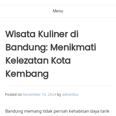
Menu
Wisata Kuliner di
Bandung: Menikmati
Kelezatan Kota
Kembang
Posted on
November 10, 2024
by
adminfoo
Bandung memang tidak pernah kehabisan daya tarik