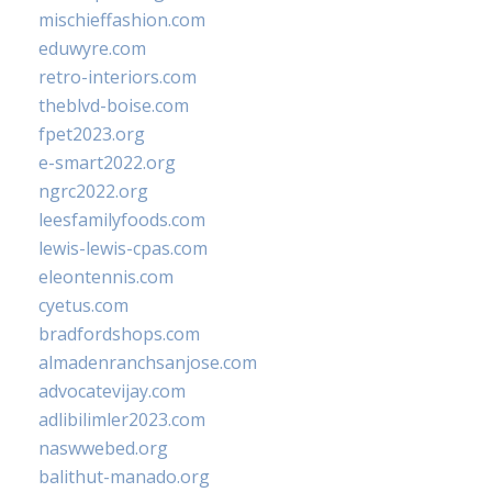
mischieffashion.com
eduwyre.com
retro-interiors.com
theblvd-boise.com
fpet2023.org
e-smart2022.org
ngrc2022.org
leesfamilyfoods.com
lewis-lewis-cpas.com
eleontennis.com
cyetus.com
bradfordshops.com
almadenranchsanjose.com
advocatevijay.com
adlibilimler2023.com
naswwebed.org
balithut-manado.org