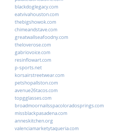
blackdoglegacy.com
eatvivahouston.com
thebigshowok.com
chimeandstave.com
greatwallseafoodny.com
theloverose.com
gabriovoice.com
resinflowart.com
p-sports.net
korsairstreetwear.com
petshopallston.com
avenue26tacos.com
topgglasses.com
broadmoornailsspacoloradosprings.com
missblackpasadena.com
anneskitchen.org
valenciamarketytaqueria.com