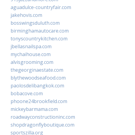
aguadulce-countryfair.com
jakehovis.com
bosswingsduluth.com
birminghamautocare.com
tonyscountrykitchen.com
jbellasnailspa.com
mychaihouse.com
alvisgrooming.com
thegeorginaestate.com
blythewoodseafood.com
paolosdelibangkok.com
bobacove.com
phoone24brookfield.com
mickeybarmama.com
roadwayconstructioninc.com
shopdragonflyboutique.com
sportszilla.org