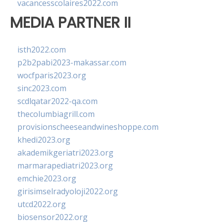
vacancesscolaires2022.com
MEDIA PARTNER II
isth2022.com
p2b2pabi2023-makassar.com
wocfparis2023.org
sinc2023.com
scdlqatar2022-qa.com
thecolumbiagrill.com
provisionscheeseandwineshoppe.com
khedi2023.org
akademikgeriatri2023.org
marmarapediatri2023.org
emchie2023.org
girisimselradyoloji2022.org
utcd2022.org
biosensor2022.org