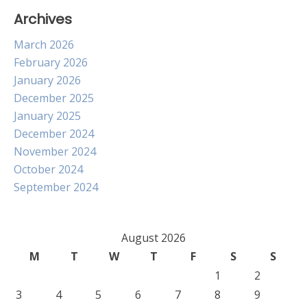
Archives
March 2026
February 2026
January 2026
December 2025
January 2025
December 2024
November 2024
October 2024
September 2024
August 2026
M
T
W
T
F
S
S
1
2
3
4
5
6
7
8
9