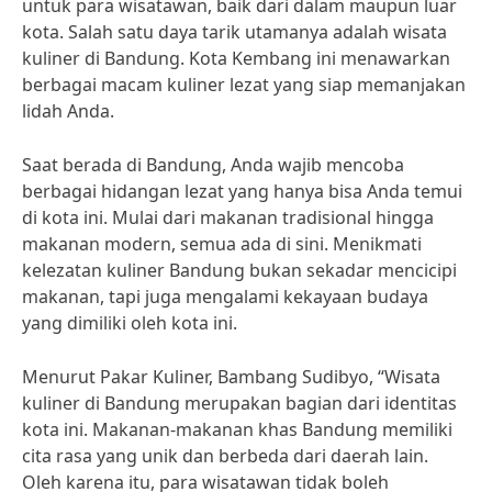
untuk para wisatawan, baik dari dalam maupun luar
kota. Salah satu daya tarik utamanya adalah wisata
kuliner di Bandung. Kota Kembang ini menawarkan
berbagai macam kuliner lezat yang siap memanjakan
lidah Anda.
Saat berada di Bandung, Anda wajib mencoba
berbagai hidangan lezat yang hanya bisa Anda temui
di kota ini. Mulai dari makanan tradisional hingga
makanan modern, semua ada di sini. Menikmati
kelezatan kuliner Bandung bukan sekadar mencicipi
makanan, tapi juga mengalami kekayaan budaya
yang dimiliki oleh kota ini.
Menurut Pakar Kuliner, Bambang Sudibyo, “Wisata
kuliner di Bandung merupakan bagian dari identitas
kota ini. Makanan-makanan khas Bandung memiliki
cita rasa yang unik dan berbeda dari daerah lain.
Oleh karena itu, para wisatawan tidak boleh