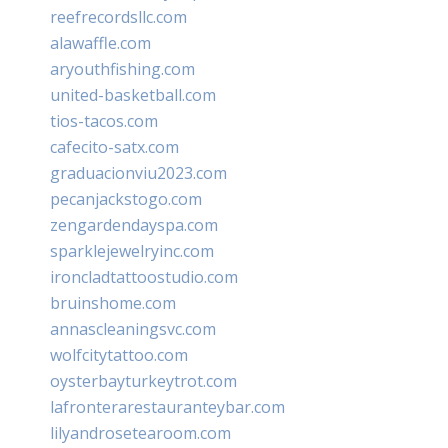
reefrecordsllc.com
alawaffle.com
aryouthfishing.com
united-basketball.com
tios-tacos.com
cafecito-satx.com
graduacionviu2023.com
pecanjackstogo.com
zengardendayspa.com
sparklejewelryinc.com
ironcladtattoostudio.com
bruinshome.com
annascleaningsvc.com
wolfcitytattoo.com
oysterbayturkeytrot.com
lafronterarestauranteybar.com
lilyandrosetearoom.com