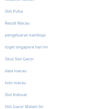
Slot Pulsa
Result Macau
pengeluaran kamboja
togel singapore hari ini
Situs Slot Gacor
data macau
toto macau
Slot Indosat
Slot Gacor Malam Ini