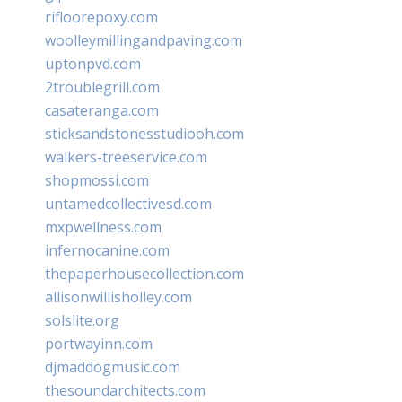
rifloorepoxy.com
woolleymillingandpaving.com
uptonpvd.com
2troublegrill.com
casateranga.com
sticksandstonesstudiooh.com
walkers-treeservice.com
shopmossi.com
untamedcollectivesd.com
mxpwellness.com
infernocanine.com
thepaperhousecollection.com
allisonwillisholley.com
solslite.org
portwayinn.com
djmaddogmusic.com
thesoundarchitects.com