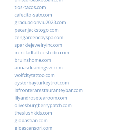
tios-tacos.com
cafecito-satx.com
graduacionviu2023.com
pecanjackstogo.com
zengardendayspa.com
sparklejewelryinc.com
ironcladtattoostudio.com
bruinshome.com
annascleaningsvc.com
wolfcitytattoo.com
oysterbayturkeytrot.com
lafronterarestauranteybar.com
lilyandrosetearoom.com
olivesburgberrypatch.com
theslushkids.com
giobastian.com
glpascensori.com