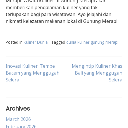
Merapi. Wisata kuliner di Gunung Merapi akan
memberikan pengalaman kuliner yang tak
terlupakan bagi para wisatawan. Ayo jelajahi dan
nikmati kelezatan makanan lokal di Gunung Merapi!
Posted in
Kuliner Dunia
Tagged
dunia kuliner gunung merapi
Post
Inovasi Kuliner: Tempe
Mengintip Kuliner Khas
Bacem yang Menggugah
Bali yang Menggugah
Selera
Selera
navigation
Archives
March 2026
February 2026