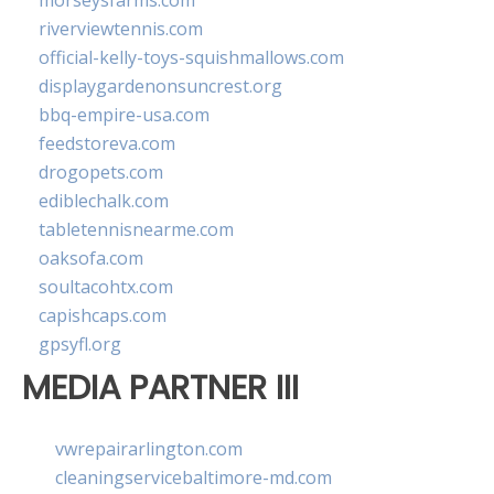
morseysfarms.com
riverviewtennis.com
official-kelly-toys-squishmallows.com
displaygardenonsuncrest.org
bbq-empire-usa.com
feedstoreva.com
drogopets.com
ediblechalk.com
tabletennisnearme.com
oaksofa.com
soultacohtx.com
capishcaps.com
gpsyfl.org
MEDIA PARTNER III
vwrepairarlington.com
cleaningservicebaltimore-md.com