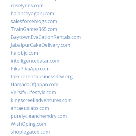
roselynns.com
balanceyoganj.com
salesforceblogs.com
TrainGames365.com
BaytownEvaCationRentals.com
JabalpurCakeDelivery.com
halobjd.com
intelligenceqatar.com
PikaPikaApp.com
takecareofbusinessdfw.org
HamadaOfJapan.com
VersifyLifestyle.com
kingscreekadventures.com
antaeuslabs.com
purelycleanchemdry.com
WishOping.com
shoplegacee.com