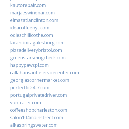
kautorepair.com
marjaeswinebar.com
elmazatlanclinton.com
ideacoffeenyc.com
odieschillicothe.com
lacantinitagalesburg.com
pizzadeliverybristol.com
greenstarsmogcheck.com
happypawspl.com
callahansautoservicecenter.com
georgiascornermarket.com
perfectfit24-7.com
portugalprivatedriver.com
von-racer.com
coffeeshopcharleston.com
salon104mainstreet.com
alkaspringswater.com