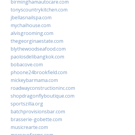
birminghamautocare.com
tonyscountrykitchen.com
jbellasnailspa.com
mychaihouse.com
alvisgrooming.com
thegeorginaestate.com
blythewoodseafood.com
paolosdelibangkok.com
bobacove.com
phoone24brookfield.com
mickeybarmama.com
roadwayconstructioninc.com
shopdragonflyboutique.com
sportszilla.org
batchprovisionsbar.com
brasserie-gobette.com
musicrearte.com