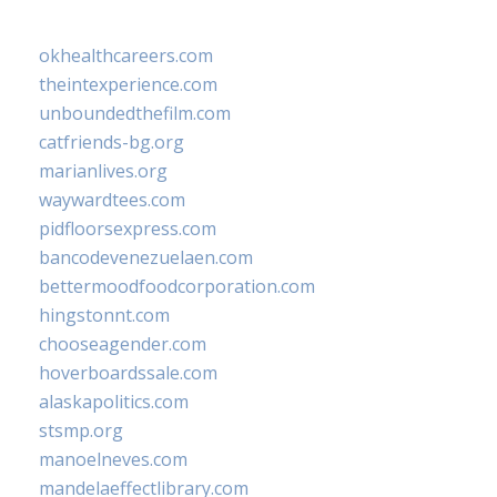
okhealthcareers.com
theintexperience.com
unboundedthefilm.com
catfriends-bg.org
marianlives.org
waywardtees.com
pidfloorsexpress.com
bancodevenezuelaen.com
bettermoodfoodcorporation.com
hingstonnt.com
chooseagender.com
hoverboardssale.com
alaskapolitics.com
stsmp.org
manoelneves.com
mandelaeffectlibrary.com