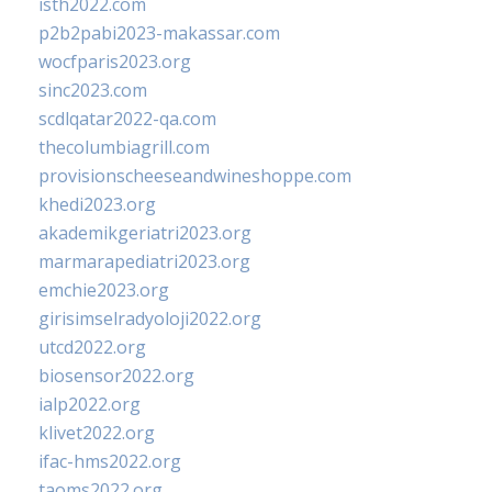
isth2022.com
p2b2pabi2023-makassar.com
wocfparis2023.org
sinc2023.com
scdlqatar2022-qa.com
thecolumbiagrill.com
provisionscheeseandwineshoppe.com
khedi2023.org
akademikgeriatri2023.org
marmarapediatri2023.org
emchie2023.org
girisimselradyoloji2022.org
utcd2022.org
biosensor2022.org
ialp2022.org
klivet2022.org
ifac-hms2022.org
taoms2022.org