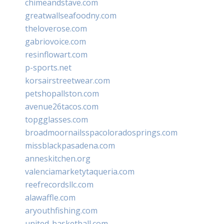
chimeandstave.com
greatwallseafoodny.com
theloverose.com
gabriovoice.com
resinflowart.com
p-sports.net
korsairstreetwear.com
petshopallston.com
avenue26tacos.com
topgglasses.com
broadmoornailsspacoloradosprings.com
missblackpasadena.com
anneskitchen.org
valenciamarketytaqueria.com
reefrecordsllc.com
alawaffle.com
aryouthfishing.com
united-basketball.com