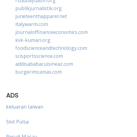
rsudbayuasih.org
publikjurnalistik.org
juneteenthapparel.net
italywarm.com
journaloffinanceeconomics.com
kvk-kumari.org
foodscienceandtechnology.com
scisportsscience.com
addisababacuisineaz.com
burgerimcamas.com
ADS
keluaran taiwan
Slot Pulsa
Result Macau