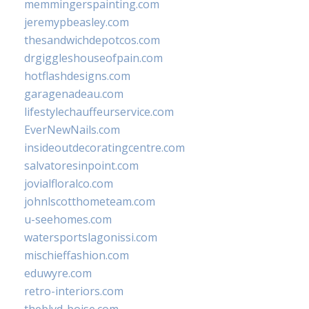
memmingerspainting.com
jeremypbeasley.com
thesandwichdepotcos.com
drgiggleshouseofpain.com
hotflashdesigns.com
garagenadeau.com
lifestylechauffeurservice.com
EverNewNails.com
insideoutdecoratingcentre.com
salvatoresinpoint.com
jovialfloralco.com
johnlscotthometeam.com
u-seehomes.com
watersportslagonissi.com
mischieffashion.com
eduwyre.com
retro-interiors.com