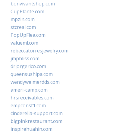
bonvivantshop.com
CupPlante.com
mpzin.com
stcreal.com
PopUpFlea.com
valueml.com
rebeccatorresjewelry.com
jmpbliss.com
drjorgerico.com
queensushipa.com
wendyweimerdds.com
ameri-camp.com
hrsreceivables.com
empconst1.com
cinderella-support.com
bigpinkrestaurant.com
inspirehuahin.com