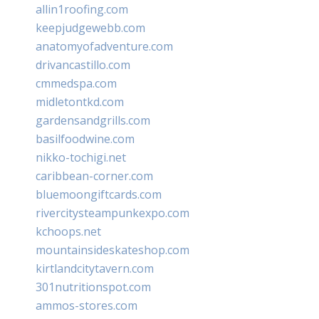
allin1roofing.com
keepjudgewebb.com
anatomyofadventure.com
drivancastillo.com
cmmedspa.com
midletontkd.com
gardensandgrills.com
basilfoodwine.com
nikko-tochigi.net
caribbean-corner.com
bluemoongiftcards.com
rivercitysteampunkexpo.com
kchoops.net
mountainsideskateshop.com
kirtlandcitytavern.com
301nutritionspot.com
ammos-stores.com