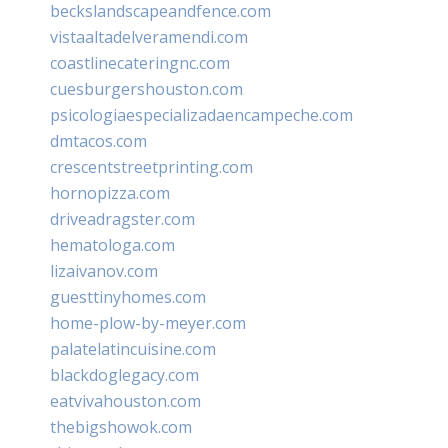
beckslandscapeandfence.com
vistaaltadelveramendi.com
coastlinecateringnc.com
cuesburgershouston.com
psicologiaespecializadaencampeche.com
dmtacos.com
crescentstreetprinting.com
hornopizza.com
driveadragster.com
hematologa.com
lizaivanov.com
guesttinyhomes.com
home-plow-by-meyer.com
palatelatincuisine.com
blackdoglegacy.com
eatvivahouston.com
thebigshowok.com