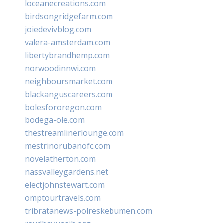
loceanecreations.com
birdsongridgefarm.com
joiedevivblog.com
valera-amsterdam.com
libertybrandhemp.com
norwoodinnwi.com
neighboursmarket.com
blackanguscareers.com
bolesfororegon.com
bodega-ole.com
thestreamlinerlounge.com
mestrinorubanofc.com
novelatherton.com
nassvalleygardens.net
electjohnstewart.com
omptourtravels.com
tribratanews-polreskebumen.com