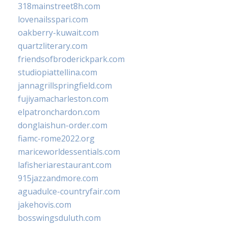
318mainstreet8h.com
lovenailsspari.com
oakberry-kuwait.com
quartzliterary.com
friendsofbroderickpark.com
studiopiattellina.com
jannagrillspringfield.com
fujiyamacharleston.com
elpatronchardon.com
donglaishun-order.com
fiamc-rome2022.org
mariceworldessentials.com
lafisheriarestaurant.com
915jazzandmore.com
aguadulce-countryfair.com
jakehovis.com
bosswingsduluth.com