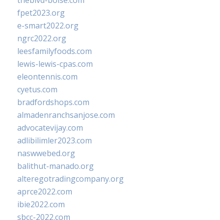
theblvd-boise.com
fpet2023.org
e-smart2022.org
ngrc2022.org
leesfamilyfoods.com
lewis-lewis-cpas.com
eleontennis.com
cyetus.com
bradfordshops.com
almadenranchsanjose.com
advocatevijay.com
adlibilimler2023.com
naswwebed.org
balithut-manado.org
alteregotradingcompany.org
aprce2022.com
ibie2022.com
sbcc-2022.com