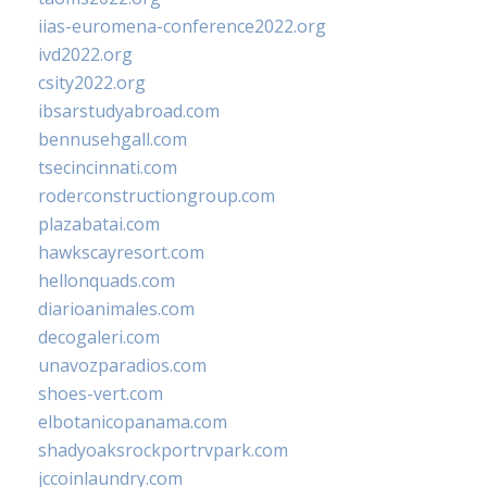
iias-euromena-conference2022.org
ivd2022.org
csity2022.org
ibsarstudyabroad.com
bennusehgall.com
tsecincinnati.com
roderconstructiongroup.com
plazabatai.com
hawkscayresort.com
hellonquads.com
diarioanimales.com
decogaleri.com
unavozparadios.com
shoes-vert.com
elbotanicopanama.com
shadyoaksrockportrvpark.com
jccoinlaundry.com