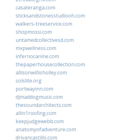
casateranga.com
sticksandstonesstudiooh.com
walkers-treeservice.com
shopmossi.com
untamedcollectivesd.com
mxpwellness.com
infernocanine.com
thepaperhousecollection.com
allisonwillisholley.com
solslite.org
portwayinn.com
djmaddogmusic.com
thesoundarchitects.com
allin1roofing.com
keepjudgewebb.com
anatomyofadventure.com
drivancastillo.com