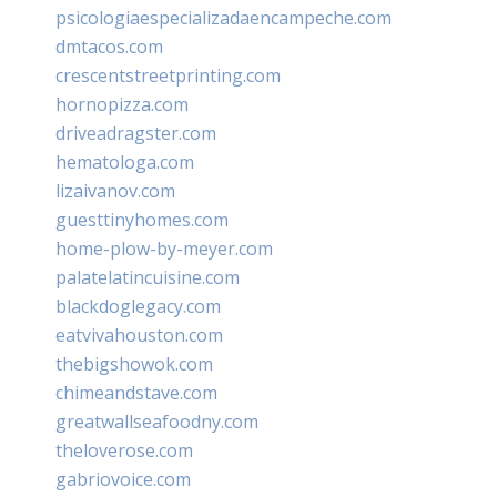
psicologiaespecializadaencampeche.com
dmtacos.com
crescentstreetprinting.com
hornopizza.com
driveadragster.com
hematologa.com
lizaivanov.com
guesttinyhomes.com
home-plow-by-meyer.com
palatelatincuisine.com
blackdoglegacy.com
eatvivahouston.com
thebigshowok.com
chimeandstave.com
greatwallseafoodny.com
theloverose.com
gabriovoice.com