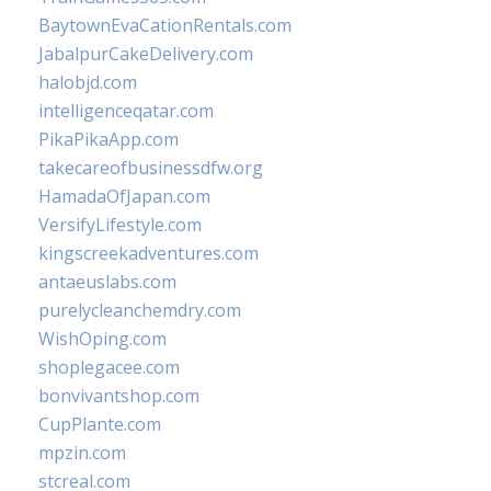
BaytownEvaCationRentals.com
JabalpurCakeDelivery.com
halobjd.com
intelligenceqatar.com
PikaPikaApp.com
takecareofbusinessdfw.org
HamadaOfJapan.com
VersifyLifestyle.com
kingscreekadventures.com
antaeuslabs.com
purelycleanchemdry.com
WishOping.com
shoplegacee.com
bonvivantshop.com
CupPlante.com
mpzin.com
stcreal.com