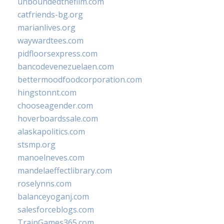
unboundedthefilm.com
catfriends-bg.org
marianlives.org
waywardtees.com
pidfloorsexpress.com
bancodevenezuelaen.com
bettermoodfoodcorporation.com
hingstonnt.com
chooseagender.com
hoverboardssale.com
alaskapolitics.com
stsmp.org
manoelneves.com
mandelaeffectlibrary.com
roselynns.com
balanceyoganj.com
salesforceblogs.com
TrainGames365.com