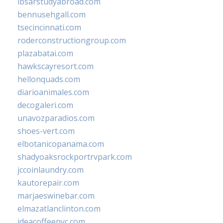
ibsarstudyabroad.com
bennusehgall.com
tsecincinnati.com
roderconstructiongroup.com
plazabatai.com
hawkscayresort.com
hellonquads.com
diarioanimales.com
decogaleri.com
unavozparadios.com
shoes-vert.com
elbotanicopanama.com
shadyoaksrockportrvpark.com
jccoinlaundry.com
kautorepair.com
marjaeswinebar.com
elmazatlanclinton.com
ideacoffeenyc.com