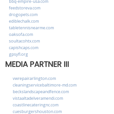
bbq-empire-usa.com
feedstoreva.com
drogopets.com
ediblechalk.com
tabletennisnearme.com
oaksofa.com
soultacohtx.com
capishcaps.com
gpsyfl.org
MEDIA PARTNER III
vwrepairarlington.com
cleaningservicebaltimore-md.com
beckslandscapeandfence.com
vistaaltadelveramendi.com
coastlinecateringnc.com
cuesburgershouston.com