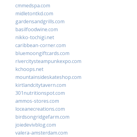
cmmedspa.com
midletontkd.com
gardensandgrills.com
basilfoodwine.com
nikko-tochigi.net
caribbean-corner.com
bluemoongiftcards.com
rivercitysteampunkexpo.com
kchoops.net
mountainsideskateshop.com
kirtlandcitytavern.com
301nutritionspot.com
ammos-stores.com
loceanecreations.com
birdsongridgefarm.com
joiedevivblog.com
valera-amsterdam.com