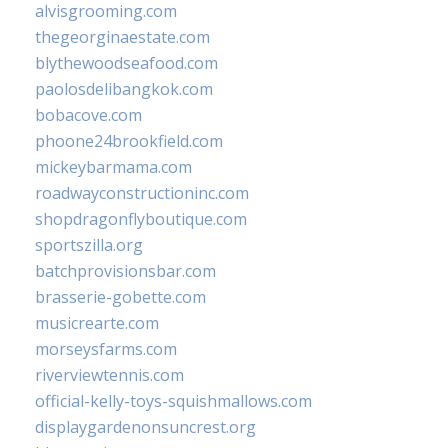
alvisgrooming.com
thegeorginaestate.com
blythewoodseafood.com
paolosdelibangkok.com
bobacove.com
phoone24brookfield.com
mickeybarmama.com
roadwayconstructioninc.com
shopdragonflyboutique.com
sportszilla.org
batchprovisionsbar.com
brasserie-gobette.com
musicrearte.com
morseysfarms.com
riverviewtennis.com
official-kelly-toys-squishmallows.com
displaygardenonsuncrest.org