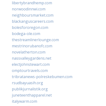
libertybrandhemp.com
norwoodinnwi.com
neighboursmarket.com
blackanguscareers.com
bolesfororegon.com
bodega-ole.com
thestreamlinerlounge.com
mestrinorubanofc.com
novelatherton.com
nassvalleygardens.net
electjohnstewart.com
omptourtravels.com
tribratanews-polreskebumen.com
rsudbayuasih.org
publikjurnalistik.org
juneteenthapparel.net
italywarm.com