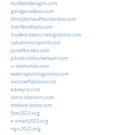
hotflashdesigns.com
garagenadeau.com
lifestylechauffeurservice.com
EverNewNails.com
insideoutdecoratingcentre.com
salvatoresinpoint.com
jovialfloralco.com
johnlscotthometeam.com
u-seehomes.com
watersportslagonissi.com
mischieffashion.com
eduwyre.com
retro-interiors.com
theblvd-boise.com
fpet2023.org
e-smart2022.org
ngrc2022.org