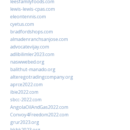
leesfamilyfoods.com
lewis-lewis-cpas.com
eleontennis.com
cyetus.com
bradfordshops.com
almadenranchsanjose.com
advocatevijay.com
adlibilimler2023.com
naswwebed.org
balithut-manado.org
alteregotradingcompany.org
aprce2022.com
ibie2022.com
sbcc-2022.com
AngolaOilAndGas2022.com
Convoy4Freedom2022.com
grur2023.org
hkhk2023.org