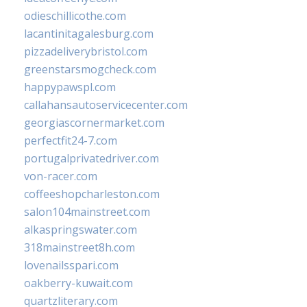
odieschillicothe.com
lacantinitagalesburg.com
pizzadeliverybristol.com
greenstarsmogcheck.com
happypawspl.com
callahansautoservicecenter.com
georgiascornermarket.com
perfectfit24-7.com
portugalprivatedriver.com
von-racer.com
coffeeshopcharleston.com
salon104mainstreet.com
alkaspringswater.com
318mainstreet8h.com
lovenailsspari.com
oakberry-kuwait.com
quartzliterary.com