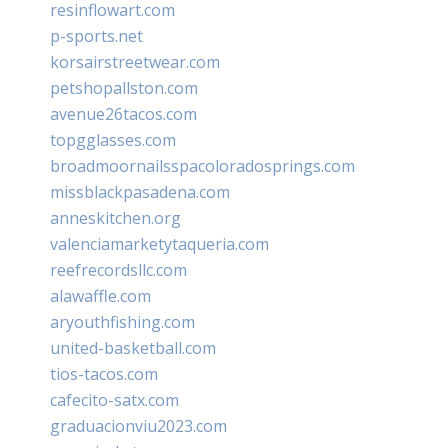
resinflowart.com
p-sports.net
korsairstreetwear.com
petshopallston.com
avenue26tacos.com
topgglasses.com
broadmoornailsspacoloradosprings.com
missblackpasadena.com
anneskitchen.org
valenciamarketytaqueria.com
reefrecordsllc.com
alawaffle.com
aryouthfishing.com
united-basketball.com
tios-tacos.com
cafecito-satx.com
graduacionviu2023.com