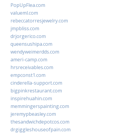
PopUpFlea.com
valueml.com
rebeccatorresjewelry.com
jmpbliss.com
drjorgerico.com
queensushipa.com
wendyweimerdds.com
ameri-camp.com
hrsreceivables.com
empconst1.com
cinderella-support.com
bigpinkrestaurant.com
inspirehuahin.com
memmingerspainting.com
jeremypbeasley.com
thesandwichdepotcos.com
drgiggleshouseofpain.com