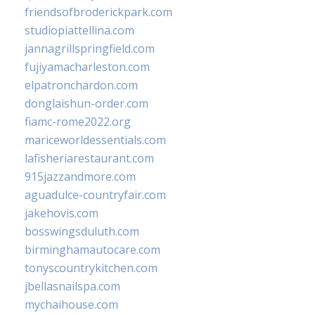
friendsofbroderickpark.com
studiopiattellina.com
jannagrillspringfield.com
fujiyamacharleston.com
elpatronchardon.com
donglaishun-order.com
fiamc-rome2022.org
mariceworldessentials.com
lafisheriarestaurant.com
915jazzandmore.com
aguadulce-countryfair.com
jakehovis.com
bosswingsduluth.com
birminghamautocare.com
tonyscountrykitchen.com
jbellasnailspa.com
mychaihouse.com