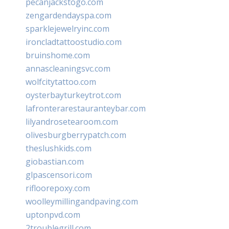
pecanjackstogo.com
zengardendayspa.com
sparklejewelryinc.com
ironcladtattoostudio.com
bruinshome.com
annascleaningsvc.com
wolfcitytattoo.com
oysterbayturkeytrot.com
lafronterarestauranteybar.com
lilyandrosetearoom.com
olivesburgberrypatch.com
theslushkids.com
giobastian.com
glpascensori.com
rifloorepoxy.com
woolleymillingandpaving.com
uptonpvd.com
2troublegrill.com