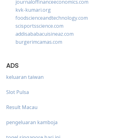
journaloffinanceeconomics.com
kvk-kumari.org
foodscienceandtechnology.com
scisportsscience.com
addisababacuisineaz.com
burgerimcamas.com
ADS
keluaran taiwan
Slot Pulsa
Result Macau
pengeluaran kamboja
togel singapore hari ini