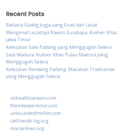
Recent Posts
Rahasia Gudeg Jogja yang Enak dan Lezat
Mengenal Lezatnya Rawon Surabaya, Kuliner Khas
Jawa Timur
Kelezatan Sate Padang yang Menggugah Selera
Sate Madura: Kuliner Khas Pulau Madura yang
Menggugah Selera
Kelezatan Rendang Padang: Masakan Tradisional
yang Menggugah Selera
okhealthcareers.com
theintexperience.com
unboundedthefilm.com
catfriends-bg.org
marianlives.org