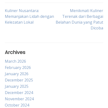
Post
Kuliner Nusantara:
Menikmati Kuliner
Memanjakan Lidah dengan
Terenak dari Berbagai
Kelezatan Lokal
Belahan Dunia yang Patut
navigation
Dicoba
Archives
March 2026
February 2026
January 2026
December 2025
January 2025
December 2024
November 2024
October 2024