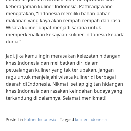
keberagaman kuliner Indonesia. Pattiradjawane
mengatakan, “Indonesia memiliki bahan-bahan
makanan yang kaya akan rempah-rempah dan rasa.
Wisata kuliner dapat menjadi sarana untuk
memperkenalkan kekayaan kuliner Indonesia kepada
dunia.”
Jadi, jika kamu ingin merasakan kelezatan hidangan
khas Indonesia dan melibatkan diri dalam
petualangan kuliner yang tak terlupakan, jangan
ragu untuk menjelajahi wisata kuliner di berbagai
daerah di Indonesia. Nikmati setiap gigitan hidangan
khas Indonesia dan rasakan keindahan budaya yang
terkandung di dalamnya. Selamat menikmati!
Posted in
Kuliner Indonesia
Tagged
kuliner indonesia