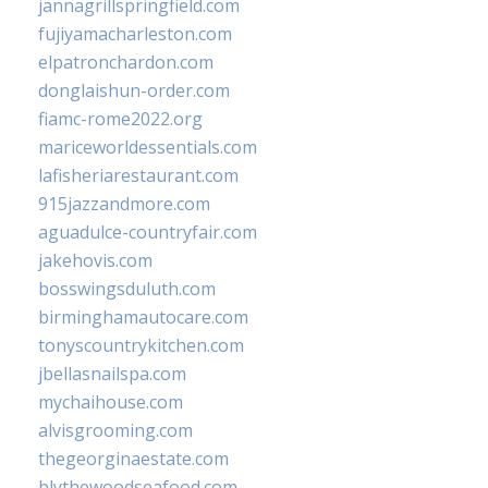
jannagrillspringfield.com
fujiyamacharleston.com
elpatronchardon.com
donglaishun-order.com
fiamc-rome2022.org
mariceworldessentials.com
lafisheriarestaurant.com
915jazzandmore.com
aguadulce-countryfair.com
jakehovis.com
bosswingsduluth.com
birminghamautocare.com
tonyscountrykitchen.com
jbellasnailspa.com
mychaihouse.com
alvisgrooming.com
thegeorginaestate.com
blythewoodseafood.com