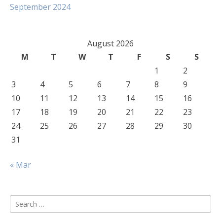
September 2024
August 2026
M
T
W
T
F
S
S
1
2
3
4
5
6
7
8
9
10
11
12
13
14
15
16
17
18
19
20
21
22
23
24
25
26
27
28
29
30
31
« Mar
Search
for: