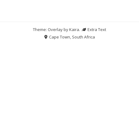
Theme: Overlay by
Kaira
.
Extra Text
Cape Town, South Africa