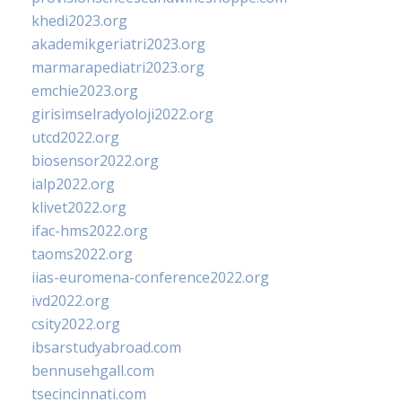
khedi2023.org
akademikgeriatri2023.org
marmarapediatri2023.org
emchie2023.org
girisimselradyoloji2022.org
utcd2022.org
biosensor2022.org
ialp2022.org
klivet2022.org
ifac-hms2022.org
taoms2022.org
iias-euromena-conference2022.org
ivd2022.org
csity2022.org
ibsarstudyabroad.com
bennusehgall.com
tsecincinnati.com