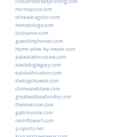
crescentstreetprinting.com
hornopizza.com
driveadragster.com
hematologa.com
lizaivanov.com
guesttinyhomes.com
home-plow-by-meyer.com
palatelatincuisine.com
blackdoglegacy.com
eatvivahouston.com
thebigshowok.com
chimeandstave.com
greatwallseafoodny.com
theloverose.com
gabriovoice.com
resinflowart.com
p-sports.net
korsairstreetwear.com