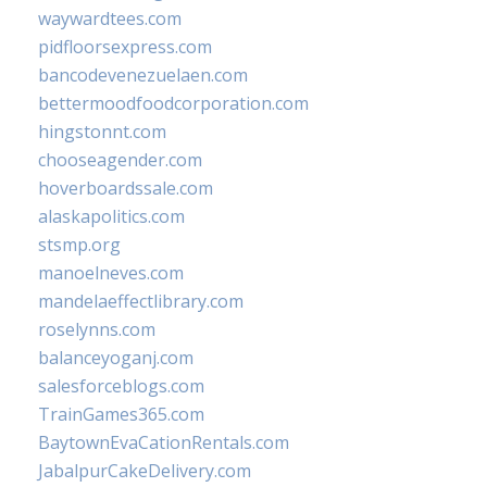
waywardtees.com
pidfloorsexpress.com
bancodevenezuelaen.com
bettermoodfoodcorporation.com
hingstonnt.com
chooseagender.com
hoverboardssale.com
alaskapolitics.com
stsmp.org
manoelneves.com
mandelaeffectlibrary.com
roselynns.com
balanceyoganj.com
salesforceblogs.com
TrainGames365.com
BaytownEvaCationRentals.com
JabalpurCakeDelivery.com