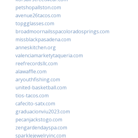
petshopallston.com
avenue26tacos.com
topgglasses.com
broadmoornailsspacoloradosprings.com
missblackpasadena.com
anneskitchen.org
valenciamarketytaqueria.com
reefrecordsllc.com
alawaffle.com
aryouthfishing.com
united-basketball.com
tios-tacos.com
cafecito-satx.com
graduacionviu2023.com
pecanjackstogo.com
zengardendayspa.com
sparklejewelryinc.com