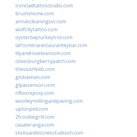
ironcladtattoostudio.com
bruinshome.com
annascleaningsvc.com
wolfcitytattoo.com
oysterbayturkeytrot.com
lafronterarestauranteybar.com
lilyandrosetearoom.com
olivesburgberrypatch.com
theslushkids.com
giobastian.com
glpascensori.com
rifloorepoxy.com
woolleymillingandpaving.com
uptonpvd.com
2troublegrill.com
casateranga.com
sticksandstonesstudiooh.com