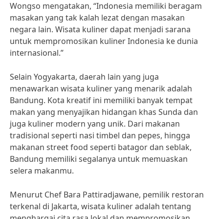
Wongso mengatakan, “Indonesia memiliki beragam
masakan yang tak kalah lezat dengan masakan
negara lain. Wisata kuliner dapat menjadi sarana
untuk mempromosikan kuliner Indonesia ke dunia
internasional.”
Selain Yogyakarta, daerah lain yang juga
menawarkan wisata kuliner yang menarik adalah
Bandung. Kota kreatif ini memiliki banyak tempat
makan yang menyajikan hidangan khas Sunda dan
juga kuliner modern yang unik. Dari makanan
tradisional seperti nasi timbel dan pepes, hingga
makanan street food seperti batagor dan seblak,
Bandung memiliki segalanya untuk memuaskan
selera makanmu.
Menurut Chef Bara Pattiradjawane, pemilik restoran
terkenal di Jakarta, wisata kuliner adalah tentang
menghargai cita rasa lokal dan mempromosikan