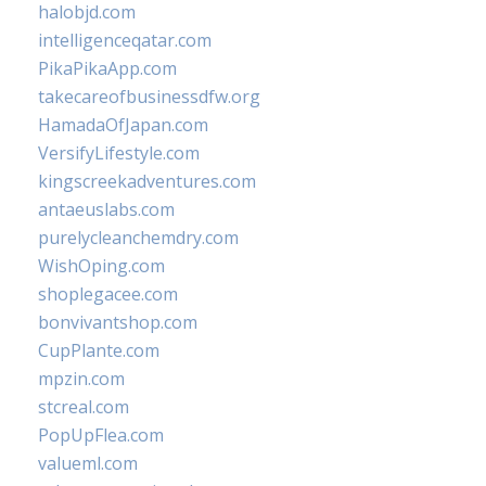
halobjd.com
intelligenceqatar.com
PikaPikaApp.com
takecareofbusinessdfw.org
HamadaOfJapan.com
VersifyLifestyle.com
kingscreekadventures.com
antaeuslabs.com
purelycleanchemdry.com
WishOping.com
shoplegacee.com
bonvivantshop.com
CupPlante.com
mpzin.com
stcreal.com
PopUpFlea.com
valueml.com