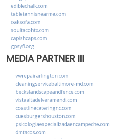
ediblechalk.com
tabletennisnearme.com
oaksofa.com
soultacohtx.com
capishcaps.com
gpsyfl.org
MEDIA PARTNER III
vwrepairarlington.com
cleaningservicebaltimore-md.com
beckslandscapeandfence.com
vistaaltadelveramendi.com
coastlinecateringnc.com
cuesburgershouston.com
psicologiaespecializadaencampeche.com
dmtacos.com