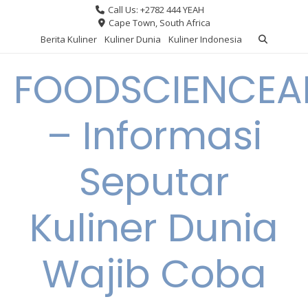
Skip
Call Us: +2782 444 YEAH
to
Cape Town, South Africa
content
Berita Kuliner
Kuliner Dunia
Kuliner Indonesia
FOODSCIENCE
– Informasi
Seputar
Kuliner Dunia
Wajib Coba