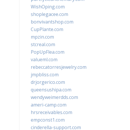
WishOping.com
shoplegacee.com
bonvivantshop.com
CupPlante.com
mpzin.com
stcreal.com
PopUpFlea.com
valueml.com
rebeccatorresjewelry.com
jmpbliss.com
drjorgerico.com
queensushipa.com
wendyweimerdds.com
ameri-camp.com
hrsreceivables.com
empconst1.com
cinderella-support.com