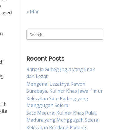
h
« Mar
-based
Search
an
for:
Recent Posts
di
Rahasia Gudeg Jogja yang Enak
ng
dan Lezat
Mengenal Lezatnya Rawon
Surabaya, Kuliner Khas Jawa Timur
Kelezatan Sate Padang yang
lih
Menggugah Selera
kita
Sate Madura: Kuliner Khas Pulau
Madura yang Menggugah Selera
Kelezatan Rendang Padang: