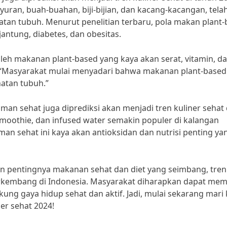
uran, buah-buahan, biji-bijian, dan kacang-kacangan, tela
atan tubuh. Menurut penelitian terbaru, pola makan plant
ntung, diabetes, dan obesitas.
leh makanan plant-based yang kaya akan serat, vitamin, d
so. “Masyarakat mulai menyadari bahwa makanan plant-based
hatan tubuh.”
an sehat juga diprediksi akan menjadi tren kuliner sehat 
smoothie, dan infused water semakin populer di kalangan
an sehat ini kaya akan antioksidan dan nutrisi penting ya
 pentingnya makanan sehat dan diet yang seimbang, tren
erkembang di Indonesia. Masyarakat diharapkan dapat memi
g gaya hidup sehat dan aktif. Jadi, mulai sekarang mari 
er sehat 2024!