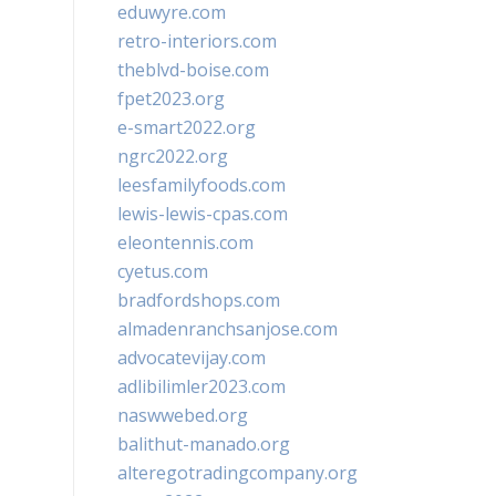
eduwyre.com
retro-interiors.com
theblvd-boise.com
fpet2023.org
e-smart2022.org
ngrc2022.org
leesfamilyfoods.com
lewis-lewis-cpas.com
eleontennis.com
cyetus.com
bradfordshops.com
almadenranchsanjose.com
advocatevijay.com
adlibilimler2023.com
naswwebed.org
balithut-manado.org
alteregotradingcompany.org