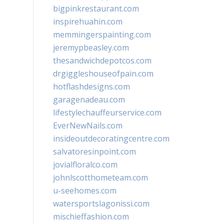
bigpinkrestaurant.com
inspirehuahin.com
memmingerspainting.com
jeremypbeasley.com
thesandwichdepotcos.com
drgiggleshouseofpain.com
hotflashdesigns.com
garagenadeau.com
lifestylechauffeurservice.com
EverNewNails.com
insideoutdecoratingcentre.com
salvatoresinpoint.com
jovialfloralco.com
johnlscotthometeam.com
u-seehomes.com
watersportslagonissi.com
mischieffashion.com