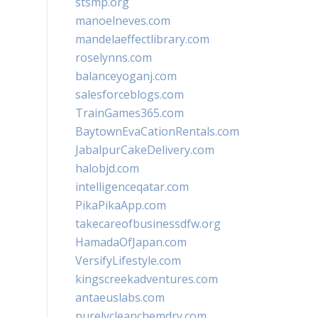
stsmp.org
manoelneves.com
mandelaeffectlibrary.com
roselynns.com
balanceyoganj.com
salesforceblogs.com
TrainGames365.com
BaytownEvaCationRentals.com
JabalpurCakeDelivery.com
halobjd.com
intelligenceqatar.com
PikaPikaApp.com
takecareofbusinessdfw.org
HamadaOfJapan.com
VersifyLifestyle.com
kingscreekadventures.com
antaeuslabs.com
purelycleanchemdry.com