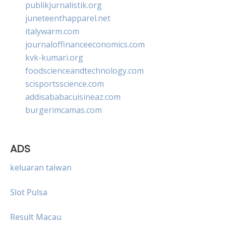
publikjurnalistik.org
juneteenthapparel.net
italywarm.com
journaloffinanceeconomics.com
kvk-kumari.org
foodscienceandtechnology.com
scisportsscience.com
addisababacuisineaz.com
burgerimcamas.com
ADS
keluaran taiwan
Slot Pulsa
Result Macau