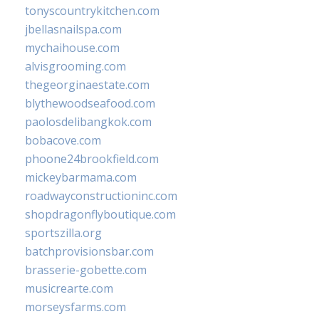
tonyscountrykitchen.com
jbellasnailspa.com
mychaihouse.com
alvisgrooming.com
thegeorginaestate.com
blythewoodseafood.com
paolosdelibangkok.com
bobacove.com
phoone24brookfield.com
mickeybarmama.com
roadwayconstructioninc.com
shopdragonflyboutique.com
sportszilla.org
batchprovisionsbar.com
brasserie-gobette.com
musicrearte.com
morseysfarms.com