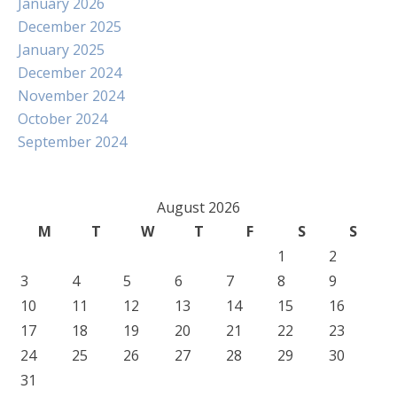
January 2026
December 2025
January 2025
December 2024
November 2024
October 2024
September 2024
August 2026
M
T
W
T
F
S
S
1
2
3
4
5
6
7
8
9
10
11
12
13
14
15
16
17
18
19
20
21
22
23
24
25
26
27
28
29
30
31