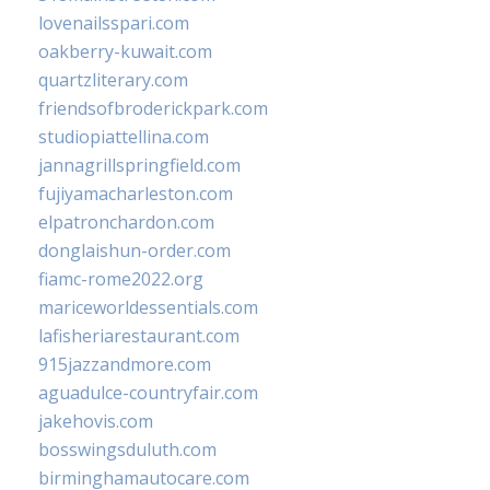
lovenailsspari.com
oakberry-kuwait.com
quartzliterary.com
friendsofbroderickpark.com
studiopiattellina.com
jannagrillspringfield.com
fujiyamacharleston.com
elpatronchardon.com
donglaishun-order.com
fiamc-rome2022.org
mariceworldessentials.com
lafisheriarestaurant.com
915jazzandmore.com
aguadulce-countryfair.com
jakehovis.com
bosswingsduluth.com
birminghamautocare.com