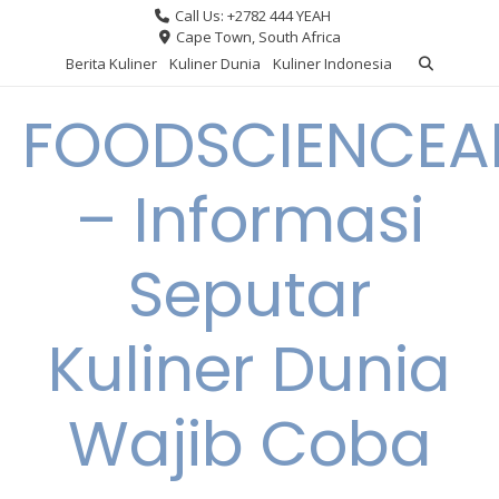
Skip
Call Us: +2782 444 YEAH
to
Cape Town, South Africa
content
Berita Kuliner
Kuliner Dunia
Kuliner Indonesia
FOODSCIENCE
– Informasi
Seputar
Kuliner Dunia
Wajib Coba