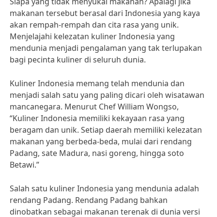
Siapa yang tidak menyukai makanan? Apalagi jika
makanan tersebut berasal dari Indonesia yang kaya
akan rempah-rempah dan cita rasa yang unik.
Menjelajahi kelezatan kuliner Indonesia yang
mendunia menjadi pengalaman yang tak terlupakan
bagi pecinta kuliner di seluruh dunia.
Kuliner Indonesia memang telah mendunia dan
menjadi salah satu yang paling dicari oleh wisatawan
mancanegara. Menurut Chef William Wongso,
“Kuliner Indonesia memiliki kekayaan rasa yang
beragam dan unik. Setiap daerah memiliki kelezatan
makanan yang berbeda-beda, mulai dari rendang
Padang, sate Madura, nasi goreng, hingga soto
Betawi.”
Salah satu kuliner Indonesia yang mendunia adalah
rendang Padang. Rendang Padang bahkan
dinobatkan sebagai makanan terenak di dunia versi