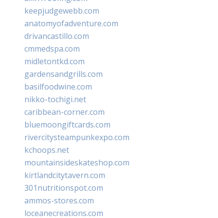
keepjudgewebb.com
anatomyofadventure.com
drivancastillo.com
cmmedspa.com
midletontkd.com
gardensandgrills.com
basilfoodwine.com
nikko-tochigi.net
caribbean-corner.com
bluemoongiftcards.com
rivercitysteampunkexpo.com
kchoops.net
mountainsideskateshop.com
kirtlandcitytavern.com
301nutritionspot.com
ammos-stores.com
loceanecreations.com