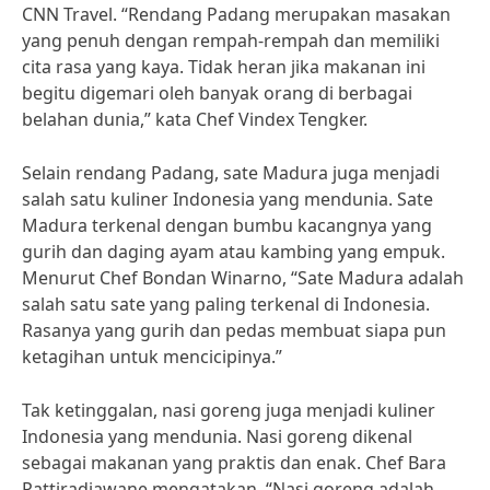
CNN Travel. “Rendang Padang merupakan masakan
yang penuh dengan rempah-rempah dan memiliki
cita rasa yang kaya. Tidak heran jika makanan ini
begitu digemari oleh banyak orang di berbagai
belahan dunia,” kata Chef Vindex Tengker.
Selain rendang Padang, sate Madura juga menjadi
salah satu kuliner Indonesia yang mendunia. Sate
Madura terkenal dengan bumbu kacangnya yang
gurih dan daging ayam atau kambing yang empuk.
Menurut Chef Bondan Winarno, “Sate Madura adalah
salah satu sate yang paling terkenal di Indonesia.
Rasanya yang gurih dan pedas membuat siapa pun
ketagihan untuk mencicipinya.”
Tak ketinggalan, nasi goreng juga menjadi kuliner
Indonesia yang mendunia. Nasi goreng dikenal
sebagai makanan yang praktis dan enak. Chef Bara
Pattiradjawane mengatakan, “Nasi goreng adalah