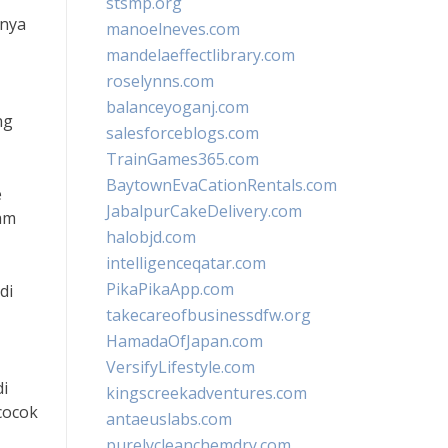
stsmp.org
rnya
manoelneves.com
mandelaeffectlibrary.com
roselynns.com
balanceyoganj.com
ng
salesforceblogs.com
TrainGames365.com
BaytownEvaCationRentals.com
e
JabalpurCakeDelivery.com
am
halobjd.com
intelligenceqatar.com
PikaPikaApp.com
di
takecareofbusinessdfw.org
HamadaOfJapan.com
VersifyLifestyle.com
di
kingscreekadventures.com
cocok
antaeuslabs.com
purelycleanchemdry.com