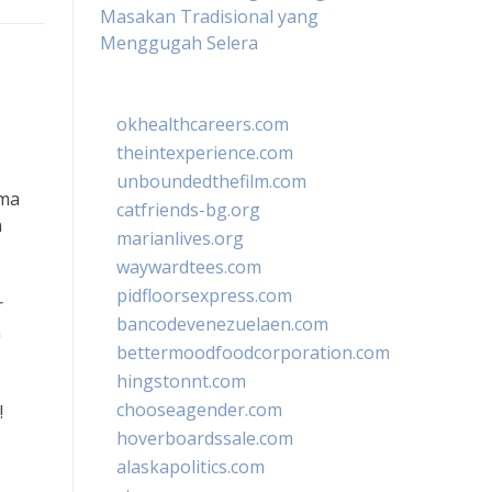
Masakan Tradisional yang
Menggugah Selera
okhealthcareers.com
theintexperience.com
unboundedthefilm.com
ama
catfriends-bg.org
n
marianlives.org
waywardtees.com
pidfloorsexpress.com
r
bancodevenezuelaen.com
h
bettermoodfoodcorporation.com
hingstonnt.com
chooseagender.com
!
hoverboardssale.com
alaskapolitics.com