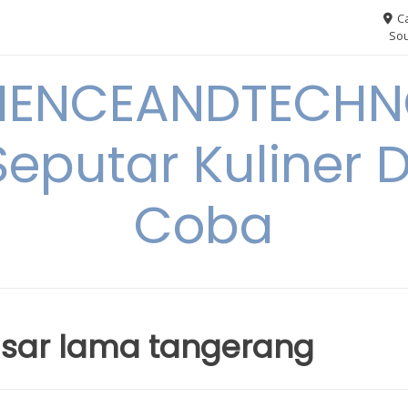
Ca
Sou
IENCEANDTECHN
Seputar Kuliner 
Coba
pasar lama tangerang