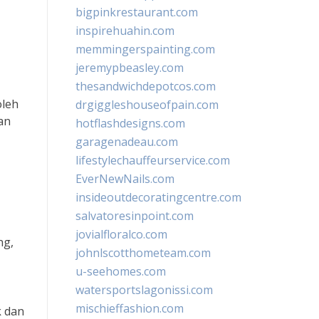
bigpinkrestaurant.com
inspirehuahin.com
memmingerspainting.com
jeremypbeasley.com
thesandwichdepotcos.com
oleh
drgiggleshouseofpain.com
an
hotflashdesigns.com
garagenadeau.com
lifestylechauffeurservice.com
EverNewNails.com
insideoutdecoratingcentre.com
salvatoresinpoint.com
jovialfloralco.com
ng,
johnlscotthometeam.com
u-seehomes.com
watersportslagonissi.com
mischieffashion.com
k dan