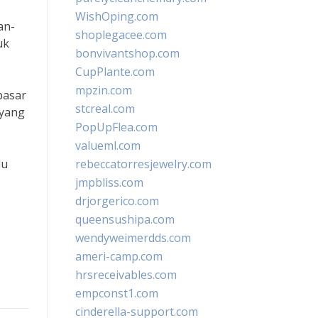
WishOping.com
an-
shoplegacee.com
uk
bonvivantshop.com
CupPlante.com
mpzin.com
pasar
stcreal.com
 yang
PopUpFlea.com
valueml.com
lu
rebeccatorresjewelry.com
jmpbliss.com
drjorgerico.com
queensushipa.com
wendyweimerdds.com
ameri-camp.com
hrsreceivables.com
empconst1.com
cinderella-support.com