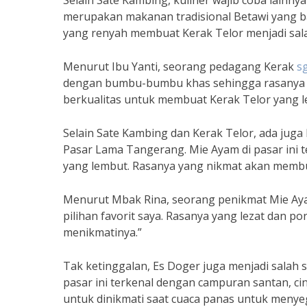
Selain Sate Kambing, kuliner wajib coba lainny
merupakan makanan tradisional Betawi yang ban
yang renyah membuat Kerak Telor menjadi salah
Menurut Ibu Yanti, seorang pedagang Kerak
s
dengan bumbu-bumbu khas sehingga rasanya s
berkualitas untuk membuat Kerak Telor yang le
Selain Sate Kambing dan Kerak Telor, ada juga
Pasar Lama Tangerang. Mie Ayam di pasar ini 
yang lembut. Rasanya yang nikmat akan membu
Menurut Mbak Rina, seorang penikmat Mie Ayam
pilihan favorit saya. Rasanya yang lezat dan p
menikmatinya.”
Tak ketinggalan, Es Doger juga menjadi salah s
pasar ini terkenal dengan campuran santan, cin
untuk dinikmati saat cuaca panas untuk menye