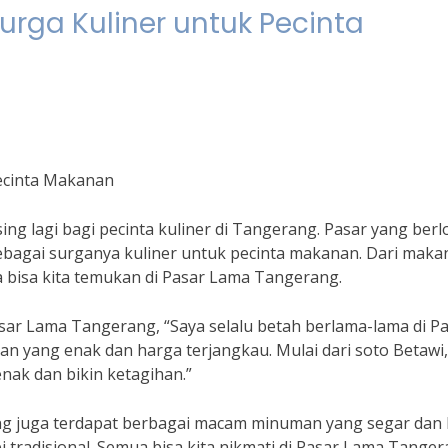
rga Kuliner untuk Pecinta
ecinta Makanan
 lagi bagi pecinta kuliner di Tangerang. Pasar yang berl
ebagai surganya kuliner untuk pecinta makanan. Dari maka
 bisa kita temukan di Pasar Lama Tangerang.
ar Lama Tangerang, “Saya selalu betah berlama-lama di P
 yang enak dan harga terjangkau. Mulai dari soto Betawi,
ak dan bikin ketagihan.”
g juga terdapat berbagai macam minuman yang segar dan l
i tradisional. Semua bisa kita nikmati di Pasar Lama Tanger