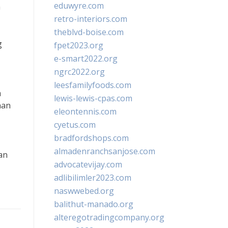
eduwyre.com
n
retro-interiors.com
theblvd-boise.com
g
fpet2023.org
e-smart2022.org
ngrc2022.org
leesfamilyfoods.com
a
lewis-lewis-cpas.com
nan
eleontennis.com
cyetus.com
bradfordshops.com
almadenranchsanjose.com
an
advocatevijay.com
adlibilimler2023.com
naswwebed.org
balithut-manado.org
alteregotradingcompany.org