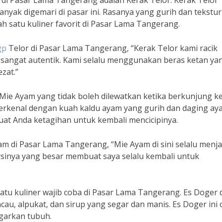
a di Pasar Lama Tangerang adalah Kerak Telor. Kerak Telor
yak digemari di pasar ini. Rasanya yang gurih dan tekstu
 satu kuliner favorit di Pasar Lama Tangerang.
gp
Telor di Pasar Lama Tangerang, “Kerak Telor kami racik
angat autentik. Kami selalu menggunakan beras ketan ya
zat.”
 Mie Ayam yang tidak boleh dilewatkan ketika berkunjung k
terkenal dengan kuah kaldu ayam yang gurih dan daging ay
at Anda ketagihan untuk kembali mencicipinya.
 di Pasar Lama Tangerang, “Mie Ayam di sini selalu menja
orsinya yang besar membuat saya selalu kembali untuk
atu kuliner wajib coba di Pasar Lama Tangerang. Es Doger 
cau, alpukat, dan sirup yang segar dan manis. Es Doger ini 
garkan tubuh.