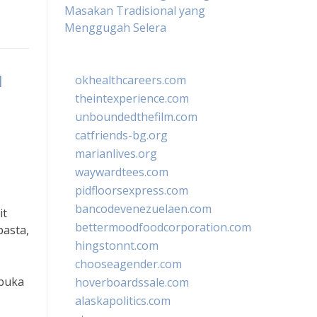
Masakan Tradisional yang
Menggugah Selera
a
okhealthcareers.com
theintexperience.com
unboundedthefilm.com
catfriends-bg.org
marianlives.org
waywardtees.com
pidfloorsexpress.com
bancodevenezuelaen.com
it
bettermoodfoodcorporation.com
pasta,
hingstonnt.com
chooseagender.com
rbuka
hoverboardssale.com
alaskapolitics.com