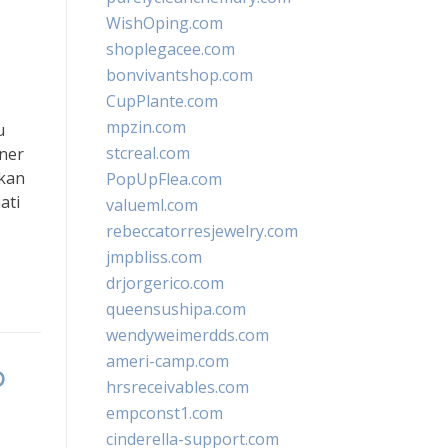
WishOping.com
shoplegacee.com
bonvivantshop.com
CupPlante.com
mpzin.com
u
stcreal.com
ner
akan
PopUpFlea.com
ati
valueml.com
rebeccatorresjewelry.com
jmpbliss.com
drjorgerico.com
queensushipa.com
wendyweimerdds.com
ameri-camp.com
p
hrsreceivables.com
empconst1.com
cinderella-support.com