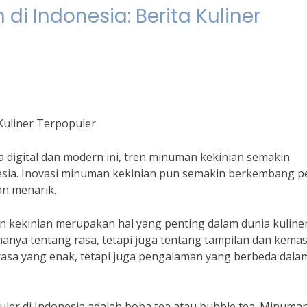
di Indonesia: Berita Kuliner
 Kuliner Terpopuler
a digital dan modern ini, tren minuman kekinian semakin
esia. Inovasi minuman kekinian pun semakin berkembang pe
an menarik.
 kekinian merupakan hal yang penting dalam dunia kuliner
hanya tentang rasa, tetapi juga tentang tampilan dan kema
asa yang enak, tetapi juga pengalaman yang berbeda dala
ler di Indonesia adalah boba tea atau bubble tea. Minuman