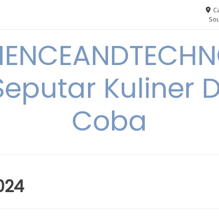
Ca
Sou
IENCEANDTECHN
Seputar Kuliner 
Coba
024