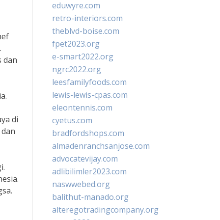
eduwyre.com
retro-interiors.com
theblvd-boise.com
hef
fpet2023.org
.
e-smart2022.org
s dan
ngrc2022.org
leesfamilyfoods.com
lewis-lewis-cpas.com
a.
eleontennis.com
ya di
cyetus.com
 dan
bradfordshops.com
almadenranchsanjose.com
advocatevijay.com
i.
adlibilimler2023.com
esia.
naswwebed.org
gsa.
balithut-manado.org
alteregotradingcompany.org