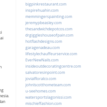
bigpinkrestaurant.com
inspirehuahin.com
memmingerspainting.com
jeremypbeasley.com
thesandwichdepotcos.com
ki
drgiggleshouseofpain.com
ai
hotflashdesigns.com
garagenadeau.com
lifestylechauffeurservice.com
EverNewNails.com
insideoutdecoratingcentre.com
n
salvatoresinpoint.com
jovialfloralco.com
johnlscotthometeam.com
ng
u-seehomes.com
esia.
watersportslagonissi.com
dan
mischieffashion.com