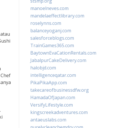
stsmp.org
manoelneves.com
mandelaeffectlibrary.com
roselynns.com
balanceyoganj.com
 atau
salesforceblogs.com
Sushi
TrainGames365.com
BaytownEvaCationRentals.com
JabalpurCakeDelivery.com
halobjd.com
n
intelligenceqatar.com
 Chef
sanya
PikaPikaApp.com
takecareofbusinessdfw.org
HamadaOfJapan.com
VersifyLifestyle.com
.
kingscreekadventures.com
ki
antaeuslabs.com
purelycleanchemdry.com