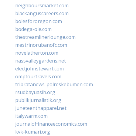
neighboursmarket.com
blackanguscareers.com
bolesfororegon.com
bodega-ole.com
thestreamlinerlounge.com
mestrinorubanofc.com
novelatherton.com
nassvalleygardens.net
electjohnstewart.com
omptourtravels.com
tribratanews-polreskebumen.com
rsudbayuasih.org
publikjurnalistik.org
juneteenthapparel.net
italywarm.com
journaloffinanceeconomics.com
kvk-kumari.org