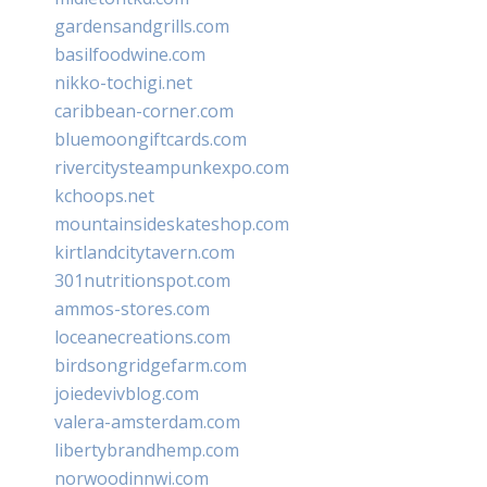
gardensandgrills.com
basilfoodwine.com
nikko-tochigi.net
caribbean-corner.com
bluemoongiftcards.com
rivercitysteampunkexpo.com
kchoops.net
mountainsideskateshop.com
kirtlandcitytavern.com
301nutritionspot.com
ammos-stores.com
loceanecreations.com
birdsongridgefarm.com
joiedevivblog.com
valera-amsterdam.com
libertybrandhemp.com
norwoodinnwi.com