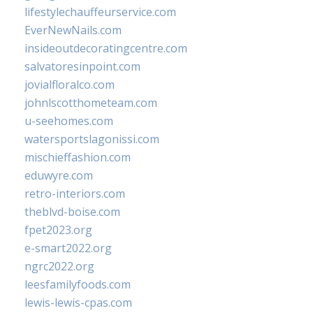
lifestylechauffeurservice.com
EverNewNails.com
insideoutdecoratingcentre.com
salvatoresinpoint.com
jovialfloralco.com
johnlscotthometeam.com
u-seehomes.com
watersportslagonissi.com
mischieffashion.com
eduwyre.com
retro-interiors.com
theblvd-boise.com
fpet2023.org
e-smart2022.org
ngrc2022.org
leesfamilyfoods.com
lewis-lewis-cpas.com