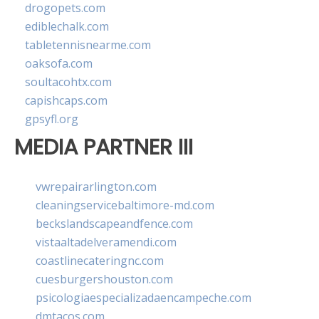
drogopets.com
ediblechalk.com
tabletennisnearme.com
oaksofa.com
soultacohtx.com
capishcaps.com
gpsyfl.org
MEDIA PARTNER III
vwrepairarlington.com
cleaningservicebaltimore-md.com
beckslandscapeandfence.com
vistaaltadelveramendi.com
coastlinecateringnc.com
cuesburgershouston.com
psicologiaespecializadaencampeche.com
dmtacos.com