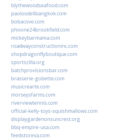
blythewoodseafood.com
paolosdelibangkok.com
bobacove.com
phoone24brookfield.com
mickeybarmama.com
roadwayconstructioninc.com
shopdragonflyboutique.com
sportszilla.org
batchprovisionsbar.com
brasserie-gobette.com
musicrearte.com
morseysfarms.com
riverviewtennis.com
official-kelly-toys-squishmallows.com
displaygardenonsuncrest.org
bbq-empire-usa.com
feedstoreva.com