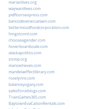
marianlives.org
waywardtees.com
pidfloorsexpress.com
bancodevenezuelaen.com
bettermoodfoodcorporation.com
hingstonnt.com
chooseagender.com
hoverboardssale.com
alaskapolitics.com
stsmp.org
manoelneves.com
mandelaeffectlibrary.com
roselynns.com
balanceyoganj.com
salesforceblogs.com
TrainGames365.com
BaytownEvaCationRentals.com