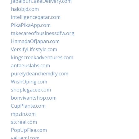
JabalpurCakeDelivery.com
halobjd.com
intelligenceqatar.com
PikaPikaApp.com
takecareofbusinessdfw.org
HamadaOfJapan.com
VersifyLifestyle.com
kingscreekadventures.com
antaeuslabs.com
purelycleanchemdry.com
WishOping.com
shoplegacee.com
bonvivantshop.com
CupPlante.com
mpzin.com
stcreal.com
PopUpFlea.com
valueml.com