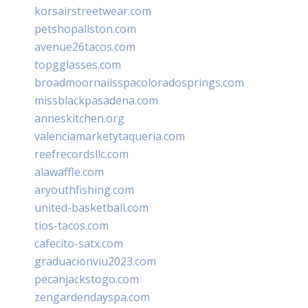
korsairstreetwear.com
petshopallston.com
avenue26tacos.com
topgglasses.com
broadmoornailsspacoloradosprings.com
missblackpasadena.com
anneskitchen.org
valenciamarketytaqueria.com
reefrecordsllc.com
alawaffle.com
aryouthfishing.com
united-basketball.com
tios-tacos.com
cafecito-satx.com
graduacionviu2023.com
pecanjackstogo.com
zengardendayspa.com