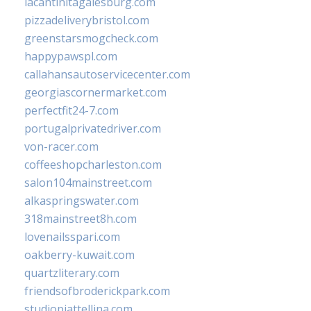
lacantinitagalesburg.com
pizzadeliverybristol.com
greenstarsmogcheck.com
happypawspl.com
callahansautoservicecenter.com
georgiascornermarket.com
perfectfit24-7.com
portugalprivatedriver.com
von-racer.com
coffeeshopcharleston.com
salon104mainstreet.com
alkaspringswater.com
318mainstreet8h.com
lovenailsspari.com
oakberry-kuwait.com
quartzliterary.com
friendsofbroderickpark.com
studiopiattellina.com