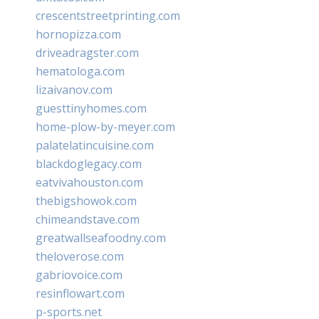
crescentstreetprinting.com
hornopizza.com
driveadragster.com
hematologa.com
lizaivanov.com
guesttinyhomes.com
home-plow-by-meyer.com
palatelatincuisine.com
blackdoglegacy.com
eatvivahouston.com
thebigshowok.com
chimeandstave.com
greatwallseafoodny.com
theloverose.com
gabriovoice.com
resinflowart.com
p-sports.net