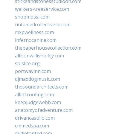
sticksandstonesstudiooh.com
walkers-treeservice.com
shopmossi.com
untamedcollectivesd.com
mxpwellness.com
infernocanine.com
thepaperhousecollection.com
allisonwillisholley.com
solslite.org
portwayinn.com
djmaddogmusic.com
thesoundarchitects.com
allin1roofing.com
keepjudgewebb.com
anatomyofadventure.com
drivancastillo.com
cmmedspa.com
midletontkd.com