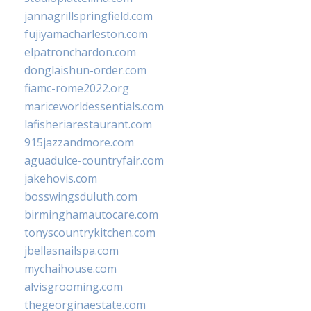
jannagrillspringfield.com
fujiyamacharleston.com
elpatronchardon.com
donglaishun-order.com
fiamc-rome2022.org
mariceworldessentials.com
lafisheriarestaurant.com
915jazzandmore.com
aguadulce-countryfair.com
jakehovis.com
bosswingsduluth.com
birminghamautocare.com
tonyscountrykitchen.com
jbellasnailspa.com
mychaihouse.com
alvisgrooming.com
thegeorginaestate.com