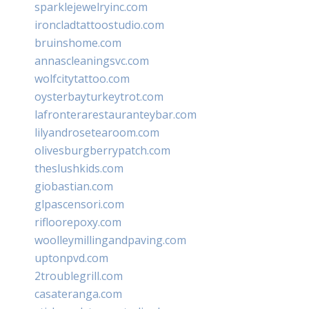
sparklejewelryinc.com
ironcladtattoostudio.com
bruinshome.com
annascleaningsvc.com
wolfcitytattoo.com
oysterbayturkeytrot.com
lafronterarestauranteybar.com
lilyandrosetearoom.com
olivesburgberrypatch.com
theslushkids.com
giobastian.com
glpascensori.com
rifloorepoxy.com
woolleymillingandpaving.com
uptonpvd.com
2troublegrill.com
casateranga.com