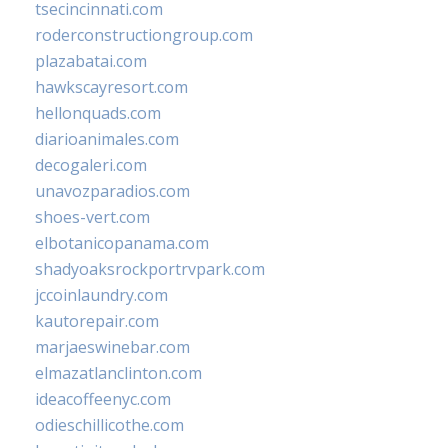
tsecincinnati.com
roderconstructiongroup.com
plazabatai.com
hawkscayresort.com
hellonquads.com
diarioanimales.com
decogaleri.com
unavozparadios.com
shoes-vert.com
elbotanicopanama.com
shadyoaksrockportrvpark.com
jccoinlaundry.com
kautorepair.com
marjaeswinebar.com
elmazatlanclinton.com
ideacoffeenyc.com
odieschillicothe.com