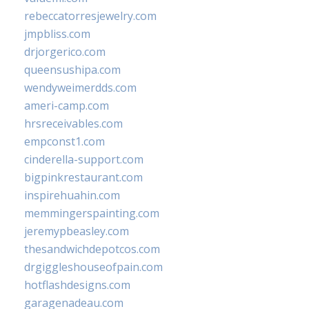
rebeccatorresjewelry.com
jmpbliss.com
drjorgerico.com
queensushipa.com
wendyweimerdds.com
ameri-camp.com
hrsreceivables.com
empconst1.com
cinderella-support.com
bigpinkrestaurant.com
inspirehuahin.com
memmingerspainting.com
jeremypbeasley.com
thesandwichdepotcos.com
drgiggleshouseofpain.com
hotflashdesigns.com
garagenadeau.com