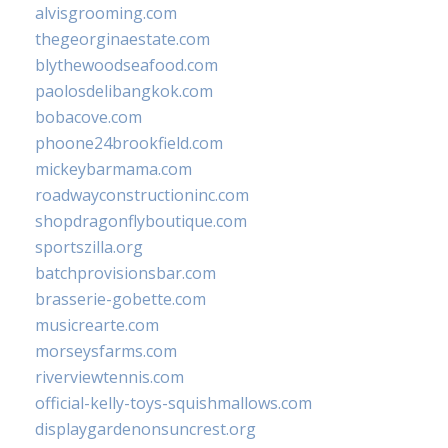
alvisgrooming.com
thegeorginaestate.com
blythewoodseafood.com
paolosdelibangkok.com
bobacove.com
phoone24brookfield.com
mickeybarmama.com
roadwayconstructioninc.com
shopdragonflyboutique.com
sportszilla.org
batchprovisionsbar.com
brasserie-gobette.com
musicrearte.com
morseysfarms.com
riverviewtennis.com
official-kelly-toys-squishmallows.com
displaygardenonsuncrest.org