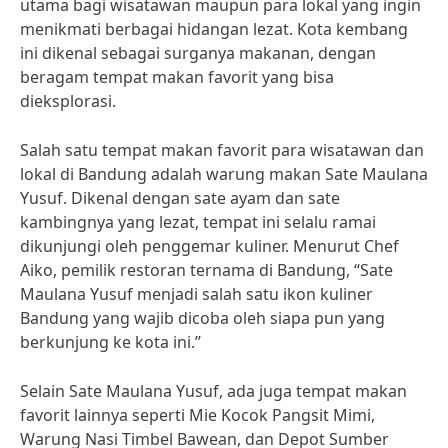
utama bagi wisatawan maupun para lokal yang ingin
menikmati berbagai hidangan lezat. Kota kembang
ini dikenal sebagai surganya makanan, dengan
beragam tempat makan favorit yang bisa
dieksplorasi.
Salah satu tempat makan favorit para wisatawan dan
lokal di Bandung adalah warung makan Sate Maulana
Yusuf. Dikenal dengan sate ayam dan sate
kambingnya yang lezat, tempat ini selalu ramai
dikunjungi oleh penggemar kuliner. Menurut Chef
Aiko, pemilik restoran ternama di Bandung, “Sate
Maulana Yusuf menjadi salah satu ikon kuliner
Bandung yang wajib dicoba oleh siapa pun yang
berkunjung ke kota ini.”
Selain Sate Maulana Yusuf, ada juga tempat makan
favorit lainnya seperti Mie Kocok Pangsit Mimi,
Warung Nasi Timbel Bawean, dan Depot Sumber