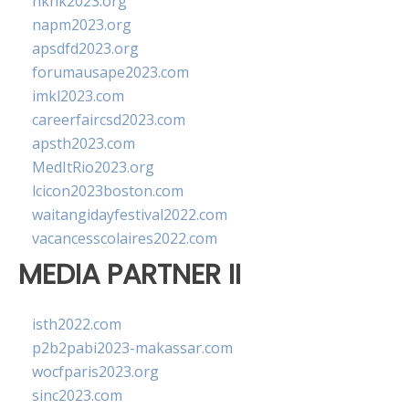
hkhk2023.org
napm2023.org
apsdfd2023.org
forumausape2023.com
imkl2023.com
careerfaircsd2023.com
apsth2023.com
MedItRio2023.org
lcicon2023boston.com
waitangidayfestival2022.com
vacancesscolaires2022.com
MEDIA PARTNER II
isth2022.com
p2b2pabi2023-makassar.com
wocfparis2023.org
sinc2023.com