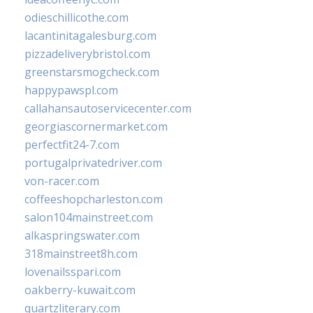
odieschillicothe.com
lacantinitagalesburg.com
pizzadeliverybristol.com
greenstarsmogcheck.com
happypawspl.com
callahansautoservicecenter.com
georgiascornermarket.com
perfectfit24-7.com
portugalprivatedriver.com
von-racer.com
coffeeshopcharleston.com
salon104mainstreet.com
alkaspringswater.com
318mainstreet8h.com
lovenailsspari.com
oakberry-kuwait.com
quartzliterary.com