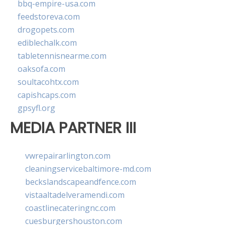
bbq-empire-usa.com
feedstoreva.com
drogopets.com
ediblechalk.com
tabletennisnearme.com
oaksofa.com
soultacohtx.com
capishcaps.com
gpsyfl.org
MEDIA PARTNER III
vwrepairarlington.com
cleaningservicebaltimore-md.com
beckslandscapeandfence.com
vistaaltadelveramendi.com
coastlinecateringnc.com
cuesburgershouston.com