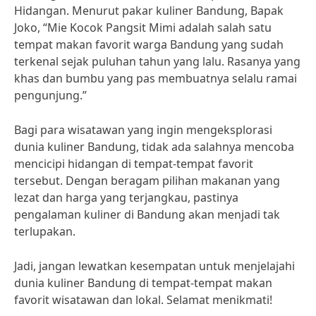
Hidangan. Menurut pakar kuliner Bandung, Bapak
Joko, “Mie Kocok Pangsit Mimi adalah salah satu
tempat makan favorit warga Bandung yang sudah
terkenal sejak puluhan tahun yang lalu. Rasanya yang
khas dan bumbu yang pas membuatnya selalu ramai
pengunjung.”
Bagi para wisatawan yang ingin mengeksplorasi
dunia kuliner Bandung, tidak ada salahnya mencoba
mencicipi hidangan di tempat-tempat favorit
tersebut. Dengan beragam pilihan makanan yang
lezat dan harga yang terjangkau, pastinya
pengalaman kuliner di Bandung akan menjadi tak
terlupakan.
Jadi, jangan lewatkan kesempatan untuk menjelajahi
dunia kuliner Bandung di tempat-tempat makan
favorit wisatawan dan lokal. Selamat menikmati!