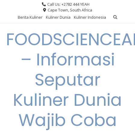
Skip
Call Us: +2782 444 YEAH
to
Cape Town, South Africa
content
Berita Kuliner
Kuliner Dunia
Kuliner Indonesia
FOODSCIENCE
– Informasi
Seputar
Kuliner Dunia
Wajib Coba