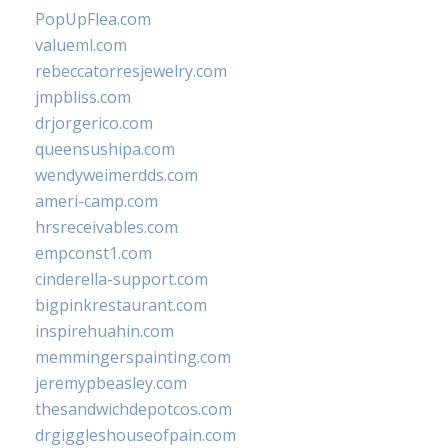
PopUpFlea.com
valueml.com
rebeccatorresjewelry.com
jmpbliss.com
drjorgerico.com
queensushipa.com
wendyweimerdds.com
ameri-camp.com
hrsreceivables.com
empconst1.com
cinderella-support.com
bigpinkrestaurant.com
inspirehuahin.com
memmingerspainting.com
jeremypbeasley.com
thesandwichdepotcos.com
drgiggleshouseofpain.com