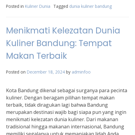
Posted in
Kuliner Dunia
Tagged
dunia kuliner bandung
Menikmati Kelezatan Dunia
Kuliner Bandung: Tempat
Makan Terbaik
Posted on
December 18, 2024
by
adminfoo
Kota Bandung dikenal sebagai surganya para pecinta
kuliner. Dengan beragam pilihan tempat makan
terbaik, tidak diragukan lagi bahwa Bandung
merupakan destinasi wajib bagi siapa pun yang ingin
menikmati kelezatan dunia kuliner. Dari makanan
tradisional hingga makanan internasional, Bandung
memiliki segalanya untuk memanjakan lidah Anda.