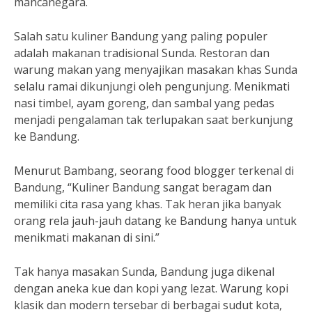
mancanegara.
Salah satu kuliner Bandung yang paling populer
adalah makanan tradisional Sunda. Restoran dan
warung makan yang menyajikan masakan khas Sunda
selalu ramai dikunjungi oleh pengunjung. Menikmati
nasi timbel, ayam goreng, dan sambal yang pedas
menjadi pengalaman tak terlupakan saat berkunjung
ke Bandung.
Menurut Bambang, seorang food blogger terkenal di
Bandung, “Kuliner Bandung sangat beragam dan
memiliki cita rasa yang khas. Tak heran jika banyak
orang rela jauh-jauh datang ke Bandung hanya untuk
menikmati makanan di sini.”
Tak hanya masakan Sunda, Bandung juga dikenal
dengan aneka kue dan kopi yang lezat. Warung kopi
klasik dan modern tersebar di berbagai sudut kota,