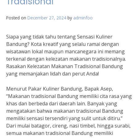
Tradisional
Posted on
December 27, 2024
by
adminfoo
Siapa yang tidak tahu tentang Sensasi Kuliner
Bandung? Kota kreatif yang selalu ramai dengan
wisatawan lokal maupun mancanegara ini memang
terkenal dengan kelezatan makanan tradisionalnya.
Rasakan Kelezatan Makanan Tradisional Bandung
yang memanjakan lidah dan perut Anda!
Menurut Pakar Kuliner Bandung, Bapak Asep,
“Makanan tradisional Bandung memiliki cita rasa yang
khas dan berbeda dari daerah lain. Banyak yang
mengatakan bahwa makanan tradisional Bandung
memiliki sensasi tersendiri yang sulit untuk ditiru.”
Dari mulai batagor, cireng, nasi timbel, hingga surabi,
semua makanan tradisional Bandung memiliki