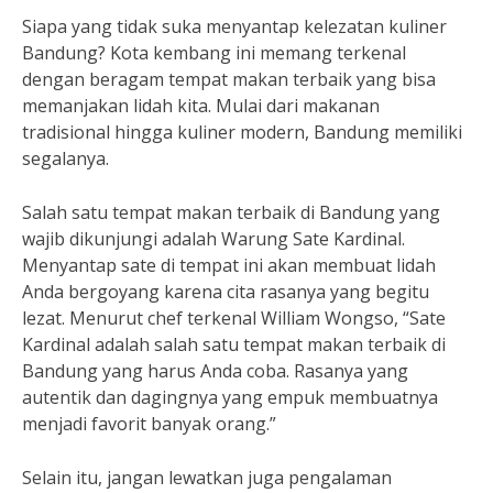
Siapa yang tidak suka menyantap kelezatan kuliner
Bandung? Kota kembang ini memang terkenal
dengan beragam tempat makan terbaik yang bisa
memanjakan lidah kita. Mulai dari makanan
tradisional hingga kuliner modern, Bandung memiliki
segalanya.
Salah satu tempat makan terbaik di Bandung yang
wajib dikunjungi adalah Warung Sate Kardinal.
Menyantap sate di tempat ini akan membuat lidah
Anda bergoyang karena cita rasanya yang begitu
lezat. Menurut chef terkenal William Wongso, “Sate
Kardinal adalah salah satu tempat makan terbaik di
Bandung yang harus Anda coba. Rasanya yang
autentik dan dagingnya yang empuk membuatnya
menjadi favorit banyak orang.”
Selain itu, jangan lewatkan juga pengalaman