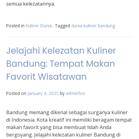
semua kelezatannya.
Posted in
Kuliner Dunia
Tagged
dunia kuliner bandung
Jelajahi Kelezatan Kuliner
Bandung: Tempat Makan
Favorit Wisatawan
Posted on
January 4, 2025
by
adminfoo
Bandung memang dikenal sebagai surganya kuliner
di Indonesia. Kota kreatif ini memiliki beragam tempat
makan favorit yang bisa membuat lidah Anda
bergoyang. Jelajahi kelezatan kuliner Bandung di