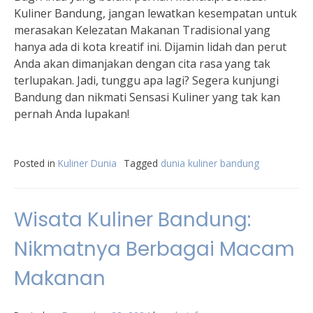
Kuliner Bandung, jangan lewatkan kesempatan untuk
merasakan Kelezatan Makanan Tradisional yang
hanya ada di kota kreatif ini. Dijamin lidah dan perut
Anda akan dimanjakan dengan cita rasa yang tak
terlupakan. Jadi, tunggu apa lagi? Segera kunjungi
Bandung dan nikmati Sensasi Kuliner yang tak kan
pernah Anda lupakan!
Posted in
Kuliner Dunia
Tagged
dunia kuliner bandung
Wisata Kuliner Bandung:
Nikmatnya Berbagai Macam
Makanan