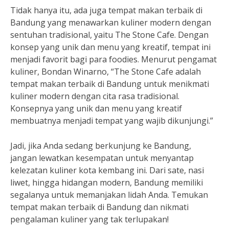
Tidak hanya itu, ada juga tempat makan terbaik di
Bandung yang menawarkan kuliner modern dengan
sentuhan tradisional, yaitu The Stone Cafe. Dengan
konsep yang unik dan menu yang kreatif, tempat ini
menjadi favorit bagi para foodies. Menurut pengamat
kuliner, Bondan Winarno, “The Stone Cafe adalah
tempat makan terbaik di Bandung untuk menikmati
kuliner modern dengan cita rasa tradisional.
Konsepnya yang unik dan menu yang kreatif
membuatnya menjadi tempat yang wajib dikunjungi.”
Jadi, jika Anda sedang berkunjung ke Bandung,
jangan lewatkan kesempatan untuk menyantap
kelezatan kuliner kota kembang ini. Dari sate, nasi
liwet, hingga hidangan modern, Bandung memiliki
segalanya untuk memanjakan lidah Anda. Temukan
tempat makan terbaik di Bandung dan nikmati
pengalaman kuliner yang tak terlupakan!