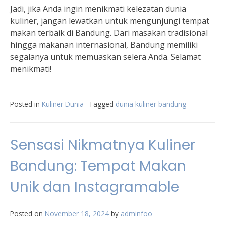
Jadi, jika Anda ingin menikmati kelezatan dunia
kuliner, jangan lewatkan untuk mengunjungi tempat
makan terbaik di Bandung. Dari masakan tradisional
hingga makanan internasional, Bandung memiliki
segalanya untuk memuaskan selera Anda. Selamat
menikmati!
Posted in
Kuliner Dunia
Tagged
dunia kuliner bandung
Sensasi Nikmatnya Kuliner
Bandung: Tempat Makan
Unik dan Instagramable
Posted on
November 18, 2024
by
adminfoo