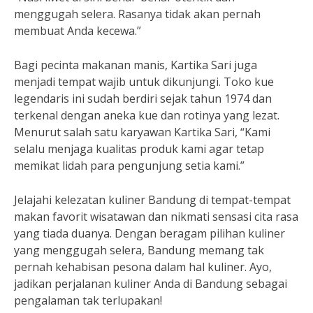
menggugah selera. Rasanya tidak akan pernah
membuat Anda kecewa.”
Bagi pecinta makanan manis, Kartika Sari juga
menjadi tempat wajib untuk dikunjungi. Toko kue
legendaris ini sudah berdiri sejak tahun 1974 dan
terkenal dengan aneka kue dan rotinya yang lezat.
Menurut salah satu karyawan Kartika Sari, “Kami
selalu menjaga kualitas produk kami agar tetap
memikat lidah para pengunjung setia kami.”
Jelajahi kelezatan kuliner Bandung di tempat-tempat
makan favorit wisatawan dan nikmati sensasi cita rasa
yang tiada duanya. Dengan beragam pilihan kuliner
yang menggugah selera, Bandung memang tak
pernah kehabisan pesona dalam hal kuliner. Ayo,
jadikan perjalanan kuliner Anda di Bandung sebagai
pengalaman tak terlupakan!