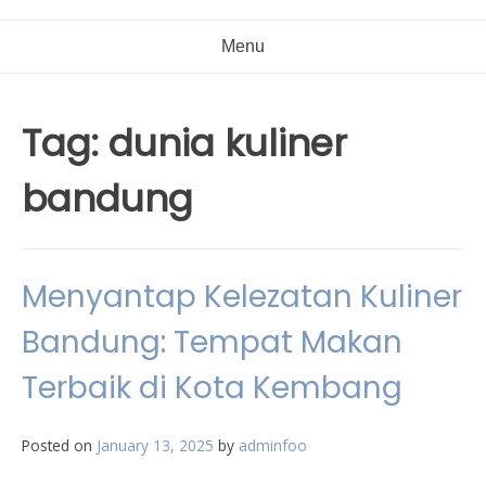
Menu
Tag:
dunia kuliner
bandung
Menyantap Kelezatan Kuliner
Bandung: Tempat Makan
Terbaik di Kota Kembang
Posted on
January 13, 2025
by
adminfoo