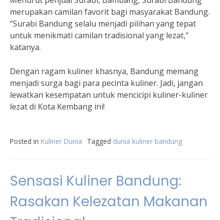
Menurut penjual Surabi, Bambang, Surabi Bandung
merupakan camilan favorit bagi masyarakat Bandung.
“Surabi Bandung selalu menjadi pilihan yang tepat
untuk menikmati camilan tradisional yang lezat,”
katanya.
Dengan ragam kuliner khasnya, Bandung memang
menjadi surga bagi para pecinta kuliner. Jadi, jangan
lewatkan kesempatan untuk mencicipi kuliner-kuliner
lezat di Kota Kembang ini!
Posted in
Kuliner Dunia
Tagged
dunia kuliner bandung
Sensasi Kuliner Bandung:
Rasakan Kelezatan Makanan