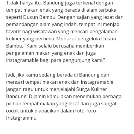
Tidak hanya itu, Bandung juga terkenal dengan
tempat makan enak yang berada di alam terbuka,
seperti Dusun Bambu. Dengan sajian yang lezat dan
pemandangan alam yang indah, tempat ini menjadi
favorit bagi wisatawan yang mencari pengalaman
kuliner yang berbeda. Menurut pengelola Dusun
Bambu, “Kami selalu berusaha memberikan
pengalaman makan yang enak dan juga
instagramable bagi para pengunjung kami.”
Jadi, jika kamu sedang berada di Bandung dan
mencari tempat makan enak dan instagramable,
jangan ragu untuk menjelajahi Surga Kuliner
Bandung. Dijamin kamu akan menemukan berbagai
pilihan tempat makan yang lezat dan juga sangat
cocok untuk diabadikan dalam foto-foto
Instagrammu.