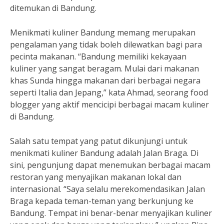
ditemukan di Bandung.
Menikmati kuliner Bandung memang merupakan
pengalaman yang tidak boleh dilewatkan bagi para
pecinta makanan. “Bandung memiliki kekayaan
kuliner yang sangat beragam. Mulai dari makanan
khas Sunda hingga makanan dari berbagai negara
seperti Italia dan Jepang,” kata Ahmad, seorang food
blogger yang aktif mencicipi berbagai macam kuliner
di Bandung.
Salah satu tempat yang patut dikunjungi untuk
menikmati kuliner Bandung adalah Jalan Braga. Di
sini, pengunjung dapat menemukan berbagai macam
restoran yang menyajikan makanan lokal dan
internasional. “Saya selalu merekomendasikan Jalan
Braga kepada teman-teman yang berkunjung ke
Bandung. Tempat ini benar-benar menyajikan kuliner