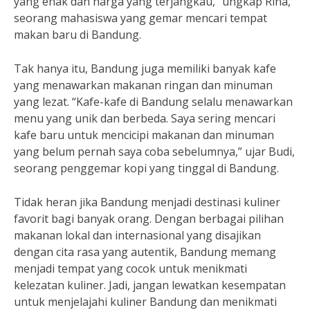
yang enak dan harga yang terjangkau,” ungkap Rina,
seorang mahasiswa yang gemar mencari tempat
makan baru di Bandung.
Tak hanya itu, Bandung juga memiliki banyak kafe
yang menawarkan makanan ringan dan minuman
yang lezat. “Kafe-kafe di Bandung selalu menawarkan
menu yang unik dan berbeda. Saya sering mencari
kafe baru untuk mencicipi makanan dan minuman
yang belum pernah saya coba sebelumnya,” ujar Budi,
seorang penggemar kopi yang tinggal di Bandung.
Tidak heran jika Bandung menjadi destinasi kuliner
favorit bagi banyak orang. Dengan berbagai pilihan
makanan lokal dan internasional yang disajikan
dengan cita rasa yang autentik, Bandung memang
menjadi tempat yang cocok untuk menikmati
kelezatan kuliner. Jadi, jangan lewatkan kesempatan
untuk menjelajahi kuliner Bandung dan menikmati