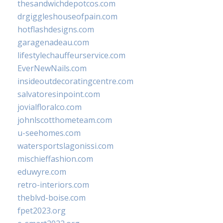
thesandwichdepotcos.com
drgiggleshouseofpain.com
hotflashdesigns.com
garagenadeau.com
lifestylechauffeurservice.com
EverNewNails.com
insideoutdecoratingcentre.com
salvatoresinpoint.com
jovialfloralco.com
johnlscotthometeam.com
u-seehomes.com
watersportslagonissi.com
mischieffashion.com
eduwyre.com
retro-interiors.com
theblvd-boise.com
fpet2023.org