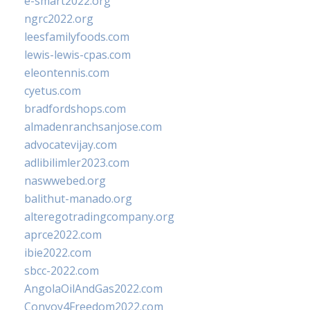
e-smart2022.org
ngrc2022.org
leesfamilyfoods.com
lewis-lewis-cpas.com
eleontennis.com
cyetus.com
bradfordshops.com
almadenranchsanjose.com
advocatevijay.com
adlibilimler2023.com
naswwebed.org
balithut-manado.org
alteregotradingcompany.org
aprce2022.com
ibie2022.com
sbcc-2022.com
AngolaOilAndGas2022.com
Convoy4Freedom2022.com