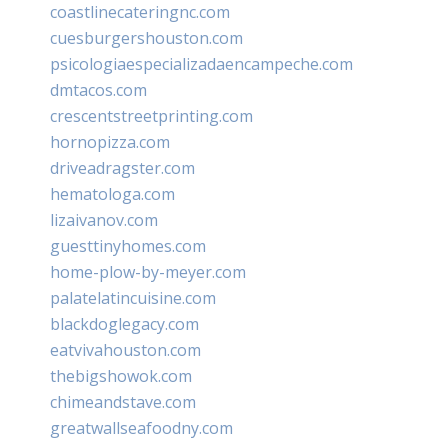
coastlinecateringnc.com
cuesburgershouston.com
psicologiaespecializadaencampeche.com
dmtacos.com
crescentstreetprinting.com
hornopizza.com
driveadragster.com
hematologa.com
lizaivanov.com
guesttinyhomes.com
home-plow-by-meyer.com
palatelatincuisine.com
blackdoglegacy.com
eatvivahouston.com
thebigshowok.com
chimeandstave.com
greatwallseafoodny.com