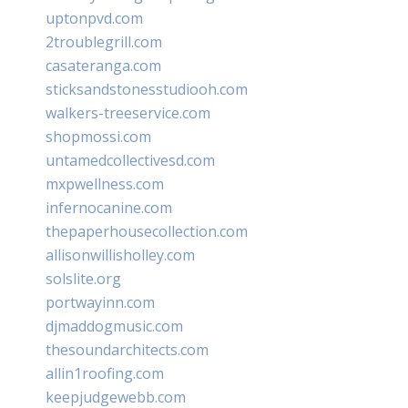
uptonpvd.com
2troublegrill.com
casateranga.com
sticksandstonesstudiooh.com
walkers-treeservice.com
shopmossi.com
untamedcollectivesd.com
mxpwellness.com
infernocanine.com
thepaperhousecollection.com
allisonwillisholley.com
solslite.org
portwayinn.com
djmaddogmusic.com
thesoundarchitects.com
allin1roofing.com
keepjudgewebb.com