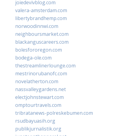
joiedevivblog.com
valera-amsterdam.com
libertybrandhemp.com
norwoodinnwi.com
neighboursmarket.com
blackanguscareers.com
bolesfororegon.com
bodega-ole.com
thestreamlinerlounge.com
mestrinorubanofc.com
novelatherton.com
nassvalleygardens.net
electjohnstewart.com
omptourtravels.com
tribratanews-polreskebumen.com
rsudbayuasih.org
publikjurnalistik.org