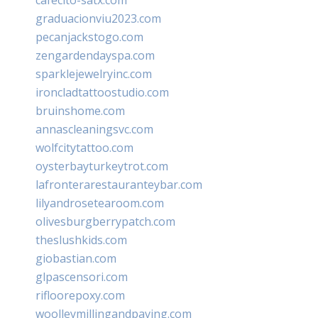
graduacionviu2023.com
pecanjackstogo.com
zengardendayspa.com
sparklejewelryinc.com
ironcladtattoostudio.com
bruinshome.com
annascleaningsvc.com
wolfcitytattoo.com
oysterbayturkeytrot.com
lafronterarestauranteybar.com
lilyandrosetearoom.com
olivesburgberrypatch.com
theslushkids.com
giobastian.com
glpascensori.com
rifloorepoxy.com
woolleymillingandpaving.com