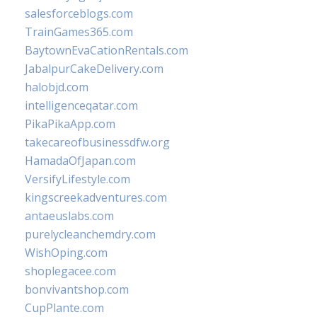
salesforceblogs.com
TrainGames365.com
BaytownEvaCationRentals.com
JabalpurCakeDelivery.com
halobjd.com
intelligenceqatar.com
PikaPikaApp.com
takecareofbusinessdfw.org
HamadaOfJapan.com
VersifyLifestyle.com
kingscreekadventures.com
antaeuslabs.com
purelycleanchemdry.com
WishOping.com
shoplegacee.com
bonvivantshop.com
CupPlante.com