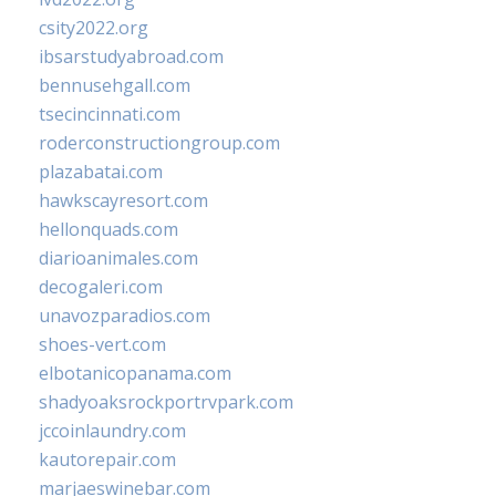
csity2022.org
ibsarstudyabroad.com
bennusehgall.com
tsecincinnati.com
roderconstructiongroup.com
plazabatai.com
hawkscayresort.com
hellonquads.com
diarioanimales.com
decogaleri.com
unavozparadios.com
shoes-vert.com
elbotanicopanama.com
shadyoaksrockportrvpark.com
jccoinlaundry.com
kautorepair.com
marjaeswinebar.com