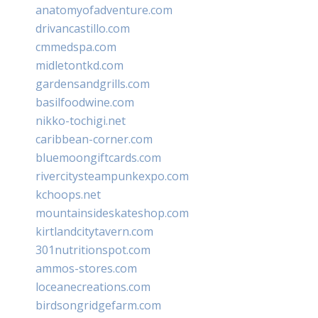
anatomyofadventure.com
drivancastillo.com
cmmedspa.com
midletontkd.com
gardensandgrills.com
basilfoodwine.com
nikko-tochigi.net
caribbean-corner.com
bluemoongiftcards.com
rivercitysteampunkexpo.com
kchoops.net
mountainsideskateshop.com
kirtlandcitytavern.com
301nutritionspot.com
ammos-stores.com
loceanecreations.com
birdsongridgefarm.com