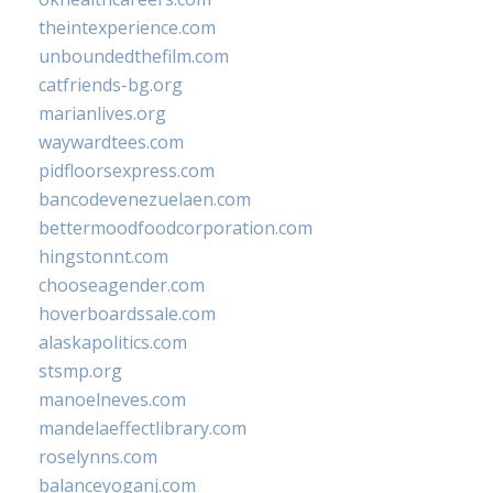
theintexperience.com
unboundedthefilm.com
catfriends-bg.org
marianlives.org
waywardtees.com
pidfloorsexpress.com
bancodevenezuelaen.com
bettermoodfoodcorporation.com
hingstonnt.com
chooseagender.com
hoverboardssale.com
alaskapolitics.com
stsmp.org
manoelneves.com
mandelaeffectlibrary.com
roselynns.com
balanceyoganj.com