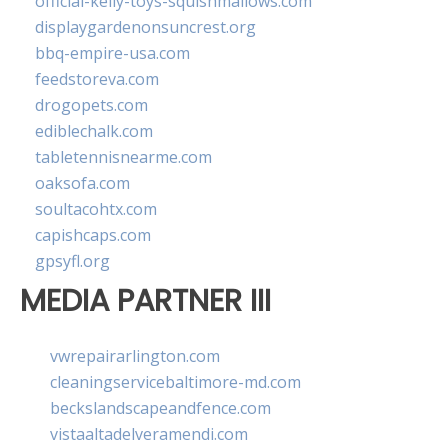
official-kelly-toys-squishmallows.com
displaygardenonsuncrest.org
bbq-empire-usa.com
feedstoreva.com
drogopets.com
ediblechalk.com
tabletennisnearme.com
oaksofa.com
soultacohtx.com
capishcaps.com
gpsyfl.org
MEDIA PARTNER III
vwrepairarlington.com
cleaningservicebaltimore-md.com
beckslandscapeandfence.com
vistaaltadelveramendi.com