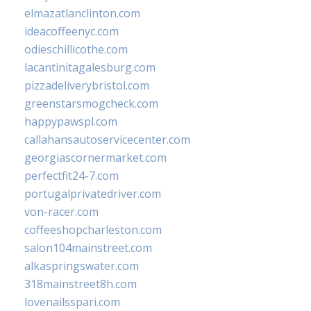
elmazatlanclinton.com
ideacoffeenyc.com
odieschillicothe.com
lacantinitagalesburg.com
pizzadeliverybristol.com
greenstarsmogcheck.com
happypawspl.com
callahansautoservicecenter.com
georgiascornermarket.com
perfectfit24-7.com
portugalprivatedriver.com
von-racer.com
coffeeshopcharleston.com
salon104mainstreet.com
alkaspringswater.com
318mainstreet8h.com
lovenailsspari.com