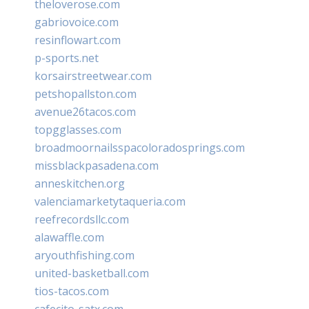
theloverose.com
gabriovoice.com
resinflowart.com
p-sports.net
korsairstreetwear.com
petshopallston.com
avenue26tacos.com
topgglasses.com
broadmoornailsspacoloradosprings.com
missblackpasadena.com
anneskitchen.org
valenciamarketytaqueria.com
reefrecordsllc.com
alawaffle.com
aryouthfishing.com
united-basketball.com
tios-tacos.com
cafecito-satx.com