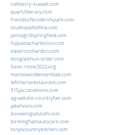
oakberry-kuwait.com
quartzliterary.com
friendsofbroderickpark.com
studiopiattellina.com
jannagrillspringfield.com
fujiyamacharleston.com
elpatronchardon.com
donglaishun-order.com
fiamc-rome2022.org
mariceworldessentials.com
lafisheriarestaurant.com
915jazzandmore.com
aguadulce-countryfair.com
jakehovis.com
bosswingsduluth.com
birminghamautocare.com
tonyscountrykitchen.com