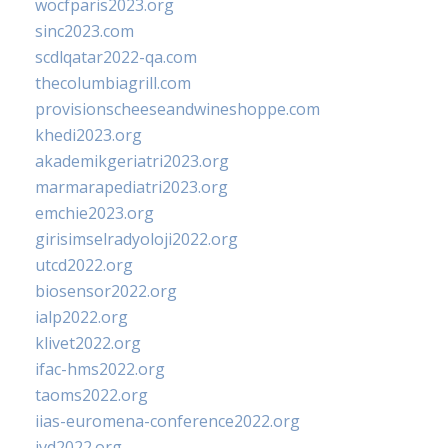
wocfparis2023.org
sinc2023.com
scdlqatar2022-qa.com
thecolumbiagrill.com
provisionscheeseandwineshoppe.com
khedi2023.org
akademikgeriatri2023.org
marmarapediatri2023.org
emchie2023.org
girisimselradyoloji2022.org
utcd2022.org
biosensor2022.org
ialp2022.org
klivet2022.org
ifac-hms2022.org
taoms2022.org
iias-euromena-conference2022.org
ivd2022.org