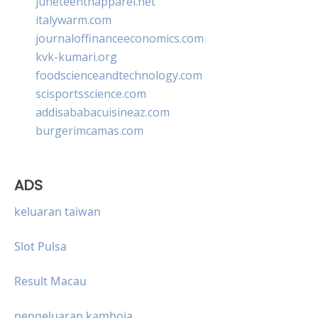
juneteenthapparel.net
italywarm.com
journaloffinanceeconomics.com
kvk-kumari.org
foodscienceandtechnology.com
scisportsscience.com
addisababacuisineaz.com
burgerimcamas.com
ADS
keluaran taiwan
Slot Pulsa
Result Macau
pengeluaran kamboja