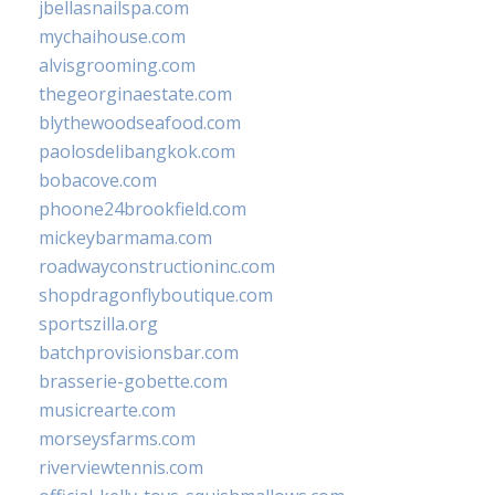
jbellasnailspa.com
mychaihouse.com
alvisgrooming.com
thegeorginaestate.com
blythewoodseafood.com
paolosdelibangkok.com
bobacove.com
phoone24brookfield.com
mickeybarmama.com
roadwayconstructioninc.com
shopdragonflyboutique.com
sportszilla.org
batchprovisionsbar.com
brasserie-gobette.com
musicrearte.com
morseysfarms.com
riverviewtennis.com