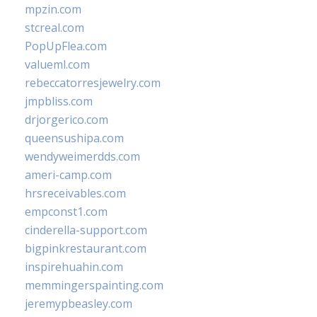
mpzin.com
stcreal.com
PopUpFlea.com
valueml.com
rebeccatorresjewelry.com
jmpbliss.com
drjorgerico.com
queensushipa.com
wendyweimerdds.com
ameri-camp.com
hrsreceivables.com
empconst1.com
cinderella-support.com
bigpinkrestaurant.com
inspirehuahin.com
memmingerspainting.com
jeremypbeasley.com