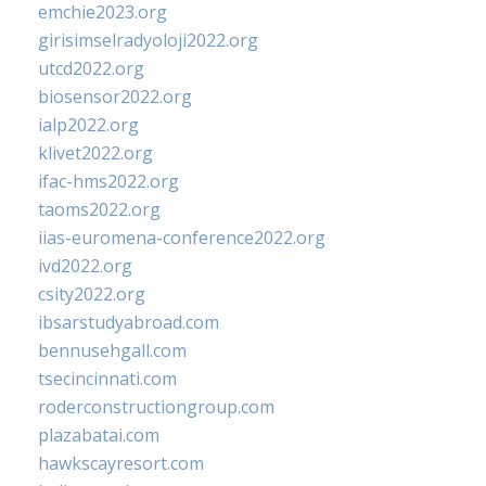
emchie2023.org
girisimselradyoloji2022.org
utcd2022.org
biosensor2022.org
ialp2022.org
klivet2022.org
ifac-hms2022.org
taoms2022.org
iias-euromena-conference2022.org
ivd2022.org
csity2022.org
ibsarstudyabroad.com
bennusehgall.com
tsecincinnati.com
roderconstructiongroup.com
plazabatai.com
hawkscayresort.com