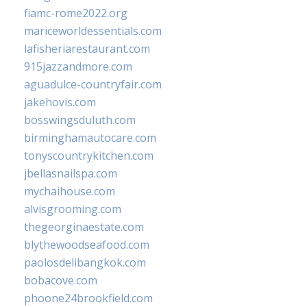
fiamc-rome2022.org
mariceworldessentials.com
lafisheriarestaurant.com
915jazzandmore.com
aguadulce-countryfair.com
jakehovis.com
bosswingsduluth.com
birminghamautocare.com
tonyscountrykitchen.com
jbellasnailspa.com
mychaihouse.com
alvisgrooming.com
thegeorginaestate.com
blythewoodseafood.com
paolosdelibangkok.com
bobacove.com
phoone24brookfield.com