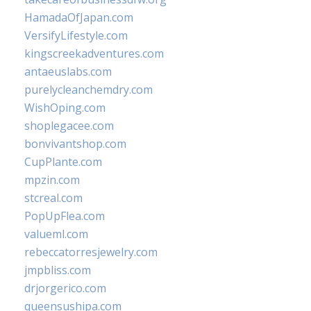
HamadaOfJapan.com
VersifyLifestyle.com
kingscreekadventures.com
antaeuslabs.com
purelycleanchemdry.com
WishOping.com
shoplegacee.com
bonvivantshop.com
CupPlante.com
mpzin.com
stcreal.com
PopUpFlea.com
valueml.com
rebeccatorresjewelry.com
jmpbliss.com
drjorgerico.com
queensushipa.com