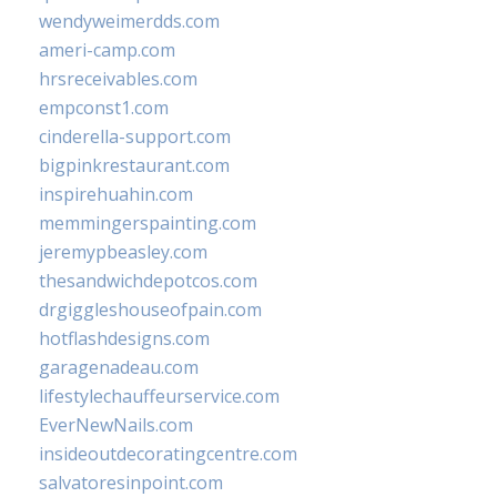
wendyweimerdds.com
ameri-camp.com
hrsreceivables.com
empconst1.com
cinderella-support.com
bigpinkrestaurant.com
inspirehuahin.com
memmingerspainting.com
jeremypbeasley.com
thesandwichdepotcos.com
drgiggleshouseofpain.com
hotflashdesigns.com
garagenadeau.com
lifestylechauffeurservice.com
EverNewNails.com
insideoutdecoratingcentre.com
salvatoresinpoint.com