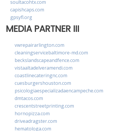
soultacohtx.com
capishcaps.com
gpsyfl.org
MEDIA PARTNER III
vwrepairarlington.com
cleaningservicebaltimore-md.com
beckslandscapeandfence.com
vistaaltadelveramendi.com
coastlinecateringnc.com
cuesburgershouston.com
psicologiaespecializadaencampeche.com
dmtacos.com
crescentstreetprinting.com
hornopizza.com
driveadragster.com
hematologa.com