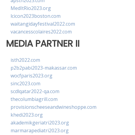
apsth2023.com
MedItRio2023.org
lcicon2023boston.com
waitangidayfestival2022.com
vacancesscolaires2022.com
MEDIA PARTNER II
isth2022.com
p2b2pabi2023-makassar.com
wocfparis2023.org
sinc2023.com
scdlqatar2022-qa.com
thecolumbiagrill.com
provisionscheeseandwineshoppe.com
khedi2023.org
akademikgeriatri2023.org
marmarapediatri2023.org