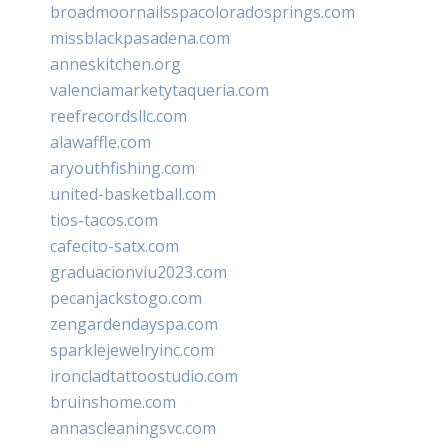
broadmoornailsspacoloradosprings.com
missblackpasadena.com
anneskitchen.org
valenciamarketytaqueria.com
reefrecordsllc.com
alawaffle.com
aryouthfishing.com
united-basketball.com
tios-tacos.com
cafecito-satx.com
graduacionviu2023.com
pecanjackstogo.com
zengardendayspa.com
sparklejewelryinc.com
ironcladtattoostudio.com
bruinshome.com
annascleaningsvc.com