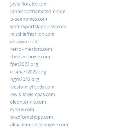
jovialfloralco.com
johnlscotthometeam.com
u-seehomes.com
watersportslagonissi.com
mischieffashion.com
eduwyre.com
retro-interiors.com
theblvd-boise.com
fpet2023.org
e-smart2022.org
ngrc2022.org
leesfamilyfoods.com
lewis-lewis-cpas.com
eleontennis.com
cyetus.com
bradfordshops.com
almadenranchsanjose.com