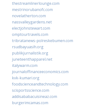
thestreamlinerlounge.com
mestrinorubanofc.com
novelatherton.com
nassvalleygardens.net
electjohnstewart.com
omptourtravels.com
tribratanews-polreskebumen.com
rsudbayuasih.org
publikjurnalistik.org
juneteenthapparel.net
italywarm.com
journaloffinanceeconomics.com
kvk-kumari.org
foodscienceandtechnology.com
scisportsscience.com
addisababacuisineaz.com
burgerimcamas.com