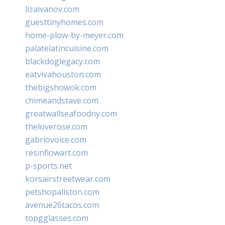
lizaivanov.com
guesttinyhomes.com
home-plow-by-meyer.com
palatelatincuisine.com
blackdoglegacy.com
eatvivahouston.com
thebigshowok.com
chimeandstave.com
greatwallseafoodny.com
theloverose.com
gabriovoice.com
resinflowart.com
p-sports.net
korsairstreetwear.com
petshopallston.com
avenue26tacos.com
topgglasses.com