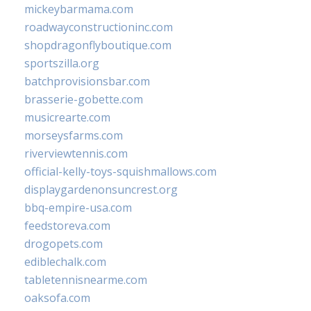
mickeybarmama.com
roadwayconstructioninc.com
shopdragonflyboutique.com
sportszilla.org
batchprovisionsbar.com
brasserie-gobette.com
musicrearte.com
morseysfarms.com
riverviewtennis.com
official-kelly-toys-squishmallows.com
displaygardenonsuncrest.org
bbq-empire-usa.com
feedstoreva.com
drogopets.com
ediblechalk.com
tabletennisnearme.com
oaksofa.com