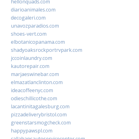
hellonquads.com
diarioanimales.com
decogaleri.com
unavozparadios.com
shoes-vert.com
elbotanicopanama.com
shadyoaksrockportrvpark.com
jccoinlaundry.com
kautorepair.com
marjaeswinebar.com
elmazatlanclinton.com
ideacoffeenyc.com
odieschillicothe.com
lacantinitagalesburg.com
pizzadeliverybristol.com
greenstarsmogcheck.com
happypawspl.com
callahansautoservicecenter.com