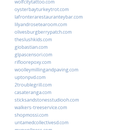
wolfcitytattoo.com
oysterbayturkeytrot.com
lafronterarestauranteybar.com
lilyandrosetearoom.com
olivesburgberrypatch.com
theslushkids.com
giobastian.com
glpascensori.com
rifloorepoxy.com
woolleymillingandpaving.com
uptonpvd.com
2troublegrill.com
casateranga.com
sticksandstonesstudiooh.com
walkers-treeservice.com
shopmossi.com
untamedcollectivesd.com
mxpwellness.com