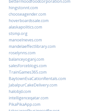
bettermoodfoodcorporation.com
hingstonnt.com
chooseagender.com
hoverboardssale.com
alaskapolitics.com
stsmp.org
manoelneves.com
mandelaeffectlibrary.com
roselynns.com
balanceyoganj.com
salesforceblogs.com
TrainGames365.com
BaytownEvaCationRentals.com
JabalpurCakeDelivery.com
halobjd.com
intelligenceqatar.com
PikaPikaApp.com
takecareofbusinessdfw.org