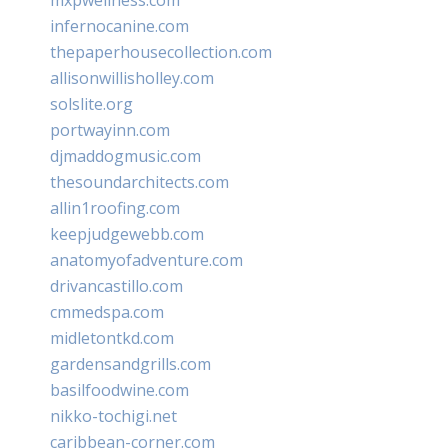
infernocanine.com
thepaperhousecollection.com
allisonwillisholley.com
solslite.org
portwayinn.com
djmaddogmusic.com
thesoundarchitects.com
allin1roofing.com
keepjudgewebb.com
anatomyofadventure.com
drivancastillo.com
cmmedspa.com
midletontkd.com
gardensandgrills.com
basilfoodwine.com
nikko-tochigi.net
caribbean-corner.com