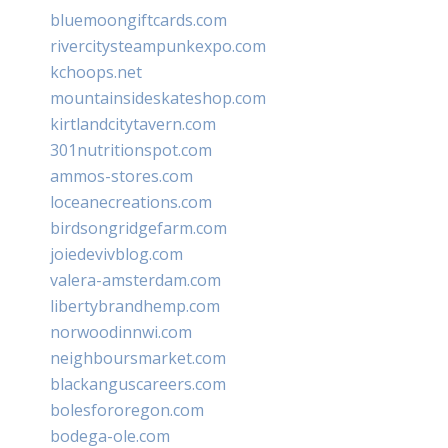
bluemoongiftcards.com
rivercitysteampunkexpo.com
kchoops.net
mountainsideskateshop.com
kirtlandcitytavern.com
301nutritionspot.com
ammos-stores.com
loceanecreations.com
birdsongridgefarm.com
joiedevivblog.com
valera-amsterdam.com
libertybrandhemp.com
norwoodinnwi.com
neighboursmarket.com
blackanguscareers.com
bolesfororegon.com
bodega-ole.com