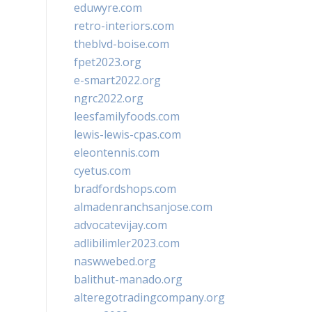
eduwyre.com
retro-interiors.com
theblvd-boise.com
fpet2023.org
e-smart2022.org
ngrc2022.org
leesfamilyfoods.com
lewis-lewis-cpas.com
eleontennis.com
cyetus.com
bradfordshops.com
almadenranchsanjose.com
advocatevijay.com
adlibilimler2023.com
naswwebed.org
balithut-manado.org
alteregotradingcompany.org