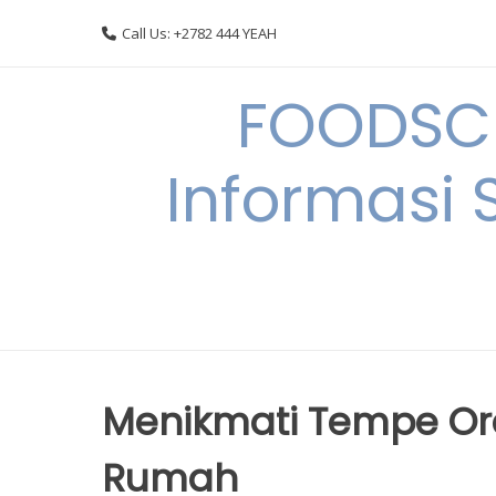
Skip
Call Us: +2782 444 YEAH
to
content
FOODSC
Informasi 
Menikmati Tempe Ore
Rumah