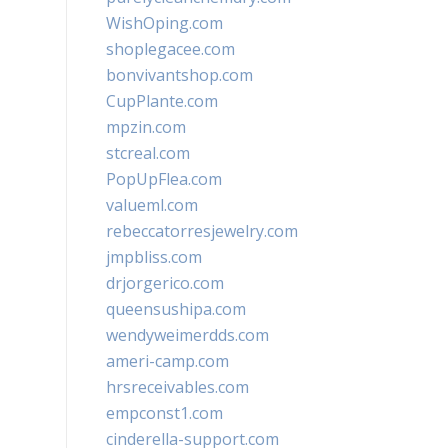
WishOping.com
shoplegacee.com
bonvivantshop.com
CupPlante.com
mpzin.com
stcreal.com
PopUpFlea.com
valueml.com
rebeccatorresjewelry.com
jmpbliss.com
drjorgerico.com
queensushipa.com
wendyweimerdds.com
ameri-camp.com
hrsreceivables.com
empconst1.com
cinderella-support.com