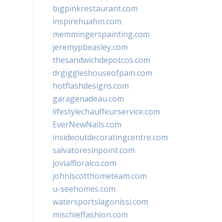
bigpinkrestaurant.com
inspirehuahin.com
memmingerspainting.com
jeremypbeasley.com
thesandwichdepotcos.com
drgiggleshouseofpain.com
hotflashdesigns.com
garagenadeau.com
lifestylechauffeurservice.com
EverNewNails.com
insideoutdecoratingcentre.com
salvatoresinpoint.com
jovialfloralco.com
johnlscotthometeam.com
u-seehomes.com
watersportslagonissi.com
mischieffashion.com