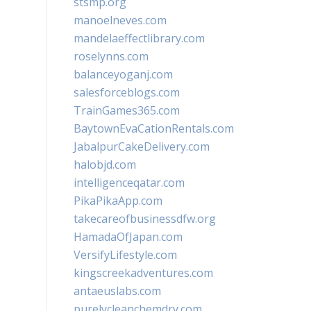
stsmp.org
manoelneves.com
mandelaeffectlibrary.com
roselynns.com
balanceyoganj.com
salesforceblogs.com
TrainGames365.com
BaytownEvaCationRentals.com
JabalpurCakeDelivery.com
halobjd.com
intelligenceqatar.com
PikaPikaApp.com
takecareofbusinessdfw.org
HamadaOfJapan.com
VersifyLifestyle.com
kingscreekadventures.com
antaeuslabs.com
purelycleanchemdry.com