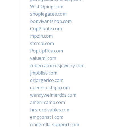
WishOping.com
shoplegacee.com
bonvivantshop.com
CupPlante.com
mpzin.com
stcreal.com
PopUpFlea.com
valueml.com
rebeccatorresjewelry.com
jmpbliss.com
drjorgerico.com
queensushipa.com
wendyweimerdds.com
ameri-camp.com
hrsreceivables.com
empconst1.com
cinderella-support.com