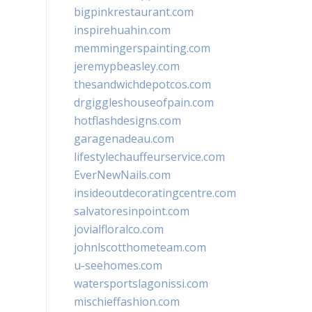
bigpinkrestaurant.com
inspirehuahin.com
memmingerspainting.com
jeremypbeasley.com
thesandwichdepotcos.com
drgiggleshouseofpain.com
hotflashdesigns.com
garagenadeau.com
lifestylechauffeurservice.com
EverNewNails.com
insideoutdecoratingcentre.com
salvatoresinpoint.com
jovialfloralco.com
johnlscotthometeam.com
u-seehomes.com
watersportslagonissi.com
mischieffashion.com