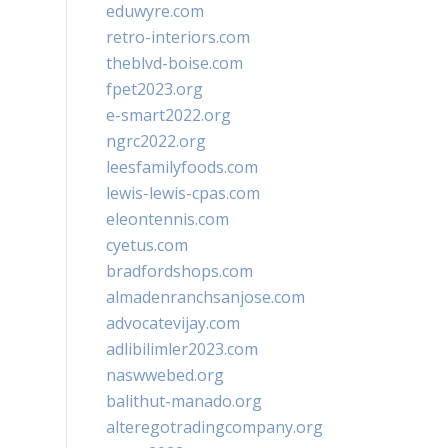
eduwyre.com
retro-interiors.com
theblvd-boise.com
fpet2023.org
e-smart2022.org
ngrc2022.org
leesfamilyfoods.com
lewis-lewis-cpas.com
eleontennis.com
cyetus.com
bradfordshops.com
almadenranchsanjose.com
advocatevijay.com
adlibilimler2023.com
naswwebed.org
balithut-manado.org
alteregotradingcompany.org