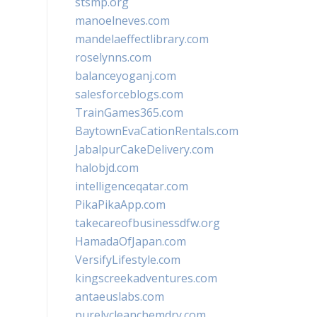
stsmp.org
manoelneves.com
mandelaeffectlibrary.com
roselynns.com
balanceyoganj.com
salesforceblogs.com
TrainGames365.com
BaytownEvaCationRentals.com
JabalpurCakeDelivery.com
halobjd.com
intelligenceqatar.com
PikaPikaApp.com
takecareofbusinessdfw.org
HamadaOfJapan.com
VersifyLifestyle.com
kingscreekadventures.com
antaeuslabs.com
purelycleanchemdry.com