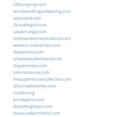
rifloorepoxy.com
woolleymillingandpaving.com
uptonpvd.com
2troublegrill.com
casateranga.com
sticksandstonesstudiooh.com
walkers-treeservice.com
shopmossi.com
untamedcollectivesd.com
mxpwellness.com
infernocanine.com
thepaperhousecollection.com
allisonwillisholley.com
solslite.org
portwayinn.com
djmaddogmusic.com
thesoundarchitects.com