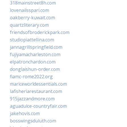
318mainstreet8h.com
lovenailsspari.com
oakberry-kuwait.com
quartzliterary.com
friendsofbroderickpark.com
studiopiattellina.com
jannagrillspringfield.com
fujiyamacharleston.com
elpatronchardon.com
donglaishun-order.com
fiamc-rome2022.org
mariceworldessentials.com
lafisheriarestaurant.com
915jazzandmore.com
aguadulce-countryfair.com
jakehovis.com
bosswingsduluth.com