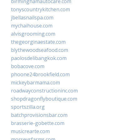
birminghamautocare.com
tonyscountrykitchen.com
jbellasnailspa.com
mychaihouse.com
alvisgrooming.com
thegeorginaestate.com
blythewoodseafood.com
paolosdelibangkok.com
bobacove.com
phoone24brookfield.com
mickeybarmama.com
roadwayconstructioninc.com
shopdragonflyboutique.com
sportszilla.org
batchprovisionsbar.com
brasserie-gobette.com
musicrearte.com
morseysfarms.com