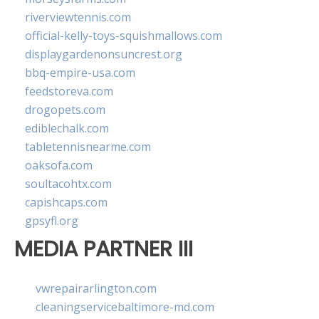
riverviewtennis.com
official-kelly-toys-squishmallows.com
displaygardenonsuncrest.org
bbq-empire-usa.com
feedstoreva.com
drogopets.com
ediblechalk.com
tabletennisnearme.com
oaksofa.com
soultacohtx.com
capishcaps.com
gpsyfl.org
MEDIA PARTNER III
vwrepairarlington.com
cleaningservicebaltimore-md.com