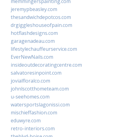
memmingerspainting.com
jeremypbeasley.com
thesandwichdepotcos.com
drgiggleshouseofpain.com
hotflashdesigns.com
garagenadeau.com
lifestylechauffeurservice.com
EverNewNails.com
insideoutdecoratingcentre.com
salvatoresinpoint.com
jovialfloralco.com
johnlscotthometeam.com
u-seehomes.com
watersportslagonissi.com
mischieffashion.com
eduwyre.com
retro-interiors.com
theblvd-boise.com