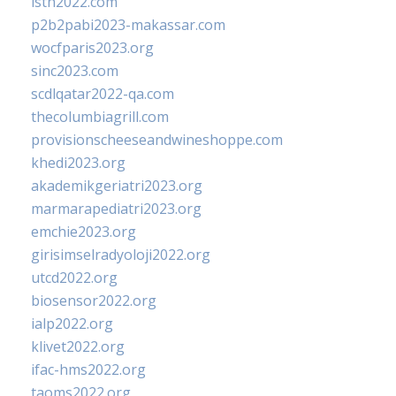
isth2022.com
p2b2pabi2023-makassar.com
wocfparis2023.org
sinc2023.com
scdlqatar2022-qa.com
thecolumbiagrill.com
provisionscheeseandwineshoppe.com
khedi2023.org
akademikgeriatri2023.org
marmarapediatri2023.org
emchie2023.org
girisimselradyoloji2022.org
utcd2022.org
biosensor2022.org
ialp2022.org
klivet2022.org
ifac-hms2022.org
taoms2022.org