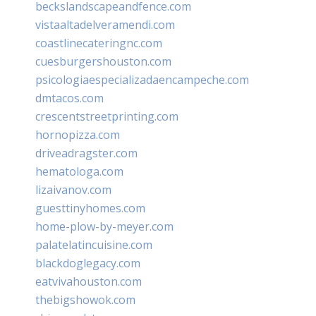
beckslandscapeandfence.com
vistaaltadelveramendi.com
coastlinecateringnc.com
cuesburgershouston.com
psicologiaespecializadaencampeche.com
dmtacos.com
crescentstreetprinting.com
hornopizza.com
driveadragster.com
hematologa.com
lizaivanov.com
guesttinyhomes.com
home-plow-by-meyer.com
palatelatincuisine.com
blackdoglegacy.com
eatvivahouston.com
thebigshowok.com