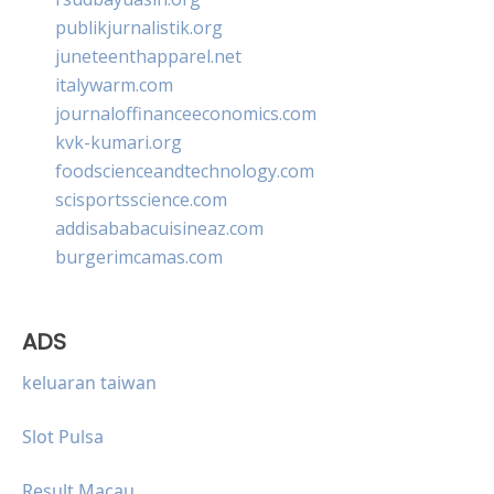
publikjurnalistik.org
juneteenthapparel.net
italywarm.com
journaloffinanceeconomics.com
kvk-kumari.org
foodscienceandtechnology.com
scisportsscience.com
addisababacuisineaz.com
burgerimcamas.com
ADS
keluaran taiwan
Slot Pulsa
Result Macau