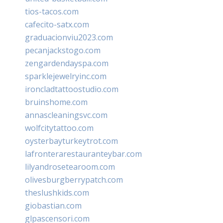
tios-tacos.com
cafecito-satx.com
graduacionviu2023.com
pecanjackstogo.com
zengardendayspa.com
sparklejewelryinc.com
ironcladtattoostudio.com
bruinshome.com
annascleaningsvc.com
wolfcitytattoo.com
oysterbayturkeytrot.com
lafronterarestauranteybar.com
lilyandrosetearoom.com
olivesburgberrypatch.com
theslushkids.com
giobastian.com
glpascensori.com