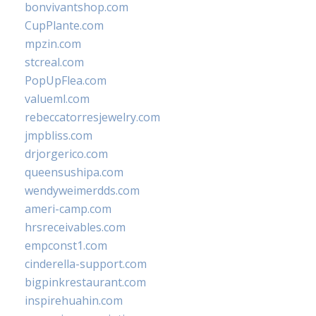
bonvivantshop.com
CupPlante.com
mpzin.com
stcreal.com
PopUpFlea.com
valueml.com
rebeccatorresjewelry.com
jmpbliss.com
drjorgerico.com
queensushipa.com
wendyweimerdds.com
ameri-camp.com
hrsreceivables.com
empconst1.com
cinderella-support.com
bigpinkrestaurant.com
inspirehuahin.com