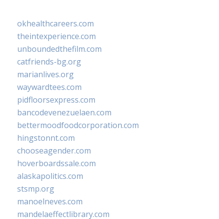
okhealthcareers.com
theintexperience.com
unboundedthefilm.com
catfriends-bg.org
marianlives.org
waywardtees.com
pidfloorsexpress.com
bancodevenezuelaen.com
bettermoodfoodcorporation.com
hingstonnt.com
chooseagender.com
hoverboardssale.com
alaskapolitics.com
stsmp.org
manoelneves.com
mandelaeffectlibrary.com