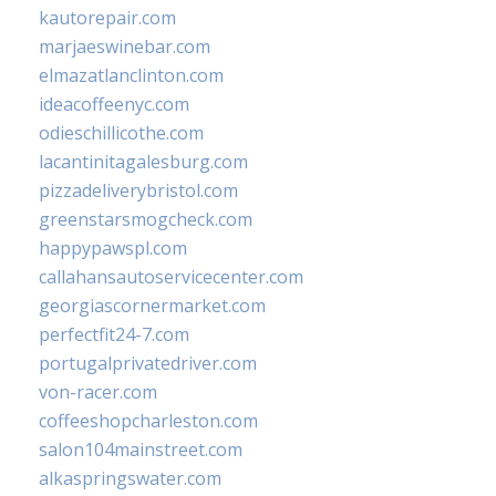
kautorepair.com
marjaeswinebar.com
elmazatlanclinton.com
ideacoffeenyc.com
odieschillicothe.com
lacantinitagalesburg.com
pizzadeliverybristol.com
greenstarsmogcheck.com
happypawspl.com
callahansautoservicecenter.com
georgiascornermarket.com
perfectfit24-7.com
portugalprivatedriver.com
von-racer.com
coffeeshopcharleston.com
salon104mainstreet.com
alkaspringswater.com