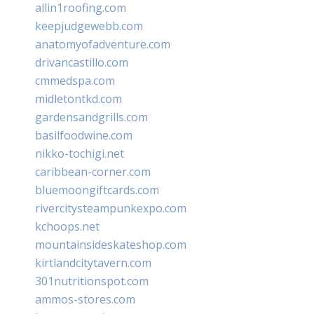
allin1roofing.com
keepjudgewebb.com
anatomyofadventure.com
drivancastillo.com
cmmedspa.com
midletontkd.com
gardensandgrills.com
basilfoodwine.com
nikko-tochigi.net
caribbean-corner.com
bluemoongiftcards.com
rivercitysteampunkexpo.com
kchoops.net
mountainsideskateshop.com
kirtlandcitytavern.com
301nutritionspot.com
ammos-stores.com