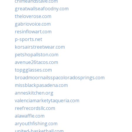
chimeandstave.com
greatwallseafoodny.com
theloverose.com
gabriovoice.com
resinflowart.com
p-sports.net
korsairstreetwear.com
petshopallston.com
avenue26tacos.com
topgglasses.com
broadmoornailsspacoloradosprings.com
missblackpasadena.com
anneskitchen.org
valenciamarketytaqueria.com
reefrecordsllc.com
alawaffle.com
aryouthfishing.com
united-basketball.com