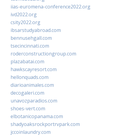
iias-euromena-conference2022.org
ivd2022.org
csity2022.org
ibsarstudyabroad.com
bennusehgall.com
tsecincinnati.com
roderconstructiongroup.com
plazabatai.com
hawkscayresort.com
hellonquads.com
diarioanimales.com
decogaleri.com
unavozparadios.com
shoes-vert.com
elbotanicopanama.com
shadyoaksrockportrvpark.com
jccoinlaundry.com