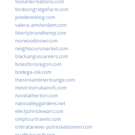
loceanecreations.com
birdsongridgefarm.com
joiedevivblog.com
valera-amsterdam.com
libertybrandhemp.com
norwoodinnwi.com
neighboursmarket.com
blackanguscareers.com
bolesfororegon.com
bodega-ole.com
thestreamlinerlounge.com
mestrinorubanofc.com
novelatherton.com
nassvalleygardens.net
electjohnstewart.com
omptourtravels.com
tribratanews-polreskebumen.com
rsudbayuasih.org