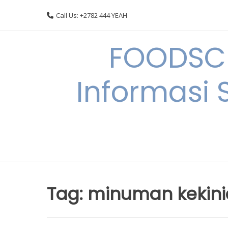
Skip
Call Us: +2782 444 YEAH
to
content
FOODSC
Informasi 
Tag:
minuman kekin