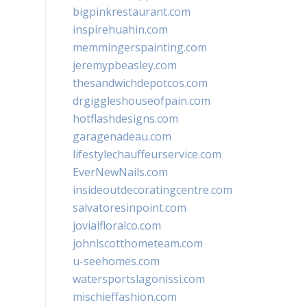
bigpinkrestaurant.com
inspirehuahin.com
memmingerspainting.com
jeremypbeasley.com
thesandwichdepotcos.com
drgiggleshouseofpain.com
hotflashdesigns.com
garagenadeau.com
lifestylechauffeurservice.com
EverNewNails.com
insideoutdecoratingcentre.com
salvatoresinpoint.com
jovialfloralco.com
johnlscotthometeam.com
u-seehomes.com
watersportslagonissi.com
mischieffashion.com