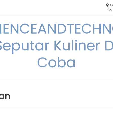
Ca
Sou
IENCEANDTECHN
Seputar Kuliner 
Coba
ian