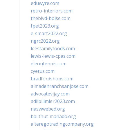
eduwyre.com
retro-interiors.com
theblvd-boise.com
fpet2023.org
e-smart2022.org
ngrc2022.org
leesfamilyfoods.com
lewis-lewis-cpas.com
eleontennis.com
cyetus.com
bradfordshops.com
almadenranchsanjose.com
advocatevijay.com
adlibilimler2023.com
naswwebed.org
balithut-manado.org
alteregotradingcompany.org