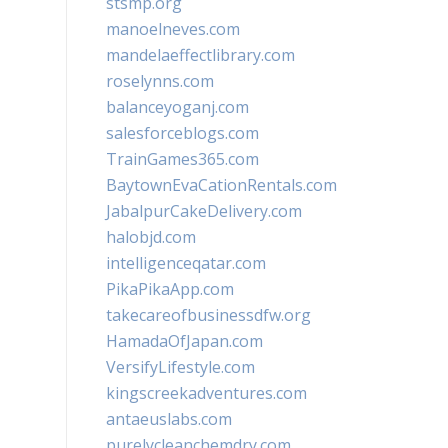
stsmp.org
manoelneves.com
mandelaeffectlibrary.com
roselynns.com
balanceyoganj.com
salesforceblogs.com
TrainGames365.com
BaytownEvaCationRentals.com
JabalpurCakeDelivery.com
halobjd.com
intelligenceqatar.com
PikaPikaApp.com
takecareofbusinessdfw.org
HamadaOfJapan.com
VersifyLifestyle.com
kingscreekadventures.com
antaeuslabs.com
purelycleanchemdry.com