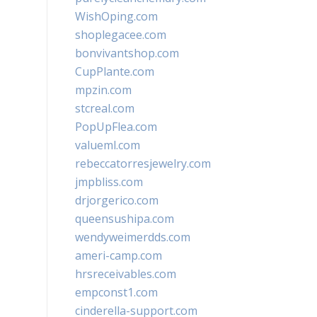
WishOping.com
shoplegacee.com
bonvivantshop.com
CupPlante.com
mpzin.com
stcreal.com
PopUpFlea.com
valueml.com
rebeccatorresjewelry.com
jmpbliss.com
drjorgerico.com
queensushipa.com
wendyweimerdds.com
ameri-camp.com
hrsreceivables.com
empconst1.com
cinderella-support.com