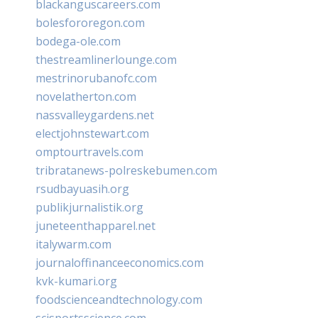
blackanguscareers.com
bolesfororegon.com
bodega-ole.com
thestreamlinerlounge.com
mestrinorubanofc.com
novelatherton.com
nassvalleygardens.net
electjohnstewart.com
omptourtravels.com
tribratanews-polreskebumen.com
rsudbayuasih.org
publikjurnalistik.org
juneteenthapparel.net
italywarm.com
journaloffinanceeconomics.com
kvk-kumari.org
foodscienceandtechnology.com
scisportsscience.com