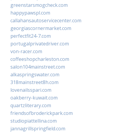
greenstarsmogcheck.com
happypawspl.com
callahansautoservicecenter.com
georgiascornermarket.com
perfectfit24-7.com
portugalprivatedriver.com
von-racer.com
coffeeshopcharleston.com
salon104mainstreet.com
alkaspringswater.com
318mainstreet8h.com
lovenailsspari.com
oakberry-kuwait.com
quartzliterary.com
friendsofbroderickpark.com
studiopiattellina.com
jannagrillspringfield.com