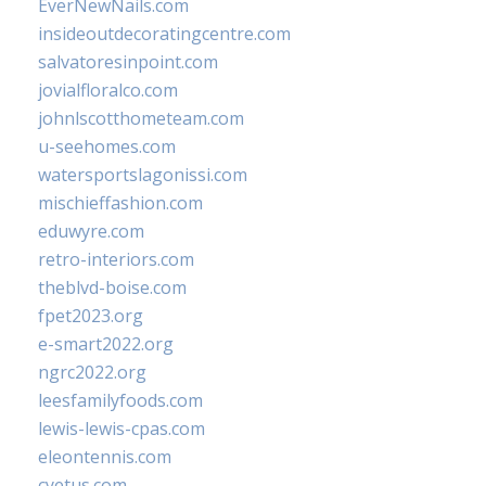
EverNewNails.com
insideoutdecoratingcentre.com
salvatoresinpoint.com
jovialfloralco.com
johnlscotthometeam.com
u-seehomes.com
watersportslagonissi.com
mischieffashion.com
eduwyre.com
retro-interiors.com
theblvd-boise.com
fpet2023.org
e-smart2022.org
ngrc2022.org
leesfamilyfoods.com
lewis-lewis-cpas.com
eleontennis.com
cyetus.com