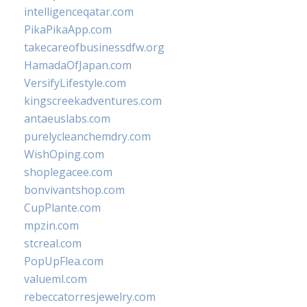
intelligenceqatar.com
PikaPikaApp.com
takecareofbusinessdfw.org
HamadaOfJapan.com
VersifyLifestyle.com
kingscreekadventures.com
antaeuslabs.com
purelycleanchemdry.com
WishOping.com
shoplegacee.com
bonvivantshop.com
CupPlante.com
mpzin.com
stcreal.com
PopUpFlea.com
valueml.com
rebeccatorresjewelry.com