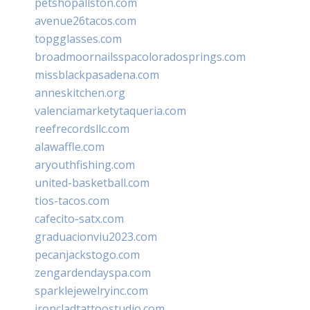
petshopallston.com
avenue26tacos.com
topgglasses.com
broadmoornailsspacoloradosprings.com
missblackpasadena.com
anneskitchen.org
valenciamarketytaqueria.com
reefrecordsllc.com
alawaffle.com
aryouthfishing.com
united-basketball.com
tios-tacos.com
cafecito-satx.com
graduacionviu2023.com
pecanjackstogo.com
zengardendayspa.com
sparklejewelryinc.com
ironcladtattoostudio.com