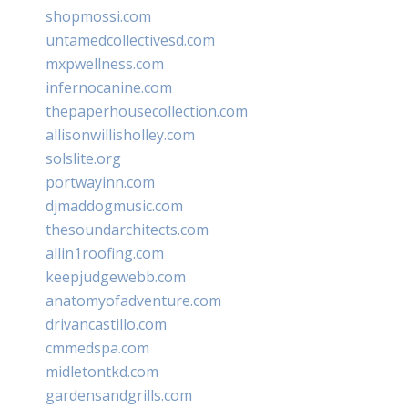
shopmossi.com
untamedcollectivesd.com
mxpwellness.com
infernocanine.com
thepaperhousecollection.com
allisonwillisholley.com
solslite.org
portwayinn.com
djmaddogmusic.com
thesoundarchitects.com
allin1roofing.com
keepjudgewebb.com
anatomyofadventure.com
drivancastillo.com
cmmedspa.com
midletontkd.com
gardensandgrills.com