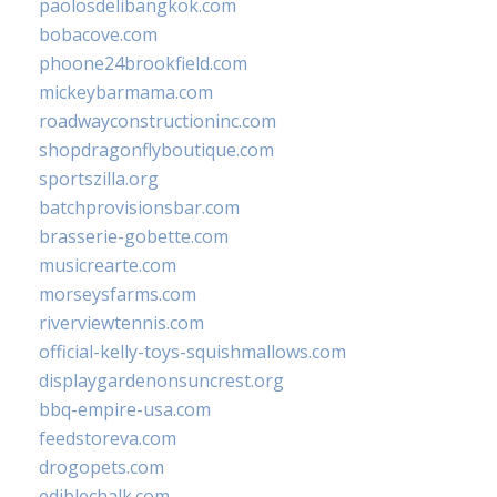
paolosdelibangkok.com
bobacove.com
phoone24brookfield.com
mickeybarmama.com
roadwayconstructioninc.com
shopdragonflyboutique.com
sportszilla.org
batchprovisionsbar.com
brasserie-gobette.com
musicrearte.com
morseysfarms.com
riverviewtennis.com
official-kelly-toys-squishmallows.com
displaygardenonsuncrest.org
bbq-empire-usa.com
feedstoreva.com
drogopets.com
ediblechalk.com