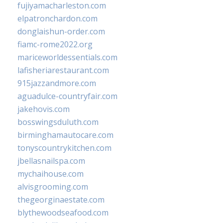
fujiyamacharleston.com
elpatronchardon.com
donglaishun-order.com
fiamc-rome2022.org
mariceworldessentials.com
lafisheriarestaurant.com
915jazzandmore.com
aguadulce-countryfair.com
jakehovis.com
bosswingsduluth.com
birminghamautocare.com
tonyscountrykitchen.com
jbellasnailspa.com
mychaihouse.com
alvisgrooming.com
thegeorginaestate.com
blythewoodseafood.com