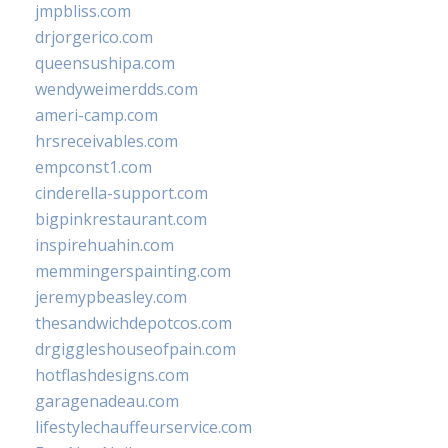
jmpbliss.com
drjorgerico.com
queensushipa.com
wendyweimerdds.com
ameri-camp.com
hrsreceivables.com
empconst1.com
cinderella-support.com
bigpinkrestaurant.com
inspirehuahin.com
memmingerspainting.com
jeremypbeasley.com
thesandwichdepotcos.com
drgiggleshouseofpain.com
hotflashdesigns.com
garagenadeau.com
lifestylechauffeurservice.com