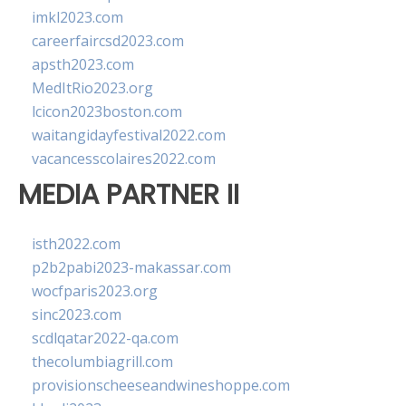
imkl2023.com
careerfaircsd2023.com
apsth2023.com
MedItRio2023.org
lcicon2023boston.com
waitangidayfestival2022.com
vacancesscolaires2022.com
MEDIA PARTNER II
isth2022.com
p2b2pabi2023-makassar.com
wocfparis2023.org
sinc2023.com
scdlqatar2022-qa.com
thecolumbiagrill.com
provisionscheeseandwineshoppe.com