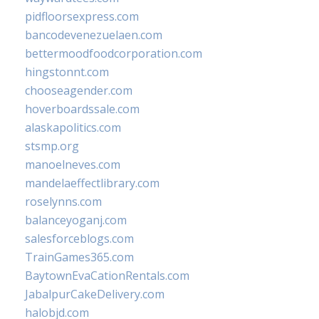
pidfloorsexpress.com
bancodevenezuelaen.com
bettermoodfoodcorporation.com
hingstonnt.com
chooseagender.com
hoverboardssale.com
alaskapolitics.com
stsmp.org
manoelneves.com
mandelaeffectlibrary.com
roselynns.com
balanceyoganj.com
salesforceblogs.com
TrainGames365.com
BaytownEvaCationRentals.com
JabalpurCakeDelivery.com
halobjd.com