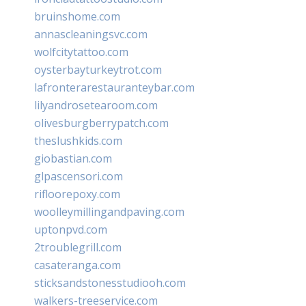
bruinshome.com
annascleaningsvc.com
wolfcitytattoo.com
oysterbayturkeytrot.com
lafronterarestauranteybar.com
lilyandrosetearoom.com
olivesburgberrypatch.com
theslushkids.com
giobastian.com
glpascensori.com
rifloorepoxy.com
woolleymillingandpaving.com
uptonpvd.com
2troublegrill.com
casateranga.com
sticksandstonesstudiooh.com
walkers-treeservice.com