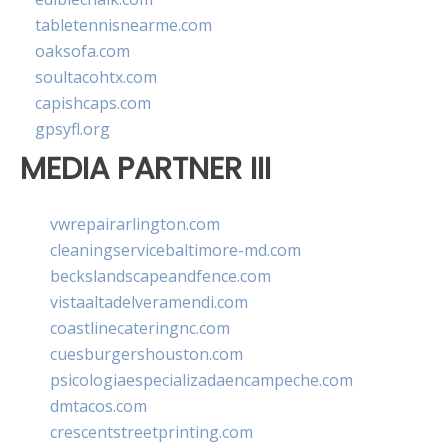
tabletennisnearme.com
oaksofa.com
soultacohtx.com
capishcaps.com
gpsyfl.org
MEDIA PARTNER III
vwrepairarlington.com
cleaningservicebaltimore-md.com
beckslandscapeandfence.com
vistaaltadelveramendi.com
coastlinecateringnc.com
cuesburgershouston.com
psicologiaespecializadaencampeche.com
dmtacos.com
crescentstreetprinting.com