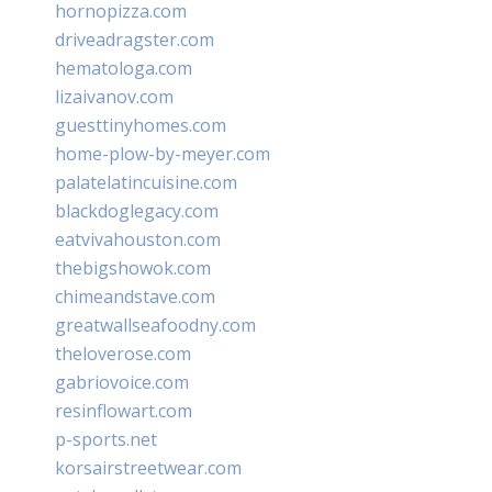
hornopizza.com
driveadragster.com
hematologa.com
lizaivanov.com
guesttinyhomes.com
home-plow-by-meyer.com
palatelatincuisine.com
blackdoglegacy.com
eatvivahouston.com
thebigshowok.com
chimeandstave.com
greatwallseafoodny.com
theloverose.com
gabriovoice.com
resinflowart.com
p-sports.net
korsairstreetwear.com