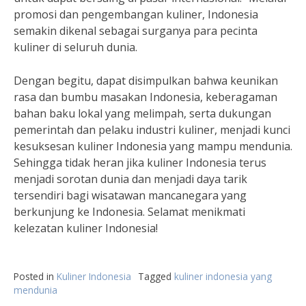
promosi dan pengembangan kuliner, Indonesia
semakin dikenal sebagai surganya para pecinta
kuliner di seluruh dunia.
Dengan begitu, dapat disimpulkan bahwa keunikan
rasa dan bumbu masakan Indonesia, keberagaman
bahan baku lokal yang melimpah, serta dukungan
pemerintah dan pelaku industri kuliner, menjadi kunci
kesuksesan kuliner Indonesia yang mampu mendunia.
Sehingga tidak heran jika kuliner Indonesia terus
menjadi sorotan dunia dan menjadi daya tarik
tersendiri bagi wisatawan mancanegara yang
berkunjung ke Indonesia. Selamat menikmati
kelezatan kuliner Indonesia!
Posted in
Kuliner Indonesia
Tagged
kuliner indonesia yang
mendunia