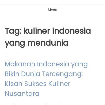
Menu
Tag:
kuliner indonesia
yang mendunia
Makanan Indonesia yang
Bikin Dunia Tercengang:
Kisah Sukses Kuliner
Nusantara