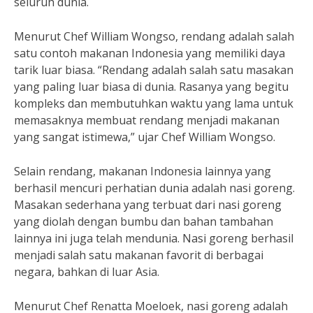
seluruh dunia.
Menurut Chef William Wongso, rendang adalah salah
satu contoh makanan Indonesia yang memiliki daya
tarik luar biasa. “Rendang adalah salah satu masakan
yang paling luar biasa di dunia. Rasanya yang begitu
kompleks dan membutuhkan waktu yang lama untuk
memasaknya membuat rendang menjadi makanan
yang sangat istimewa,” ujar Chef William Wongso.
Selain rendang, makanan Indonesia lainnya yang
berhasil mencuri perhatian dunia adalah nasi goreng.
Masakan sederhana yang terbuat dari nasi goreng
yang diolah dengan bumbu dan bahan tambahan
lainnya ini juga telah mendunia. Nasi goreng berhasil
menjadi salah satu makanan favorit di berbagai
negara, bahkan di luar Asia.
Menurut Chef Renatta Moeloek, nasi goreng adalah