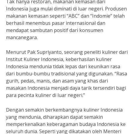
Tak hanya restoran, makanan kemasan dari
Indonesia juga mulai diminati di luar negeri. Produsen
makanan kemasan seperti “ABC” dan “Indomie” telah
berhasil menembus pasar internasional dan
mendapat sambutan positif dari konsumen
mancanegara.
Menurut Pak Supriyanto, seorang peneliti kuliner dari
Institut Kuliner Indonesia, keberhasilan kuliner
Indonesia mendunia tidak lepas dari keunikan rasa
dari bumbu-bumbu tradisional yang digunakan. “Rasa
gurih, pedas, manis, dan asam yang khas dari
masakan Indonesia menjadi daya tarik tersendiri bagi
para pecinta kuliner di luar negeri.”
Dengan semakin berkembangnya kuliner Indonesia
yang mendunia, diharapkan dapat semakin
memperkenalkan keberagaman budaya Indonesia ke
seluruh dunia. Seperti yang dikatakan oleh Menteri