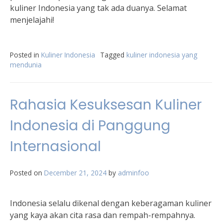
kuliner Indonesia yang tak ada duanya. Selamat
menjelajahi!
Posted in
Kuliner Indonesia
Tagged
kuliner indonesia yang
mendunia
Rahasia Kesuksesan Kuliner
Indonesia di Panggung
Internasional
Posted on
December 21, 2024
by
adminfoo
Indonesia selalu dikenal dengan keberagaman kuliner
yang kaya akan cita rasa dan rempah-rempahnya.