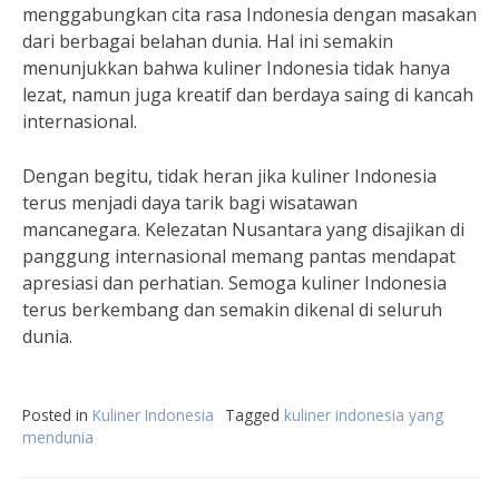
menggabungkan cita rasa Indonesia dengan masakan
dari berbagai belahan dunia. Hal ini semakin
menunjukkan bahwa kuliner Indonesia tidak hanya
lezat, namun juga kreatif dan berdaya saing di kancah
internasional.
Dengan begitu, tidak heran jika kuliner Indonesia
terus menjadi daya tarik bagi wisatawan
mancanegara. Kelezatan Nusantara yang disajikan di
panggung internasional memang pantas mendapat
apresiasi dan perhatian. Semoga kuliner Indonesia
terus berkembang dan semakin dikenal di seluruh
dunia.
Posted in
Kuliner Indonesia
Tagged
kuliner indonesia yang
mendunia