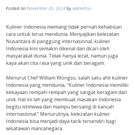
Posted on
November 20, 2024
by
adminfoo
Kuliner Indonesia memang tidak pernah kehabisan
cara untuk terus mendunia. Menyajikan kelezatan
Nusantara di panggung internasional, kuliner
Indonesia kini semakin dikenal dan dicari oleh
masyarakat dunia. Tidak hanya lezat, namun juga
kaya akan cita rasa yang unik dan beragam.
Menurut Chef William Wongso, salah satu ahli kuliner
Indonesia yang mendunia, “Kuliner Indonesia memiliki
kekayaan rempah-rempah yang sangat beragam dan
unik. Hal ini lah yang membuat masakan Indonesia
begitu istimewa dan mampu bersaing di kancah
internasional.” Menurutnya, kelezatan kuliner
Indonesia bisa menjadi daya tarik tersendiri bagi
wisatawan mancanegara.