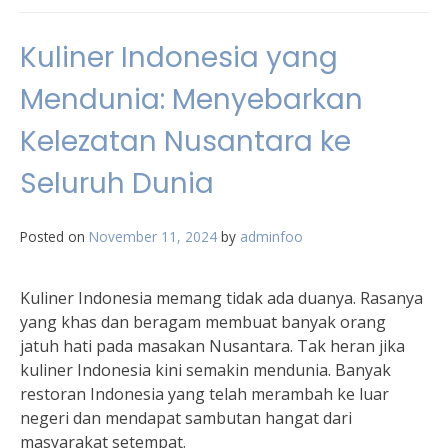
Kuliner Indonesia yang
Mendunia: Menyebarkan
Kelezatan Nusantara ke
Seluruh Dunia
Posted on
November 11, 2024
by
adminfoo
Kuliner Indonesia memang tidak ada duanya. Rasanya
yang khas dan beragam membuat banyak orang
jatuh hati pada masakan Nusantara. Tak heran jika
kuliner Indonesia kini semakin mendunia. Banyak
restoran Indonesia yang telah merambah ke luar
negeri dan mendapat sambutan hangat dari
masyarakat setempat.