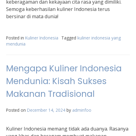
keberagaman dan kekayaan cita rasa yang dimiliki.
Semoga keberhasilan kuliner Indonesia terus
bersinar di mata dunia!
Posted in
Kuliner Indonesia
Tagged
kuliner indonesia yang
mendunia
Mengapa Kuliner Indonesia
Mendunia: Kisah Sukses
Makanan Tradisional
Posted on
December 14, 2024
by
adminfoo
Kuliner Indonesia memang tidak ada duanya. Rasanya