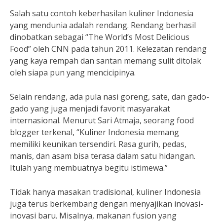
Salah satu contoh keberhasilan kuliner Indonesia
yang mendunia adalah rendang. Rendang berhasil
dinobatkan sebagai “The World’s Most Delicious
Food” oleh CNN pada tahun 2011. Kelezatan rendang
yang kaya rempah dan santan memang sulit ditolak
oleh siapa pun yang mencicipinya.
Selain rendang, ada pula nasi goreng, sate, dan gado-
gado yang juga menjadi favorit masyarakat
internasional. Menurut Sari Atmaja, seorang food
blogger terkenal, “Kuliner Indonesia memang
memiliki keunikan tersendiri. Rasa gurih, pedas,
manis, dan asam bisa terasa dalam satu hidangan.
Itulah yang membuatnya begitu istimewa.”
Tidak hanya masakan tradisional, kuliner Indonesia
juga terus berkembang dengan menyajikan inovasi-
inovasi baru. Misalnya, makanan fusion yang