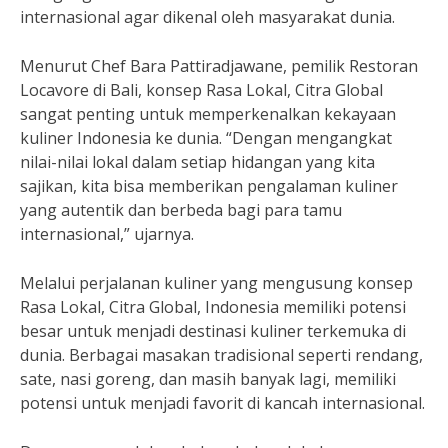
internasional agar dikenal oleh masyarakat dunia.
Menurut Chef Bara Pattiradjawane, pemilik Restoran
Locavore di Bali, konsep Rasa Lokal, Citra Global
sangat penting untuk memperkenalkan kekayaan
kuliner Indonesia ke dunia. “Dengan mengangkat
nilai-nilai lokal dalam setiap hidangan yang kita
sajikan, kita bisa memberikan pengalaman kuliner
yang autentik dan berbeda bagi para tamu
internasional,” ujarnya.
Melalui perjalanan kuliner yang mengusung konsep
Rasa Lokal, Citra Global, Indonesia memiliki potensi
besar untuk menjadi destinasi kuliner terkemuka di
dunia. Berbagai masakan tradisional seperti rendang,
sate, nasi goreng, dan masih banyak lagi, memiliki
potensi untuk menjadi favorit di kancah internasional.