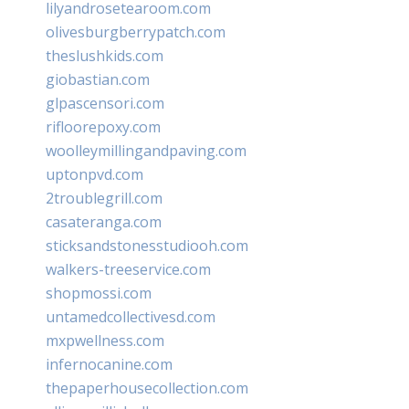
lilyandrosetearoom.com
olivesburgberrypatch.com
theslushkids.com
giobastian.com
glpascensori.com
rifloorepoxy.com
woolleymillingandpaving.com
uptonpvd.com
2troublegrill.com
casateranga.com
sticksandstonesstudiooh.com
walkers-treeservice.com
shopmossi.com
untamedcollectivesd.com
mxpwellness.com
infernocanine.com
thepaperhousecollection.com