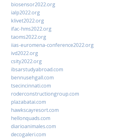
biosensor2022.org
ialp2022.org
klivet2022.org
ifac-hms2022.org
taoms2022.org
iias-euromena-conference2022.org
ivd2022.org
csity2022.org
ibsarstudyabroad.com
bennusehgall.com
tsecincinnati.com
roderconstructiongroup.com
plazabatai.com
hawkscayresort.com
hellonquads.com
diarioanimales.com
decogaleri.com