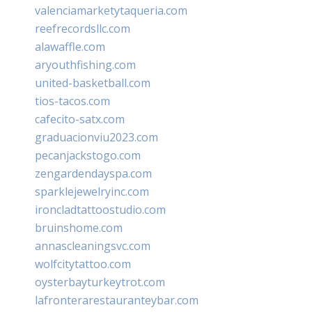
valenciamarketytaqueria.com
reefrecordsllc.com
alawaffle.com
aryouthfishing.com
united-basketball.com
tios-tacos.com
cafecito-satx.com
graduacionviu2023.com
pecanjackstogo.com
zengardendayspa.com
sparklejewelryinc.com
ironcladtattoostudio.com
bruinshome.com
annascleaningsvc.com
wolfcitytattoo.com
oysterbayturkeytrot.com
lafronterarestauranteybar.com