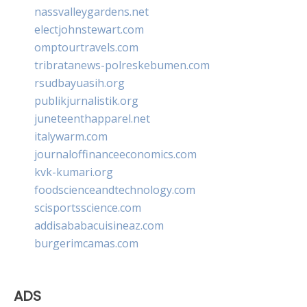
nassvalleygardens.net
electjohnstewart.com
omptourtravels.com
tribratanews-polreskebumen.com
rsudbayuasih.org
publikjurnalistik.org
juneteenthapparel.net
italywarm.com
journaloffinanceeconomics.com
kvk-kumari.org
foodscienceandtechnology.com
scisportsscience.com
addisababacuisineaz.com
burgerimcamas.com
ADS