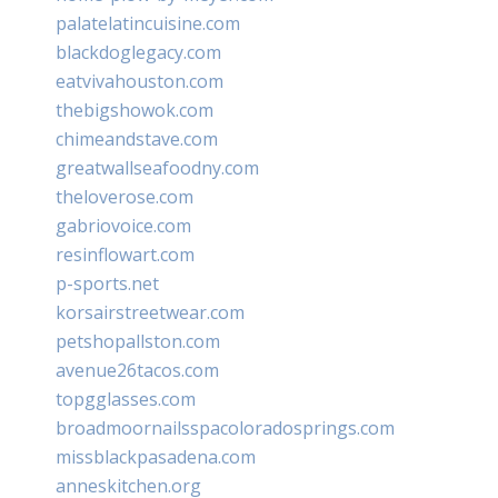
palatelatincuisine.com
blackdoglegacy.com
eatvivahouston.com
thebigshowok.com
chimeandstave.com
greatwallseafoodny.com
theloverose.com
gabriovoice.com
resinflowart.com
p-sports.net
korsairstreetwear.com
petshopallston.com
avenue26tacos.com
topgglasses.com
broadmoornailsspacoloradosprings.com
missblackpasadena.com
anneskitchen.org