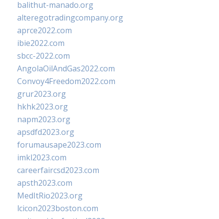
balithut-manado.org
alteregotradingcompany.org
aprce2022.com
ibie2022.com
sbcc-2022.com
AngolaOilAndGas2022.com
Convoy4Freedom2022.com
grur2023.org
hkhk2023.org
napm2023.org
apsdfd2023.org
forumausape2023.com
imkl2023.com
careerfaircsd2023.com
apsth2023.com
MedItRio2023.org
lcicon2023boston.com