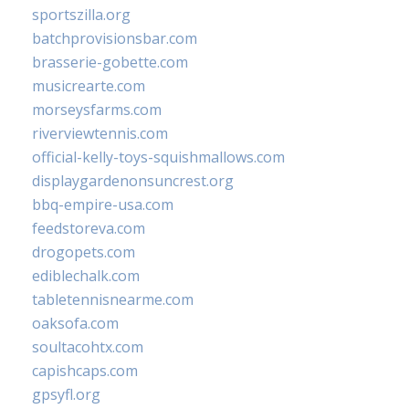
sportszilla.org
batchprovisionsbar.com
brasserie-gobette.com
musicrearte.com
morseysfarms.com
riverviewtennis.com
official-kelly-toys-squishmallows.com
displaygardenonsuncrest.org
bbq-empire-usa.com
feedstoreva.com
drogopets.com
ediblechalk.com
tabletennisnearme.com
oaksofa.com
soultacohtx.com
capishcaps.com
gpsyfl.org