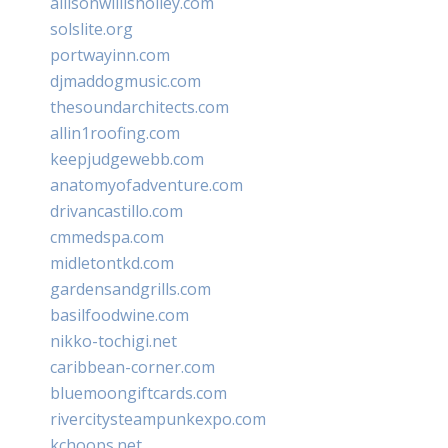
allisonwillisholley.com
solslite.org
portwayinn.com
djmaddogmusic.com
thesoundarchitects.com
allin1roofing.com
keepjudgewebb.com
anatomyofadventure.com
drivancastillo.com
cmmedspa.com
midletontkd.com
gardensandgrills.com
basilfoodwine.com
nikko-tochigi.net
caribbean-corner.com
bluemoongiftcards.com
rivercitysteampunkexpo.com
kchoops.net