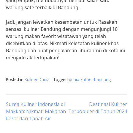
yang empuk, membuatnya menjadi salah satu
warung sate terbaik di Bandung.
Jadi, jangan lewatkan kesempatan untuk Rasakan
sensasi kuliner Bandung dengan mengunjungi 10
warung makan favorit wisatawan yang telah
disebutkan di atas. Nikmati kelezatan kuliner khas
Bandung dan buat pengalaman liburanmu di kota ini
menjadi tak terlupakan!
Posted in
Kuliner Dunia
Tagged
dunia kuliner bandung
Post
Surga Kuliner Indonesia di
Destinasi Kuliner
Makkah: Nikmati Makanan
Terpopuler di Tahun 2024
Lezat dari Tanah Air
navigation