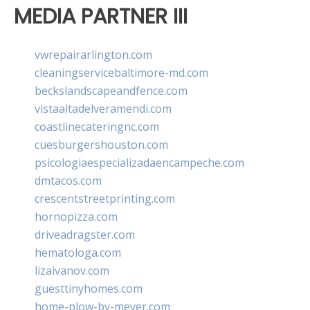
MEDIA PARTNER III
vwrepairarlington.com
cleaningservicebaltimore-md.com
beckslandscapeandfence.com
vistaaltadelveramendi.com
coastlinecateringnc.com
cuesburgershouston.com
psicologiaespecializadaencampeche.com
dmtacos.com
crescentstreetprinting.com
hornopizza.com
driveadragster.com
hematologa.com
lizaivanov.com
guesttinyhomes.com
home-plow-by-meyer.com