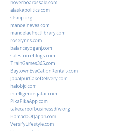
hoverboardssale.com
alaskapolitics.com
stsmp.org
manoelneves.com
mandelaeffectlibrary.com
roselynns.com
balanceyoganj.com
salesforceblogs.com
TrainGames365.com
BaytownEvaCationRentals.com
JabalpurCakeDelivery.com
halobjd.com
intelligenceqatar.com
PikaPikaApp.com
takecareofbusinessdfw.org
HamadaOfJapan.com
VersifyLifestyle.com