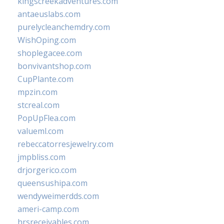
kingscreekadventures.com
antaeuslabs.com
purelycleanchemdry.com
WishOping.com
shoplegacee.com
bonvivantshop.com
CupPlante.com
mpzin.com
stcreal.com
PopUpFlea.com
valueml.com
rebeccatorresjewelry.com
jmpbliss.com
drjorgerico.com
queensushipa.com
wendyweimerdds.com
ameri-camp.com
hrsreceivables.com