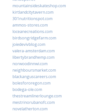
mountainsideskateshop.com
kirtlandcitytavern.com
301nutritionspot.com
ammos-stores.com
loceanecreations.com
birdsongridgefarm.com
joiedevivblog.com
valera-amsterdam.com
libertybrandhemp.com
norwoodinnwi.com
neighboursmarket.com
blackanguscareers.com
bolesfororegon.com
bodega-ole.com
thestreamlinerlounge.com
mestrinorubanofc.com
novelatherton.com