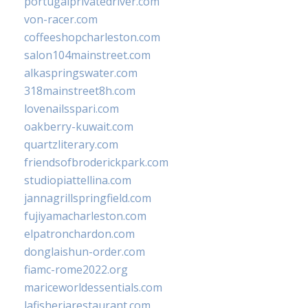
portugalprivatedriver.com
von-racer.com
coffeeshopcharleston.com
salon104mainstreet.com
alkaspringswater.com
318mainstreet8h.com
lovenailsspari.com
oakberry-kuwait.com
quartzliterary.com
friendsofbroderickpark.com
studiopiattellina.com
jannagrillspringfield.com
fujiyamacharleston.com
elpatronchardon.com
donglaishun-order.com
fiamc-rome2022.org
mariceworldessentials.com
lafisheriarestaurant.com