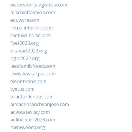
watersportslagonissi.com
mischieffashion.com
eduwyre.com
retro-interiors.com
theblvd-boise.com
fpet2023.org
e-smart2022.org
ngrc2022.org
leesfamilyfoods.com
lewis-lewis-cpas.com
eleontennis.com
cyetus.com
bradfordshops.com
almadenranchsanjose.com
advocatevijay.com
adlibilimler2023.com
naswwebed.org