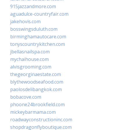
915jazzandmore.com
aguadulce-countryfair.com
jakehovis.com
bosswingsduluth.com
birminghamautocare.com
tonyscountrykitchen.com
jbellasnailspa.com
mychaihouse.com
alvisgrooming.com
thegeorginaestate.com
blythewoodseafood.com
paolosdelibangkok.com
bobacove.com
phoone24brookfield.com
mickeybarmama.com
roadwayconstructioninc.com
shopdragonflyboutique.com