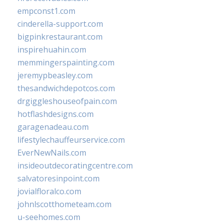
empconst1.com
cinderella-support.com
bigpinkrestaurant.com
inspirehuahin.com
memmingerspainting.com
jeremypbeasley.com
thesandwichdepotcos.com
drgiggleshouseofpain.com
hotflashdesigns.com
garagenadeau.com
lifestylechauffeurservice.com
EverNewNails.com
insideoutdecoratingcentre.com
salvatoresinpoint.com
jovialfloralco.com
johnlscotthometeam.com
u-seehomes.com