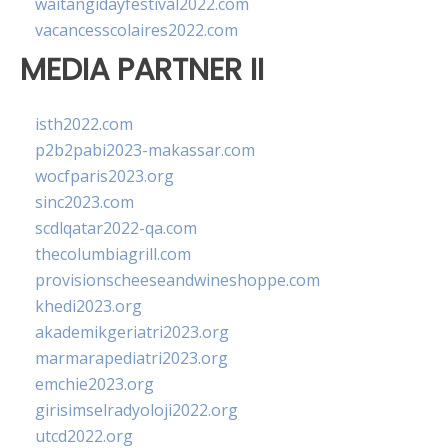
waitangidayfestival2022.com
vacancesscolaires2022.com
MEDIA PARTNER II
isth2022.com
p2b2pabi2023-makassar.com
wocfparis2023.org
sinc2023.com
scdlqatar2022-qa.com
thecolumbiagrill.com
provisionscheeseandwineshoppe.com
khedi2023.org
akademikgeriatri2023.org
marmarapediatri2023.org
emchie2023.org
girisimselradyoloji2022.org
utcd2022.org