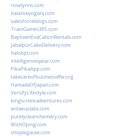
roselynns.com
balanceyoganj.com
salesforceblogs.com
TrainGames365.com
BaytownEvaCationRentals.com
JabalpurCakeDelivery.com
halobjd.com
intelligenceqatar.com
PikaPikaApp.com
takecareofbusinessdfw.org
HamadaOfJapan.com
VersifyLifestyle.com
kingscreekadventures.com
antaeuslabs.com
purelycleanchemdry.com
WishOping.com
shoplegacee.com