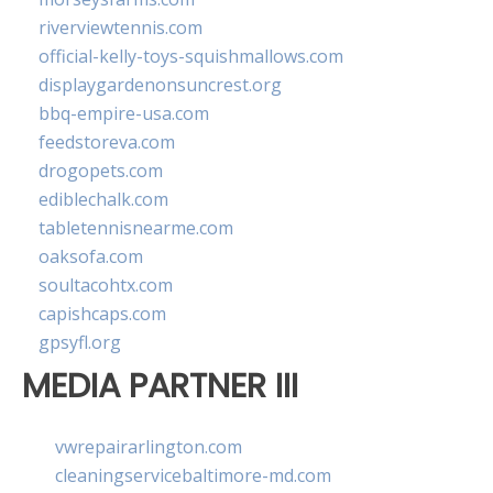
riverviewtennis.com
official-kelly-toys-squishmallows.com
displaygardenonsuncrest.org
bbq-empire-usa.com
feedstoreva.com
drogopets.com
ediblechalk.com
tabletennisnearme.com
oaksofa.com
soultacohtx.com
capishcaps.com
gpsyfl.org
MEDIA PARTNER III
vwrepairarlington.com
cleaningservicebaltimore-md.com