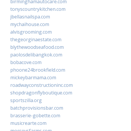
birminghamautocare.com
tonyscountrykitchen.com
jbellasnailspa.com
mychaihouse.com
alvisgrooming.com
thegeorginaestate.com
blythewoodseafood.com
paolosdelibangkok.com
bobacove.com
phoone24brookfield.com
mickeybarmama.com
roadwayconstructioninc.com
shopdragonflyboutique.com
sportszilla.org
batchprovisionsbar.com
brasserie-gobette.com
musicrearte.com
morseysfarms.com