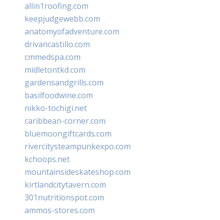
allin1roofing.com
keepjudgewebb.com
anatomyofadventure.com
drivancastillo.com
cmmedspa.com
midletontkd.com
gardensandgrills.com
basilfoodwine.com
nikko-tochigi.net
caribbean-corner.com
bluemoongiftcards.com
rivercitysteampunkexpo.com
kchoops.net
mountainsideskateshop.com
kirtlandcitytavern.com
301nutritionspot.com
ammos-stores.com