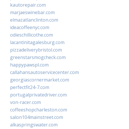
kautorepair.com
marjaeswinebar.com
elmazatlanclinton.com
ideacoffeenyc.com
odieschillicothe.com
lacantinitagalesburg.com
pizzadeliverybristol.com
greenstarsmogcheck.com
happypawspl.com
callahansautoservicecenter.com
georgiascornermarket.com
perfectfit24-7.com
portugalprivatedriver.com
von-racer.com
coffeeshopcharleston.com
salon104mainstreet.com
alkaspringswater.com