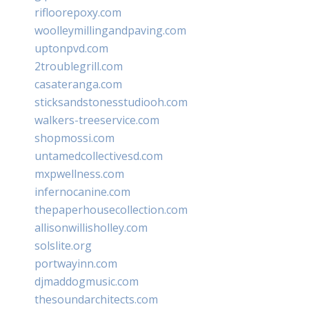
rifloorepoxy.com
woolleymillingandpaving.com
uptonpvd.com
2troublegrill.com
casateranga.com
sticksandstonesstudiooh.com
walkers-treeservice.com
shopmossi.com
untamedcollectivesd.com
mxpwellness.com
infernocanine.com
thepaperhousecollection.com
allisonwillisholley.com
solslite.org
portwayinn.com
djmaddogmusic.com
thesoundarchitects.com