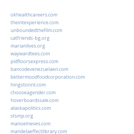
okhealthcareers.com
theintexperience.com
unboundedthefilm.com
catfriends-bg.org
marianlives.org
waywardtees.com
pidfloorsexpress.com
bancodevenezuelaen.com
bettermoodfoodcorporation.com
hingstonnt.com
chooseagender.com
hoverboardssale.com
alaskapolitics.com
stsmp.org
manoelneves.com
mandelaeffectlibrary.com