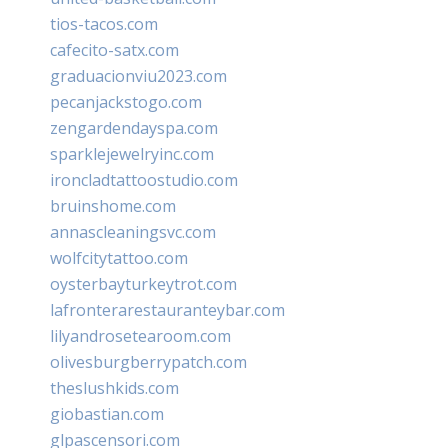
tios-tacos.com
cafecito-satx.com
graduacionviu2023.com
pecanjackstogo.com
zengardendayspa.com
sparklejewelryinc.com
ironcladtattoostudio.com
bruinshome.com
annascleaningsvc.com
wolfcitytattoo.com
oysterbayturkeytrot.com
lafronterarestauranteybar.com
lilyandrosetearoom.com
olivesburgberrypatch.com
theslushkids.com
giobastian.com
glpascensori.com