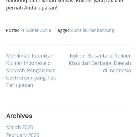
Bandung dan nikmati Sensasi Kuliner yang tak kan
pernah Anda lupakan!
Posted in
Kuliner Dunia
Tagged
dunia kuliner bandung
Post
Menikmati Keunikan
Kuliner Nusantara: Kuliner
Kuliner Indonesia di
Khas dari Berbagai Daerah
Makkah: Pengalaman
di Indonesia
navigation
Gastronomi yang Tak
Terlupakan
Archives
March 2026
February 2026