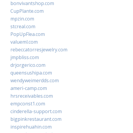
bonvivantshop.com
CupPlante.com
mpzin.com
stcreal.com
PopUpFlea.com
valueml.com
rebeccatorresjewelry.com
jmpbliss.com
drjorgerico.com
queensushipa.com
wendyweimerdds.com
ameri-camp.com
hrsreceivables.com
empconst1.com
cinderella-support.com
bigpinkrestaurant.com
inspirehuahin.com