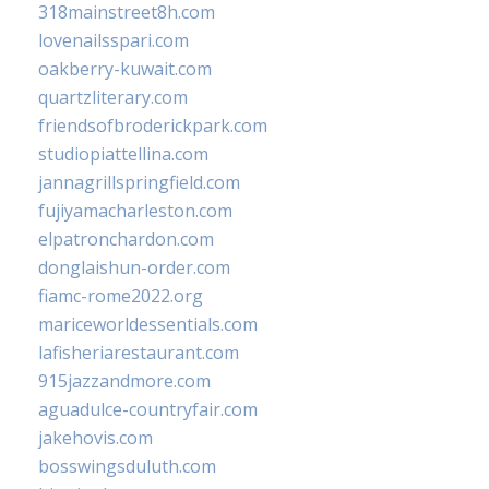
318mainstreet8h.com
lovenailsspari.com
oakberry-kuwait.com
quartzliterary.com
friendsofbroderickpark.com
studiopiattellina.com
jannagrillspringfield.com
fujiyamacharleston.com
elpatronchardon.com
donglaishun-order.com
fiamc-rome2022.org
mariceworldessentials.com
lafisheriarestaurant.com
915jazzandmore.com
aguadulce-countryfair.com
jakehovis.com
bosswingsduluth.com