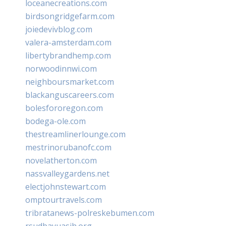
loceanecreations.com
birdsongridgefarm.com
joiedevivblog.com
valera-amsterdam.com
libertybrandhemp.com
norwoodinnwi.com
neighboursmarket.com
blackanguscareers.com
bolesfororegon.com
bodega-ole.com
thestreamlinerlounge.com
mestrinorubanofc.com
novelatherton.com
nassvalleygardens.net
electjohnstewart.com
omptourtravels.com
tribratanews-polreskebumen.com
rsudbayuasih.org