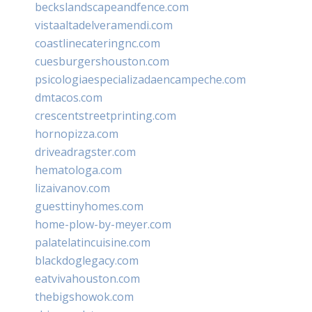
beckslandscapeandfence.com
vistaaltadelveramendi.com
coastlinecateringnc.com
cuesburgershouston.com
psicologiaespecializadaencampeche.com
dmtacos.com
crescentstreetprinting.com
hornopizza.com
driveadragster.com
hematologa.com
lizaivanov.com
guesttinyhomes.com
home-plow-by-meyer.com
palatelatincuisine.com
blackdoglegacy.com
eatvivahouston.com
thebigshowok.com