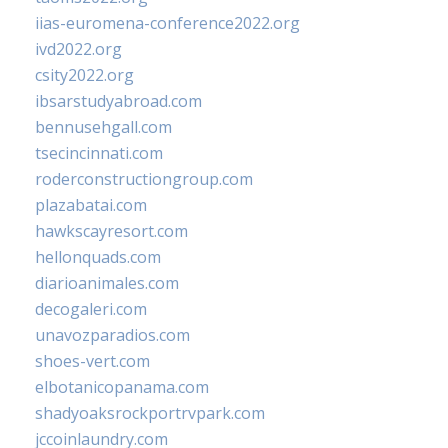
iias-euromena-conference2022.org
ivd2022.org
csity2022.org
ibsarstudyabroad.com
bennusehgall.com
tsecincinnati.com
roderconstructiongroup.com
plazabatai.com
hawkscayresort.com
hellonquads.com
diarioanimales.com
decogaleri.com
unavozparadios.com
shoes-vert.com
elbotanicopanama.com
shadyoaksrockportrvpark.com
jccoinlaundry.com