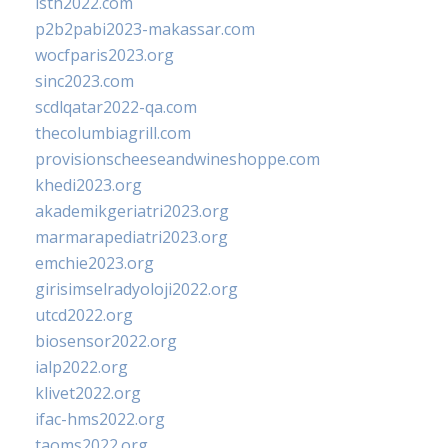
isth2022.com
p2b2pabi2023-makassar.com
wocfparis2023.org
sinc2023.com
scdlqatar2022-qa.com
thecolumbiagrill.com
provisionscheeseandwineshoppe.com
khedi2023.org
akademikgeriatri2023.org
marmarapediatri2023.org
emchie2023.org
girisimselradyoloji2022.org
utcd2022.org
biosensor2022.org
ialp2022.org
klivet2022.org
ifac-hms2022.org
taoms2022.org