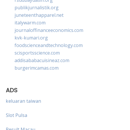
publikjurnalistik.org
juneteenthapparel.net
italywarm.com
journaloffinanceeconomics.com
kvk-kumari.org
foodscienceandtechnology.com
scisportsscience.com
addisababacuisineaz.com
burgerimcamas.com
ADS
keluaran taiwan
Slot Pulsa
Result Macau