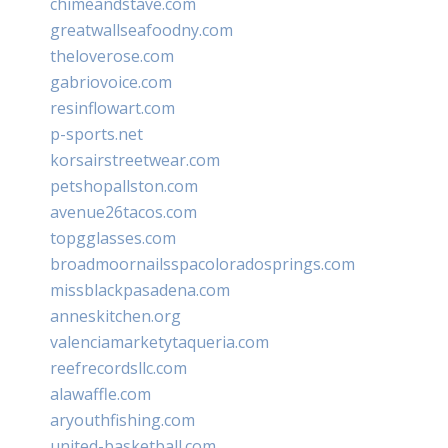
chimeandstave.com
greatwallseafoodny.com
theloverose.com
gabriovoice.com
resinflowart.com
p-sports.net
korsairstreetwear.com
petshopallston.com
avenue26tacos.com
topgglasses.com
broadmoornailsspacoloradosprings.com
missblackpasadena.com
anneskitchen.org
valenciamarketytaqueria.com
reefrecordsllc.com
alawaffle.com
aryouthfishing.com
united-basketball.com